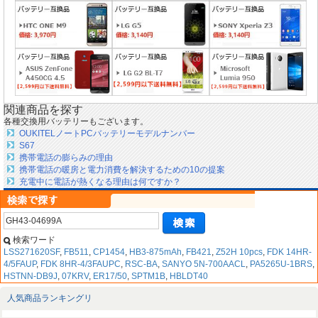
関連商品を探す
各種交換用バッテリーもございます。
OUKITELノートPCバッテリーモデルナンバー
S67
携帯電話の膨らみの理由
携帯電話の暖房と電力消費を解決するための10の提案
充電中に電話が熱くなる理由は何ですか？
検索ワード
LSS271620SF
,
FB511
,
CP1454
,
HB3-875mAh
,
FB421
,
Z52H 10pcs
,
FDK 14HR-
4/5FAUP
,
FDK 8HR-4/3FAUPC
,
RSC-BA
,
SANYO 5N-700AACL
,
PA5265U-1BRS
,
HSTNN-DB9J
,
07KRV
,
ER17/50
,
SPTM1B
,
HBLDT40
人気商品ランキングリ