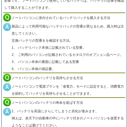
必要です。 ノートパソコンで使用しているバッテリは、バッテリの型番を確認
して購入することができます。
ノートパソコンに添付されているバッテリパックを購入する方法
製品によって利用可能なバッテリパックの型番が異なるため、購入時は注
意してください。
互換バッテリの型番をを確認する方法。
1、 バッテリパック本体に記載されている型番。
2、 ご利用のパソコンが記載されているカタログのオプション品ページ。
3、 パソコン本体の裏面に記載してある型番
4、 パソコン本体の保証書。
ノートパソコンのバッテリを長持ちさせる方法
ノートパソコンで電源プランを「省電力」モードに設定すると、消費電力
を節約してバッテリを長持ちさせることができます。
ノートパソコンのバッテリの寿命を延ばす方法
1、バッテリを高温にさらしてしまうと劣化が進みます。
例えば、炎天下の自動車の中にバッテリ付きのノートパソコンを放置する
ようなことは避けてください。