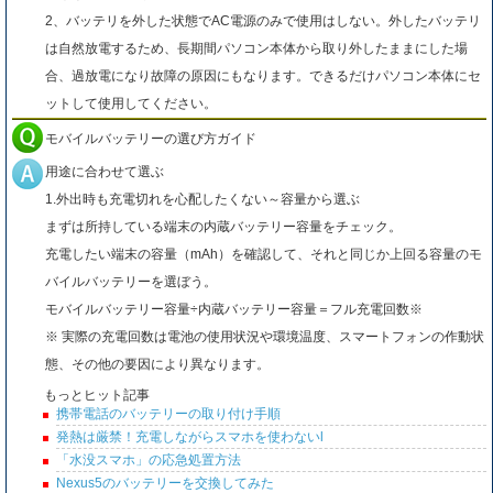
2、バッテリを外した状態でAC電源のみで使用はしない。外したバッテリ
は自然放電するため、長期間パソコン本体から取り外したままにした場
合、過放電になり故障の原因にもなります。できるだけパソコン本体にセ
ットして使用してください。
モバイルバッテリーの選び方ガイド
用途に合わせて選ぶ
1.外出時も充電切れを心配したくない～容量から選ぶ
まずは所持している端末の内蔵バッテリー容量をチェック。
充電したい端末の容量（mAh）を確認して、それと同じか上回る容量のモ
バイルバッテリーを選ぼう。
モバイルバッテリー容量÷内蔵バッテリー容量＝フル充電回数※
※ 実際の充電回数は電池の使用状況や環境温度、スマートフォンの作動状
態、その他の要因により異なります。
もっとヒット記事
携帯電話のバッテリーの取り付け手順
発熱は厳禁！充電しながらスマホを使わないl
「水没スマホ」の応急処置方法
Nexus5のバッテリーを交換してみた