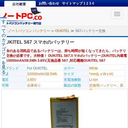
お問い合わせ
サイトマップ
1
2
3
4
Toggle
naviga
す
べ
て
ノートパソコン バッテリー
≫
OUKITEL
≫ S67バッテリー交換
の
カ
OUKITEL S67 スマホのバッテリー
テ
ゴ
寿命のある消耗品であるバッテリーは、持ち時間が短くなってきたら、バッテリ
リ
ー交換が必要です。大特価！ OUKITEL S67スマホのバッテリー,OUKITEL内蔵電
ー
池10000mAh/38.5Wh 3.85V,互換品番 S67 ,対応機種OUKITEL S67
を
見
のブランド
For OUKITEL
カラー
White
る
容量
10000mAh/38.5Wh
サイズ
*mm(L x W x H)
電圧
3.85V
充電池種類
Li-ion
可用
在庫有り
製品の状態
交換用バッテリー、新
品