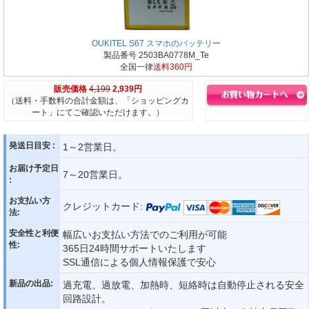
OUKITEL S67 スマホのバッテリー
製品番号 2503BA0778M_Te
全国一律
送料360円
販売価格
4,199
2,939円
（送料・手数料の合計金額は、「ショッピングカ
ート」にてご確認いただけます。）
発送日目安 :
1～2営業日。
お届け予定日
7～20営業日。
:
お支払い方
クレジットカード:
法:
安全性と利便
幅広いお支払い方法でのご利用が可能
性:
365日24時間サポートいたします
SSL通信による個人情報保護で安心
新品の出品:
過充電、過放電、加熱時、短絡時は自動停止される安全
回路設計。