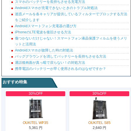
スマホのバッテリーを長持ちさせる充電方法
Androidスマホが充電できないときのトラブル対処法
迷惑メールを各キャリアが提供しているフィルターでブロックする方法
をご紹介します
Androidスマートフォン充電器の選び方
iPhoneのLTE電波を復旧させる方法
傷つかないだけじゃない！スマートフォン液晶保護フィルムを使うメリ
ットと活用法
Androidスマホが故障した時の対処法
バッググラウンドを消してバッテリーを長持ちさせる方法
通話後画面が真っ暗で戻らない！の対処方法
携帯電話のバッテリーが早く使用されるのはなぜですか？
おすすめ特集
30%OFF
30%OFF
OUKITEL WP35
OUKITEL S85
5,361 円
2,640 円