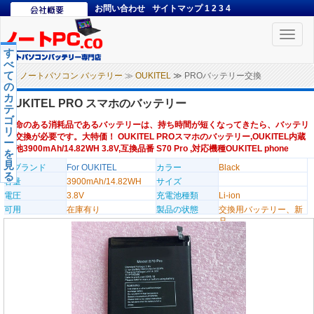
お問い合わせ
サイトマップ
1
2
3
4
Toggle
naviga
す
べ
て
ノートパソコン バッテリー
≫
OUKITEL
≫ PROバッテリー交換
の
カ
OUKITEL PRO スマホのバッテリー
テ
ゴ
寿命のある消耗品であるバッテリーは、持ち時間が短くなってきたら、バッテリ
リ
ー交換が必要です。大特価！ OUKITEL PROスマホのバッテリー,OUKITEL内蔵
ー
電池3900mAh/14.82WH 3.8V,互換品番 S70 Pro ,対応機種OUKITEL phone
を
見
のブランド
For OUKITEL
カラー
Black
る
容量
3900mAh/14.82WH
サイズ
電圧
3.8V
充電池種類
Li-ion
可用
在庫有り
製品の状態
交換用バッテリー、新
品