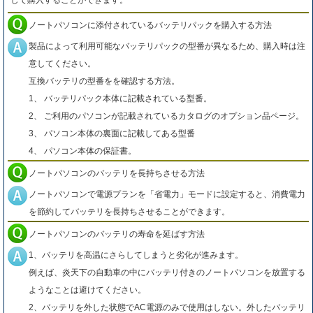
して購入することができます。
ノートパソコンに添付されているバッテリパックを購入する方法
製品によって利用可能なバッテリパックの型番が異なるため、購入時は注
意してください。
互換バッテリの型番をを確認する方法。
1、 バッテリパック本体に記載されている型番。
2、 ご利用のパソコンが記載されているカタログのオプション品ページ。
3、 パソコン本体の裏面に記載してある型番
4、 パソコン本体の保証書。
ノートパソコンのバッテリを長持ちさせる方法
ノートパソコンで電源プランを「省電力」モードに設定すると、消費電力
を節約してバッテリを長持ちさせることができます。
ノートパソコンのバッテリの寿命を延ばす方法
1、バッテリを高温にさらしてしまうと劣化が進みます。
例えば、炎天下の自動車の中にバッテリ付きのノートパソコンを放置する
ようなことは避けてください。
2、バッテリを外した状態でAC電源のみで使用はしない。外したバッテリ