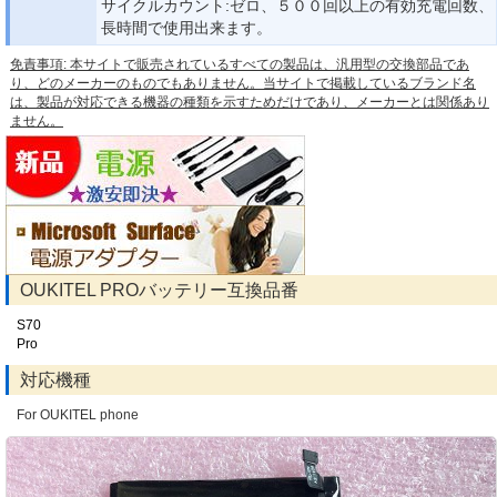
サイクルカウント:ゼロ、５００回以上の有効充電回数、
長時間で使用出来ます。
免責事項: 本サイトで販売されているすべての製品は、汎用型の交換部品であ
り、どのメーカーのものでもありません。当サイトで掲載しているブランド名
は、製品が対応できる機器の種類を示すためだけであり、メーカーとは関係あり
ません。
OUKITEL PROバッテリー互換品番
S70
Pro
対応機種
For OUKITEL phone