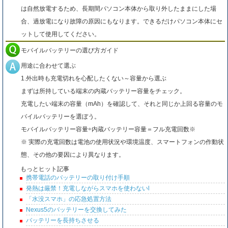
は自然放電するため、長期間パソコン本体から取り外したままにした場
合、過放電になり故障の原因にもなります。できるだけパソコン本体にセ
ットして使用してください。
モバイルバッテリーの選び方ガイド
用途に合わせて選ぶ
1.外出時も充電切れを心配したくない～容量から選ぶ
まずは所持している端末の内蔵バッテリー容量をチェック。
充電したい端末の容量（mAh）を確認して、それと同じか上回る容量のモ
バイルバッテリーを選ぼう。
モバイルバッテリー容量÷内蔵バッテリー容量＝フル充電回数※
※ 実際の充電回数は電池の使用状況や環境温度、スマートフォンの作動状
態、その他の要因により異なります。
もっとヒット記事
携帯電話のバッテリーの取り付け手順
発熱は厳禁！充電しながらスマホを使わないl
「水没スマホ」の応急処置方法
Nexus5のバッテリーを交換してみた
バッテリーを長持ちさせる