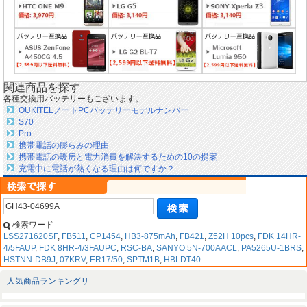
関連商品を探す
各種交換用バッテリーもございます。
OUKITELノートPCバッテリーモデルナンバー
S70
Pro
携帯電話の膨らみの理由
携帯電話の暖房と電力消費を解決するための10の提案
充電中に電話が熱くなる理由は何ですか？
検索ワード
LSS271620SF
,
FB511
,
CP1454
,
HB3-875mAh
,
FB421
,
Z52H 10pcs
,
FDK 14HR-
4/5FAUP
,
FDK 8HR-4/3FAUPC
,
RSC-BA
,
SANYO 5N-700AACL
,
PA5265U-1BRS
,
HSTNN-DB9J
,
07KRV
,
ER17/50
,
SPTM1B
,
HBLDT40
人気商品ランキングリ