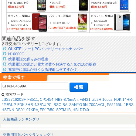
関連商品を探す
各種交換用バッテリーもございます。
OUKITELノートPCバッテリーモデルナンバー
N10000C
携帯電話の膨らみの理由
携帯電話の暖房と電力消費を解決するための10の提案
充電中に電話が熱くなる理由は何ですか？
検索ワード
LSS271620SF
,
FB511
,
CP1454
,
HB3-875mAh
,
FB421
,
Z52H 10pcs
,
FDK 14HR-
4/5FAUP
,
FDK 8HR-4/3FAUPC
,
RSC-BA
,
SANYO 5N-700AACL
,
PA5265U-1BRS
,
HSTNN-DB9J
,
07KRV
,
ER17/50
,
SPTM1B
,
HBLDT40
人気商品ランキングリ
交換用電池パックランキング！