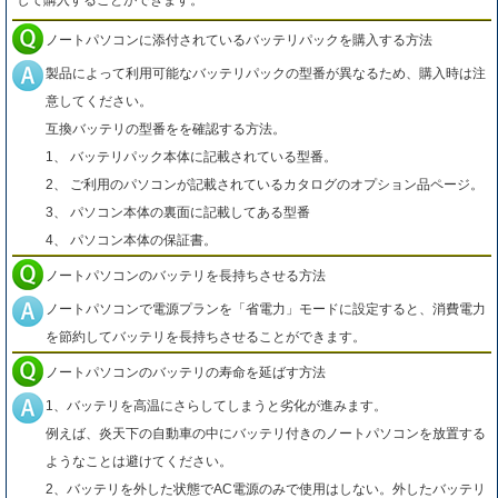
して購入することができます。
ノートパソコンに添付されているバッテリパックを購入する方法
製品によって利用可能なバッテリパックの型番が異なるため、購入時は注
意してください。
互換バッテリの型番をを確認する方法。
1、 バッテリパック本体に記載されている型番。
2、 ご利用のパソコンが記載されているカタログのオプション品ページ。
3、 パソコン本体の裏面に記載してある型番
4、 パソコン本体の保証書。
ノートパソコンのバッテリを長持ちさせる方法
ノートパソコンで電源プランを「省電力」モードに設定すると、消費電力
を節約してバッテリを長持ちさせることができます。
ノートパソコンのバッテリの寿命を延ばす方法
1、バッテリを高温にさらしてしまうと劣化が進みます。
例えば、炎天下の自動車の中にバッテリ付きのノートパソコンを放置する
ようなことは避けてください。
2、バッテリを外した状態でAC電源のみで使用はしない。外したバッテリ