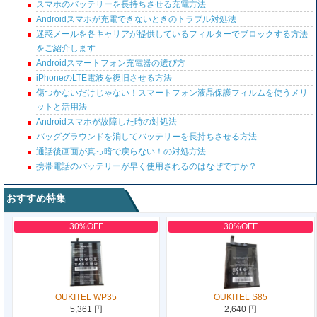
スマホのバッテリーを長持ちさせる充電方法
Androidスマホが充電できないときのトラブル対処法
迷惑メールを各キャリアが提供しているフィルターでブロックする方法
をご紹介します
Androidスマートフォン充電器の選び方
iPhoneのLTE電波を復旧させる方法
傷つかないだけじゃない！スマートフォン液晶保護フィルムを使うメリ
ットと活用法
Androidスマホが故障した時の対処法
バッググラウンドを消してバッテリーを長持ちさせる方法
通話後画面が真っ暗で戻らない！の対処方法
携帯電話のバッテリーが早く使用されるのはなぜですか？
おすすめ特集
30%OFF
30%OFF
OUKITEL WP35
OUKITEL S85
5,361 円
2,640 円