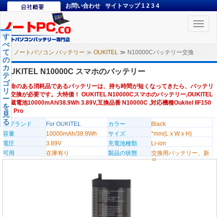
お問い合わせ
サイトマップ
1
2
3
4
Toggle
naviga
す
べ
て
ノートパソコン バッテリー
≫
OUKITEL
≫ N10000Cバッテリー交換
の
カ
OUKITEL N10000C スマホのバッテリー
テ
ゴ
寿命のある消耗品であるバッテリーは、持ち時間が短くなってきたら、バッテリ
リ
ー交換が必要です。大特価！ OUKITEL N10000Cスマホのバッテリー,OUKITEL
ー
内蔵電池10000mAh/38.9Wh 3.89V,互換品番 N10000C ,対応機種Oukitel IIF150
を
B2 Pro
見
る
のブランド
For OUKITEL
カラー
Black
容量
10000mAh/38.9Wh
サイズ
*mm(L x W x H)
電圧
3.89V
充電池種類
Li-ion
可用
在庫有り
製品の状態
交換用バッテリー、新
品