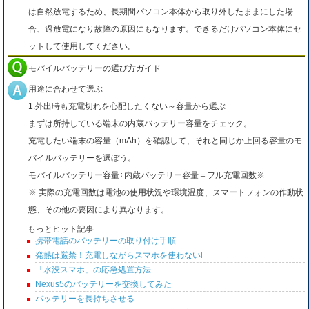
は自然放電するため、長期間パソコン本体から取り外したままにした場
合、過放電になり故障の原因にもなります。できるだけパソコン本体にセ
ットして使用してください。
モバイルバッテリーの選び方ガイド
用途に合わせて選ぶ
1.外出時も充電切れを心配したくない～容量から選ぶ
まずは所持している端末の内蔵バッテリー容量をチェック。
充電したい端末の容量（mAh）を確認して、それと同じか上回る容量のモ
バイルバッテリーを選ぼう。
モバイルバッテリー容量÷内蔵バッテリー容量＝フル充電回数※
※ 実際の充電回数は電池の使用状況や環境温度、スマートフォンの作動状
態、その他の要因により異なります。
もっとヒット記事
携帯電話のバッテリーの取り付け手順
発熱は厳禁！充電しながらスマホを使わないl
「水没スマホ」の応急処置方法
Nexus5のバッテリーを交換してみた
バッテリーを長持ちさせる