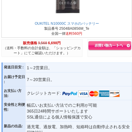
OUKITEL N10000C スマホのバッテリー
製品番号 2504BA0856M_Te
全国一律
送料560円
販売価格
9,568
6,698円
（送料・手数料の合計金額は、「ショッピングカ
ート」にてご確認いただけます。）
発送日目安 :
1～2営業日。
お届け予定日
7～20営業日。
:
お支払い方
クレジットカード:
法:
安全性と利便
幅広いお支払い方法でのご利用が可能
性:
365日24時間サポートいたします
SSL通信による個人情報保護で安心
新品の出品:
過充電、過放電、加熱時、短絡時は自動停止される安全