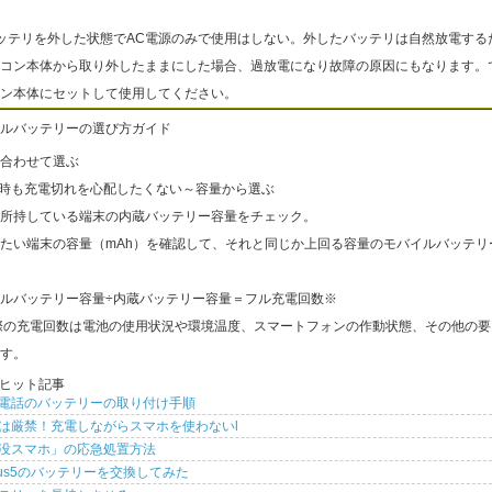
ッテリを外した状態でAC電源のみで使用はしない。外したバッテリは自然放電する
コン本体から取り外したままにした場合、過放電になり故障の原因にもなります。
ン本体にセットして使用してください。
ルバッテリーの選び方ガイド
合わせて選ぶ
出時も充電切れを心配したくない～容量から選ぶ
所持している端末の内蔵バッテリー容量をチェック。
たい端末の容量（mAh）を確認して、それと同じか上回る容量のモバイルバッテリ
ルバッテリー容量÷内蔵バッテリー容量＝フル充電回数※
際の充電回数は電池の使用状況や環境温度、スマートフォンの作動状態、その他の要
す。
ヒット記事
電話のバッテリーの取り付け手順
は厳禁！充電しながらスマホを使わないl
没スマホ」の応急処置方法
xus5のバッテリーを交換してみた