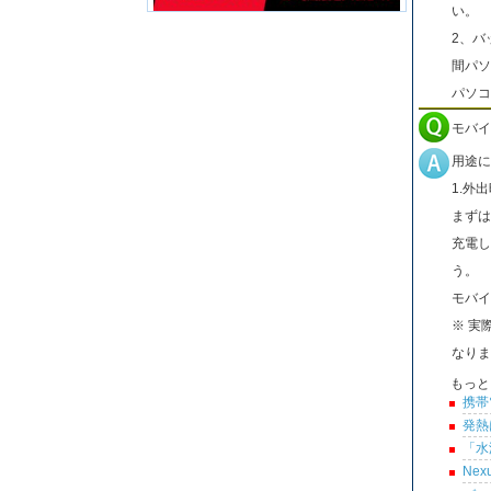
い。
2、バ
間パソ
パソコ
モバイ
用途に
1.外
まずは
充電し
う。
モバイ
※ 実
なりま
もっと
携帯
発熱
「水
Ne