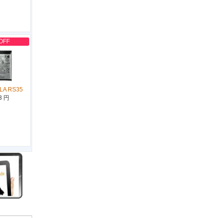
OFF
LA RS35
3 円