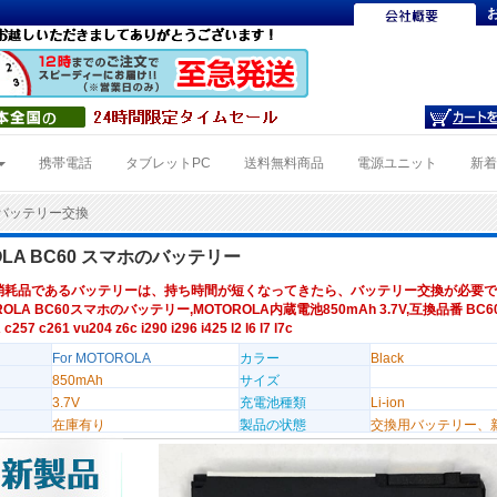
携帯電話
タブレットPC
送料無料商品
電源ユニット
新
0バッテリー交換
OLA BC60 スマホのバッテリー
消耗品であるバッテリーは、持ち時間が短くなってきたら、バッテリー交換が必要で
ROLA BC60スマホのバッテリー,MOTOROLA内蔵電池850mAh 3.7V,互換品番 BC6
57 c261 vu204 z6c i290 i296 i425 l2 l6 l7 l7c
For MOTOROLA
カラー
Black
850mAh
サイズ
3.7V
充電池種類
Li-ion
在庫有り
製品の状態
交換用バッテリー、