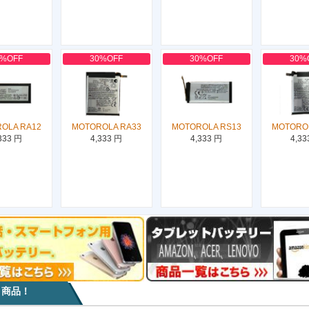
0%OFF
30%OFF
30%OFF
30%
OLA RA12
MOTOROLA RA33
MOTOROLA RS13
MOTORO
333 円
4,333 円
4,333 円
4,33
目商品！