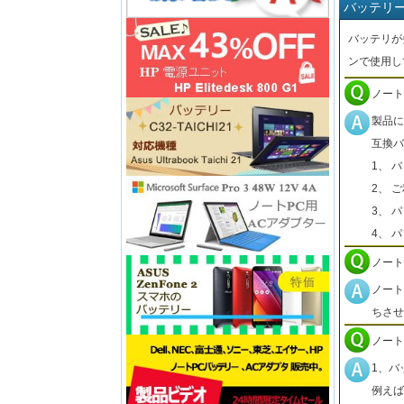
バッテリ
バッテリが
ンで使用し
ノート
製品に
互換バ
1、 
2、 
3、 
4、 
ノート
ノート
ちさせ
ノート
1、バ
例えば