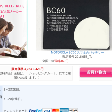
MOTOROLA BC60 スマホのバッテリー
製品番号 22LK058_Te
全国一律
送料360円
販売価格
4,754
3,328円
数料の合計金額は、「ショッピングカート」にてご確
認いただけます。）
:
1～2営業日。
日
7～20営業日。
クレジットカード: