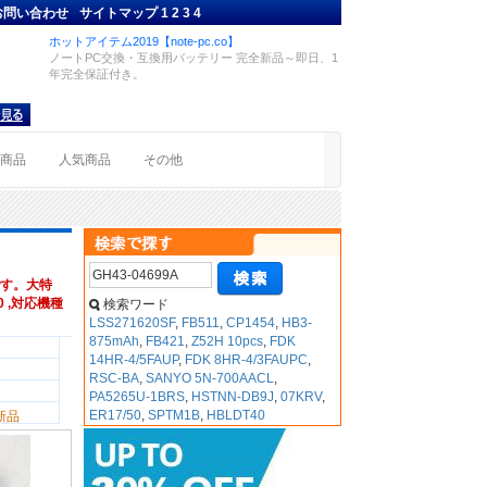
お問い合わせ
サイトマップ
1
2
3
4
ホットアイテム2019【note-pc.co】
ノートPC交換・互換用バッテリー 完全新品～即日、1
年完全保証付き。
着商品
人気商品
その他
す。大特
0 ,対応機種
検索ワード
LSS271620SF
,
FB511
,
CP1454
,
HB3-
875mAh
,
FB421
,
Z52H 10pcs
,
FDK
14HR-4/5FAUP
,
FDK 8HR-4/3FAUPC
,
RSC-BA
,
SANYO 5N-700AACL
,
PA5265U-1BRS
,
HSTNN-DB9J
,
07KRV
,
ER17/50
,
SPTM1B
,
HBLDT40
新品