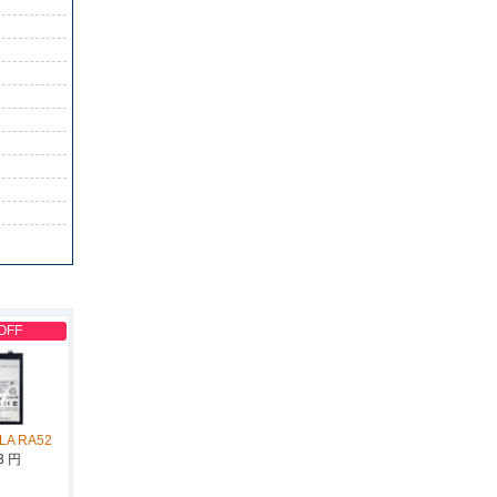
OFF
LA RA52
3 円