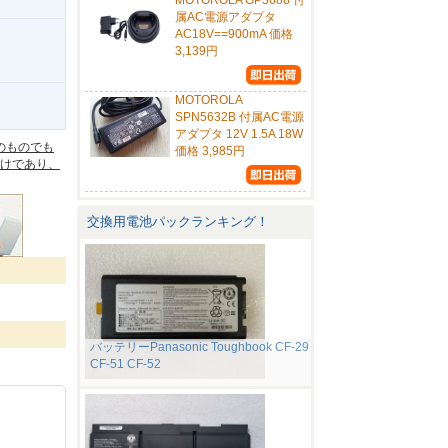
MOTOROLA GP3688 付
属AC電源アダプタ
AC18V==900mA 価格
3,139円
MOTOROLA
。
SPN5632B 付属AC電源
アダプタ 12V 1.5A 18W
のものでも
価格 3,985円
けであり、
交換用電池パックランキング！
バッテリーPanasonic Toughbook CF-29
CF-51 CF-52