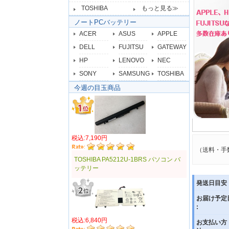
TOSHIBA
もっと見る≫
ノートPCバッテリー
ACER
ASUS
APPLE
DELL
FUJITSU
GATEWAY
HP
LENOVO
NEC
SONY
SAMSUNG
TOSHIBA
今週の目玉商品
税込:7,190円
（送料・手
TOSHIBA PA5212U-1BRS パソコン バ
ッテリー
発送日目安 
お届け予定
:
税込:6,840円
お支払い方