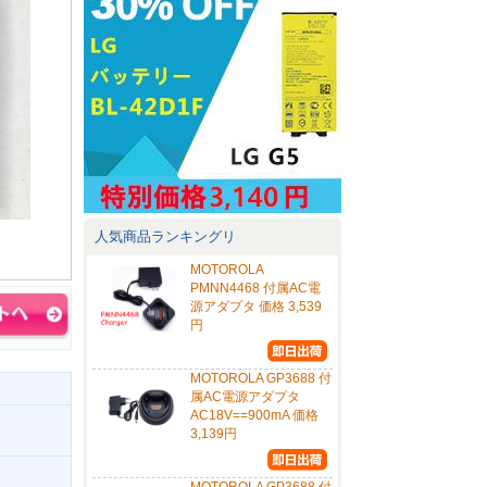
人気商品ランキングリ
MOTOROLA
PMNN4468 付属AC電
源アダプタ 価格 3,539
円
MOTOROLA GP3688 付
属AC電源アダプタ
AC18V==900mA 価格
3,139円