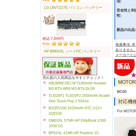
法:
LG LBV7227E パソコン バッテリー
安全性と利
性:
新品の出品:
税込:7,840円
免責事項:
ありません
HP BM04XL ノートPC バッテリー
メーカーと
売れ筋の人気商品を今すぐチェック！
MOTO
HB2899C0ECW 5100mAh Huawei
M3-BTV-W09 M3-BTV-DL09
BC60
TLI020F1 TLi020F2 2000mAh Alcatel
対応機
One Touch Pop 2 5042d
B2Q55100 3420mAh HTC U12+
For MOTORO
2Q5530
OM03XL 57Wh HP EliteBook X360
1030 G2
BP02XL 41Wh HP Pavilion 15-