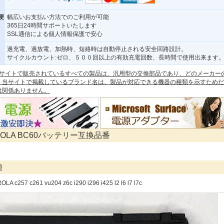
便
幅広いお支払い方法でのご利用が可能
365日24時間サポートいたします
SSL通信による個人情報保護で安心
過充電、過放電、加熱時、短絡時は自動停止される安全回路設計。
サイクルカウント:ゼロ、５００回以上の有効充電回数、長時間で使用出来ます
 本サイトで販売されているすべての製品は、汎用型の交換部品であり、どのメーカー
。当サイトで掲載しているブランド名は、製品が対応できる機器の種類を示すためだ
は関係ありません。
ROLA BC60バッテリー互換品番
種
LA c257 c261 vu204 z6c i290 i296 i425 l2 l6 l7 l7c