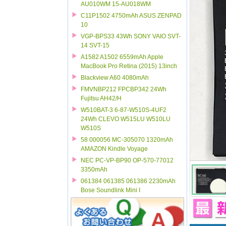
AU010WM 15-AU018WM
C11P1502 4750mAh ASUS ZENPAD
10
VGP-BPS33 43Wh SONY VAIO SVT-
14 SVT-15
A1582 A1502 6559mAh Apple
MacBook Pro Retina (2015) 13inch
Blackview A60 4080mAh
FMVNBP212 FPCBP342 24Wh
Fujitsu AH42/H
W510BAT-3 6-87-W510S-4UF2
24Wh CLEVO W515LU W510LU
W510S
58 000056 MC-305070 1320mAh
AMAZON Kindle Voyage
NEC PC-VP-BP90 OP-570-77012
3350mAh
061384 061385 061386 2230mAh
Bose Soundlink Mini I