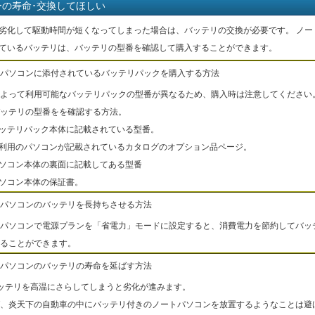
ーの寿命･交換してほしい
劣化して駆動時間が短くなってしまった場合は、バッテリの交換が必要です。 ノー
ているバッテリは、バッテリの型番を確認して購入することができます。
パソコンに添付されているバッテリパックを購入する方法
よって利用可能なバッテリパックの型番が異なるため、購入時は注意してください
ッテリの型番をを確認する方法。
バッテリパック本体に記載されている型番。
ご利用のパソコンが記載されているカタログのオプション品ページ。
パソコン本体の裏面に記載してある型番
パソコン本体の保証書。
パソコンのバッテリを長持ちさせる方法
パソコンで電源プランを「省電力」モードに設定すると、消費電力を節約してバッ
ることができます。
パソコンのバッテリの寿命を延ばす方法
ッテリを高温にさらしてしまうと劣化が進みます。
、炎天下の自動車の中にバッテリ付きのノートパソコンを放置するようなことは避