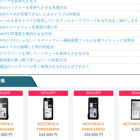
テリーを長持ちさせる
ホのバッテリーを長持ちさせる充電方法
droidスマホが充電できないときのトラブル対処法
メールを各キャリアが提供しているフィルターでブロックする方法をご紹介します
droidスマートフォン充電器の選び方
honeのLTE電波を復旧させる方法
かないだけじゃない！スマートフォン液晶保護フィルムを使うメリットと活用法
droidスマホが故障した時の対処法
ググラウンドを消してバッテリーを長持ちさせる方法
後画面が真っ暗で戻らない！の対処方法
電話のバッテリーが早く使用されるのはなぜですか？
特集
0%OFF
30%OFF
30%OFF
30%
TOROLA
MOTOROLA
MOTOROLA
MOTORO
N4448B
PMNN4889A
PMNN4493D
4,33
,000 円
104,000 円
104,000 円