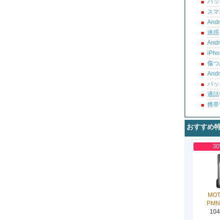
バッ
スマ
An
迷惑
An
iP
傷つ
An
バッ
通話
携帯
おすすめ
3
MO
PMN
104