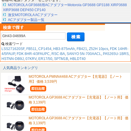
各種AC電源アダプターもございます。
MOTOROLA GP3688用ACアダプターMotorola GP3688 GP3188 XIRP3688
XIRP3688 DEP450 CP140
激安MOTOROLA ACアダプター
ACアダプター製品一覧
検索ワード
LSS271620SF
,
FB511
,
CP1454
,
HB3-875mAh
,
FB421
,
Z52H 10pcs
,
FDK 14HR-
4/5FAUP
,
FDK 8HR-4/3FAUPC
,
RSC-BA
,
SANYO 5N-700AACL
,
PA5265U-1BRS
,
HSTNN-DB9J
,
07KRV
,
ER17/50
,
SPTM1B
,
HBLDT40
人気商品ランキングリ
MOTOROLA PMNN4468 ACアダプター【充電器】【ノート
用】 価格 3,539円
MOTOROLA GP3688 ACアダプター【充電器】【ノート用】 価
格 3,139円
MOTOROLA GP3688 ACアダプター【充電器】【ノート用】 価
格 3,139円