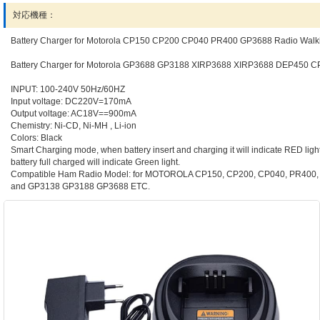
対応機種：
Battery Charger for Motorola CP150 CP200 CP040 PR400 GP3688 Radio Walki
Battery Charger for Motorola GP3688 GP3188 XIRP3688 XIRP3688 DEP450 C
INPUT: 100-240V 50Hz/60HZ
Input voltage: DC220V=170mA
Output voltage: AC18V==900mA
Chemistry: Ni-CD, Ni-MH , Li-ion
Colors: Black
Smart Charging mode, when battery insert and charging it will indicate RED ligh
battery full charged will indicate Green light.
Compatible Ham Radio Model: for MOTOROLA CP150, CP200, CP040, PR400,
and GP3138 GP3188 GP3688 ETC.