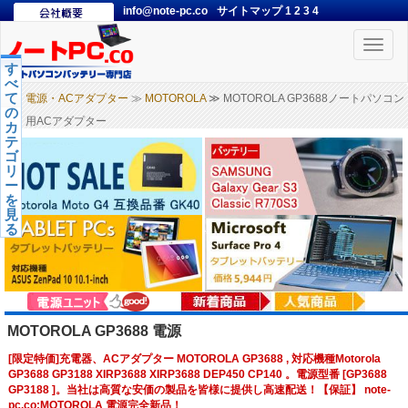
info@note-pc.co
サイトマップ
1
2
3
4
Toggle
naviga
す
べ
て
電源・ACアダプター
≫
MOTOROLA
≫ MOTOROLA GP3688ノートパソコン
の
用ACアダプター
カ
テ
ゴ
リ
ー
を
見
る
MOTOROLA GP3688 電源
[限定特価]充電器、ACアダプター MOTOROLA GP3688 , 対応機種Motorola
GP3688 GP3188 XIRP3688 XIRP3688 DEP450 CP140 。電源型番 [GP3688
GP3188 ]。当社は高質な安価の製品を皆様に提供し高速配送！【保証】 note-
pc.co:MOTOROLA 電源完全新品！