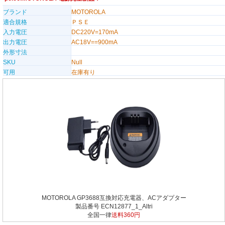
ブランド
MOTOROLA
適合規格
ＰＳＥ
入力電圧
DC220V=170mA
出力電圧
AC18V==900mA
外形寸法
SKU
Null
可用
在庫有り
MOTOROLA GP3688互換対応充電器、ACアダプター
製品番号 ECN12877_1_Altri
全国一律
送料360円