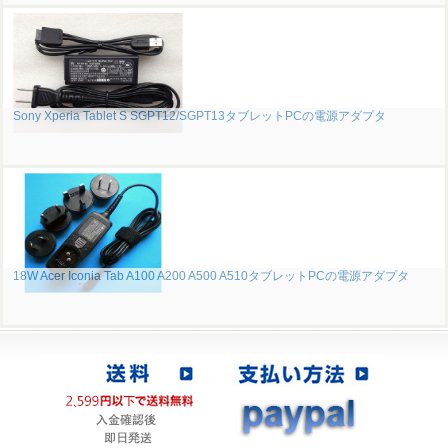
Sony Xperia Tablet S SGPT12/SGPT13タブレットPCの電源アダプタ
18W Acer Iconia Tab A100 A200 A500 A510タブレットPCの電源アダプタ