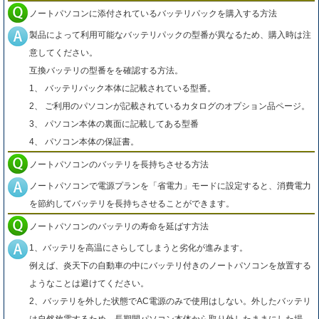
ノートパソコンに添付されているバッテリパックを購入する方法
製品によって利用可能なバッテリパックの型番が異なるため、購入時は注
意してください。
互換バッテリの型番をを確認する方法。
1、 バッテリパック本体に記載されている型番。
2、 ご利用のパソコンが記載されているカタログのオプション品ページ。
3、 パソコン本体の裏面に記載してある型番
4、 パソコン本体の保証書。
ノートパソコンのバッテリを長持ちさせる方法
ノートパソコンで電源プランを「省電力」モードに設定すると、消費電力
を節約してバッテリを長持ちさせることができます。
ノートパソコンのバッテリの寿命を延ばす方法
1、バッテリを高温にさらしてしまうと劣化が進みます。
例えば、炎天下の自動車の中にバッテリ付きのノートパソコンを放置する
ようなことは避けてください。
2、バッテリを外した状態でAC電源のみで使用はしない。外したバッテリ