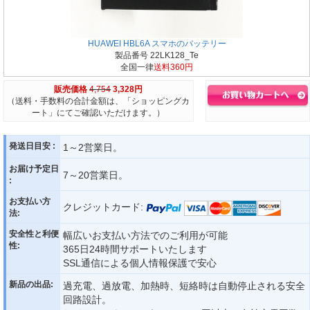
HUAWEI HBL6A スマホのバッテリー
製品番号 22LK128_Te
全国一律
送料360円
販売価格
4,754
3,328円
（送料・手数料の合計金額は、「ショッピングカ
ート」にてご確認いただけます。）
発送日目安 :
1～2営業日。
お届け予定日
7～20営業日。
:
お支払い方
クレジットカード:
法:
安全性と利便
幅広いお支払い方法でのご利用が可能
性:
365日24時間サポートいたします
SSL通信による個人情報保護で安心
新品の出品:
過充電、過放電、加熱時、短絡時は自動停止される安全
回路設計。