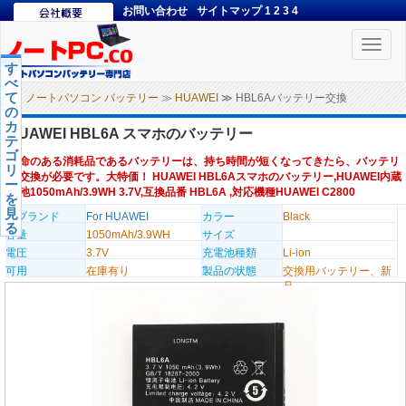
お問い合わせ
サイトマップ
1
2
3
4
Toggle
naviga
す
べ
て
ノートパソコン バッテリー
≫
HUAWEI
≫ HBL6Aバッテリー交換
の
カ
HUAWEI HBL6A スマホのバッテリー
テ
ゴ
寿命のある消耗品であるバッテリーは、持ち時間が短くなってきたら、バッテリ
リ
ー交換が必要です。大特価！ HUAWEI HBL6Aスマホのバッテリー,HUAWEI内蔵
ー
電池1050mAh/3.9WH 3.7V,互換品番 HBL6A ,対応機種HUAWEI C2800
を
見
のブランド
For HUAWEI
カラー
Black
る
容量
1050mAh/3.9WH
サイズ
電圧
3.7V
充電池種類
Li-ion
可用
在庫有り
製品の状態
交換用バッテリー、新
品