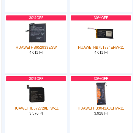
30%OFF
30%OFF
HUAWEI HB652933EGW
HUAWEI HB751834ENW-11
4,011 円
4,011 円
30%OFF
30%OFF
HUAWEI HB572728EFW-11
HUAWEI HB3042A8EHW-11
3,570 円
3,928 円