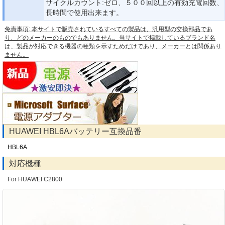
サイクルカウント:ゼロ、５００回以上の有効充電回数、
長時間で使用出来ます。
免責事項: 本サイトで販売されているすべての製品は、汎用型の交換部品であ
り、どのメーカーのものでもありません。当サイトで掲載しているブランド名
は、製品が対応できる機器の種類を示すためだけであり、メーカーとは関係あり
ません。
HUAWEI HBL6Aバッテリー互換品番
HBL6A
対応機種
For HUAWEI C2800