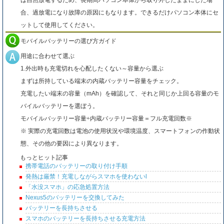
は自然放電するため、長期間パソコン本体から取り外したままにした場
合、過放電になり故障の原因にもなります。できるだけパソコン本体にセ
ットして使用してください。
モバイルバッテリーの選び方ガイド
用途に合わせて選ぶ
1.外出時も充電切れを心配したくない～容量から選ぶ
まずは所持している端末の内蔵バッテリー容量をチェック。
充電したい端末の容量（mAh）を確認して、それと同じか上回る容量のモ
バイルバッテリーを選ぼう。
モバイルバッテリー容量÷内蔵バッテリー容量＝フル充電回数※
※ 実際の充電回数は電池の使用状況や環境温度、スマートフォンの作動状
態、その他の要因により異なります。
もっとヒット記事
携帯電話のバッテリーの取り付け手順
発熱は厳禁！充電しながらスマホを使わないl
「水没スマホ」の応急処置方法
Nexus5のバッテリーを交換してみた
バッテリーを長持ちさせる
スマホのバッテリーを長持ちさせる充電方法