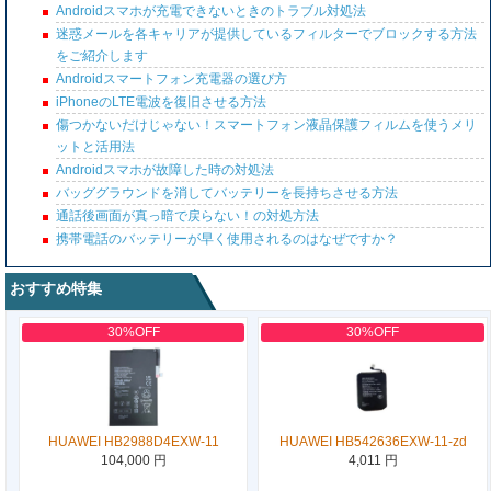
Androidスマホが充電できないときのトラブル対処法
迷惑メールを各キャリアが提供しているフィルターでブロックする方法
をご紹介します
Androidスマートフォン充電器の選び方
iPhoneのLTE電波を復旧させる方法
傷つかないだけじゃない！スマートフォン液晶保護フィルムを使うメリ
ットと活用法
Androidスマホが故障した時の対処法
バッググラウンドを消してバッテリーを長持ちさせる方法
通話後画面が真っ暗で戻らない！の対処方法
携帯電話のバッテリーが早く使用されるのはなぜですか？
おすすめ特集
30%OFF
30%OFF
HUAWEI HB2988D4EXW-11
HUAWEI HB542636EXW-11-zd
104,000 円
4,011 円