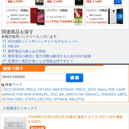
関連商品を探す
各種交換用バッテリーもございます。
HUAWEIノートPCバッテリーモデルナンバー
HBL6A
携帯電話の膨らみの理由
携帯電話の暖房と電力消費を解決するための10の提案
充電中に電話が熱くなる理由は何ですか？
検索ワード
LSS271620SF
,
FB511
,
CP1454
,
HB3-875mAh
,
FB421
,
Z52H 10pcs
,
FDK 14HR-
4/5FAUP
,
FDK 8HR-4/3FAUPC
,
RSC-BA
,
SANYO 5N-700AACL
,
PA5265U-1BRS
,
HSTNN-DB9J
,
07KRV
,
ER17/50
,
SPTM1B
,
HBLDT40
人気商品ランキングリ
HUAWEI S190126D1D 付属AC電源アダプタ 19V 1.26A 価格
6,439円