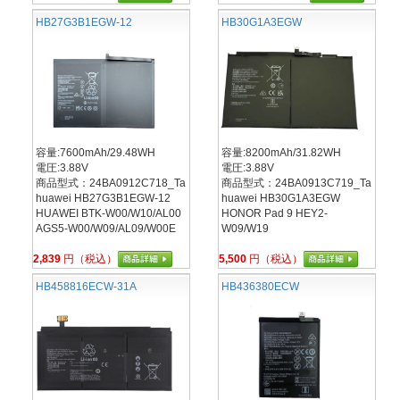
HB27G3B1EGW-12
HB30G1A3EGW
容量:7600mAh/29.48WH
容量:8200mAh/31.82WH
電圧:3.88V
電圧:3.88V
商品型式：24BA0912C718_Ta
商品型式：24BA0913C719_Ta
huawei HB27G3B1EGW-12
huawei HB30G1A3EGW
HUAWEI BTK-W00/W10/AL00
HONOR Pad 9 HEY2-
AGS5-W00/W09/AL09/W00E
W09/W19
2,839
円（税込）
5,500
円（税込）
HB458816ECW-31A
HB436380ECW