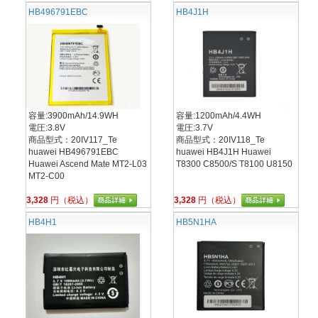
HB496791EBC
HB4J1H
容量:3900mAh/14.9WH
容量:1200mAh/4.4WH
電圧:3.8V
電圧:3.7V
商品型式：20IV117_Te
商品型式：20IV118_Te
huawei HB496791EBC
huawei HB4J1H Huawei
Huawei Ascend Mate MT2-L03
T8300 C8500/S T8100 U8150
MT2-C00
3,328
円（税込）
3,328
円（税込）
HB4H1
HB5N1HA