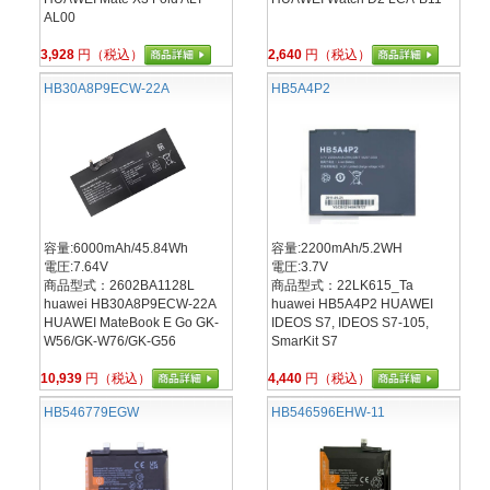
AL00
3,928
円（税込）
2,640
円（税込）
HB30A8P9ECW-22A
HB5A4P2
容量:6000mAh/45.84Wh
容量:2200mAh/5.2WH
電圧:7.64V
電圧:3.7V
商品型式：2602BA1128L
商品型式：22LK615_Ta
huawei HB30A8P9ECW-22A
huawei HB5A4P2 HUAWEI
HUAWEI MateBook E Go GK-
IDEOS S7, IDEOS S7-105,
W56/GK-W76/GK-G56
SmarKit S7
10,939
円（税込）
4,440
円（税込）
HB546779EGW
HB546596EHW-11