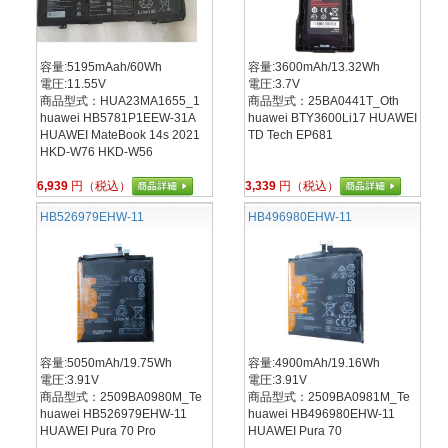
容量:5195mAah/60Wh
容量:3600mAh/13.32Wh
電圧:11.55V
電圧:3.7V
商品型式：HUA23MA1655_1
商品型式：25BA0441T_Oth
huawei HB5781P1EEW-31A
huawei BTY3600Li17 HUAWEI
HUAWEI MateBook 14s 2021
TD Tech EP681
HKD-W76 HKD-W56
6,939
円（税込）
3,339
円（税込）
HB526979EHW-11
HB496980EHW-11
容量:5050mAh/19.75Wh
容量:4900mAh/19.16Wh
電圧:3.91V
電圧:3.91V
商品型式：2509BA0980M_Te
商品型式：2509BA0981M_Te
huawei HB526979EHW-11
huawei HB496980EHW-11
HUAWEI Pura 70 Pro
HUAWEI Pura 70