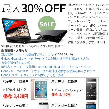
HUAWEIノートパソコンバッテ
リー通販なら新製品が安い。真
新しいHUAWEIノートパソコン
バッテリーのオンラインショッ
プ、note-pc.coです。HUAWEI
ノートパソコン（PC）バッテ
リーの販売・通販はもちろん、
ノートパソコンから周辺機器ま
で。 激安・超特価で全国の
皆様に提供致します。365日、
毎日出荷！最短当日出荷のパソコン通販 ドスパラ。
新着情報・お知らせ
新品電源ユニット 大幅値下げランキング
(2026-08-10)
Galaxy Gear s3のバッテリーがすぐに消耗する問題を解決する方法
携帯電話の膨らみの理由
新製品！ ホット！ 交換用Bose SoundLink Mini 2シリーズバッテリー
Gearシリーズのスマートウォッチの電池は交換する価値がありますか？
Gear s3スマートウォッチに関するよくある質問