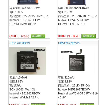
容量:4300mAh/16.56Wh
容量:6000mAh/23.46Wh
電圧:3.85V
電圧:3.91V
商品型式：25BA02210725_Te
商品型式：25BA02180715_Te
huawei HB576675EEW
huawei HB546596EHW
HUAWEI Mate40 Pro
HUAWEI ENJOY 70X
2,928
円（税込）
10,865
円（税込）
HB512627ECW
HB512627ECW+
容量:410MAH
容量:420mAh
電圧:3.82V
電圧:3.82V
商品型式：
商品型式：22LK485_Oth
ECN10663_Wat_Oth
huawei HB512627ECW+
huawei HB512627ECW
Huawei WATCH GT 1 FTN-B19
Huawei Watch 2 / 2 Pro
46MM