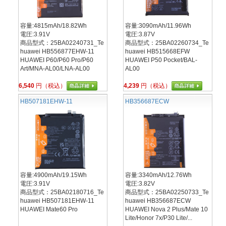
容量:4815mAh/18.82Wh
容量:3090mAh/11.96Wh
電圧:3.91V
電圧:3.87V
商品型式：25BA02240731_Te
商品型式：25BA02260734_Te
huawei HB556877EHW-11
huawei HB515668EFW
HUAWEI P60/P60 Pro/P60
HUAWEI P50 Pocket/BAL-
Art/MNA-AL00/LNA-AL00
AL00
6,540
円（税込）
4,239
円（税込）
HB507181EHW-11
HB356687ECW
容量:4900mAh/19.15Wh
容量:3340mAh/12.76Wh
電圧:3.91V
電圧:3.82V
商品型式：25BA02180716_Te
商品型式：25BA02250733_Te
huawei HB507181EHW-11
huawei HB356687ECW
HUAWEI Mate60 Pro
HUAWEI Nova 2 Plus/Mate 10
Lite/Honor 7x/P30 Lite/...