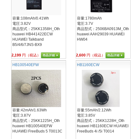
容量:108mAh/0.41Wh
容量:1780mAh
電圧:3.82V
電圧:3.7V
商品型式：25KK1358H_Oth
商品型式：2506BA0913M_Oth
huawei HB441422ECW
huawei AAH29039 HUAWEI
HUAWEI Talkband
HW04
B5/4/6/7JNS-BX9
2,199
円（税込）
2,600
円（税込）
HB100540EFW
HB1160ECW
容量:42mAh/1.63Wh
容量:55mAh/2.12Wh
電圧:3.87V
電圧:3.85V
商品型式：25KK1225H_Oth
商品型式：25KK1228H_Oth
huawei HB100540EFW
huawei HB1160ECW HUAWEI
HUAWEI FreeBuds 5 T0013C
FreeBuds 4i /5i T0014