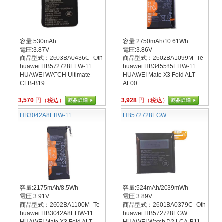
容量:530mAh
容量:2750mAh/10.61Wh
電圧:3.87V
電圧:3.86V
商品型式：2603BA0436C_Oth
商品型式：2602BA1099M_Te
huawei HB572728EFW-11
huawei HB345585EHW-11
HUAWEI WATCH Ultimate
HUAWEI Mate X3 Fold ALT-
CLB-B19
AL00
3,570
円（税込）
3,928
円（税込）
HB3042A8EHW-11
HB572728EGW
容量:2175mAh/8.5Wh
容量:524mAh/2039mWh
電圧:3.91V
電圧:3.89V
商品型式：2602BA1100M_Te
商品型式：2601BA0379C_Oth
huawei HB3042A8EHW-11
huawei HB572728EGW
HUAWEI Mate X3 Fold ALT-
HUAWEI Watch D2 LCA-B11