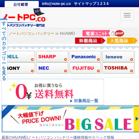
info@note-pc.co
サイトマップ
1
2
3
4
Toggle
naviga
す
べ
て
ノートパソコン バッテリー
≫ HUAWEI
の
カ
テ
ゴ
リ
ー
を
見
る
最新のHUAWEIノートパソコン バッテリー価格情報やスペック情報