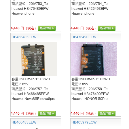
商品型式：20IV753_Te
商品型式：20IV754_Te
huawei HB476489EFW
huawei HB426493EFW
Huawei phone
Huawei phone
4,440
円（税込）
4,440
円（税込）
HB466485EEW
HB476490EEW
容量:3900mAh/15.02WH
容量:3900mAh/15.02WH
電圧:3.85V
電圧:3.85V
商品型式：20IV757_Te
商品型式：20IV758_Te
huawei HB466485EEW
huawei HB476490EEW
Huawei Nova8SE nova8pro
Huawei HONOR 50Pro
4,440
円（税込）
4,440
円（税込）
HB466483EEW
HB405979ECW