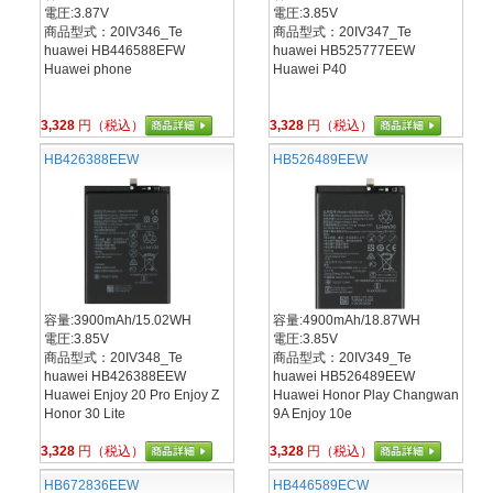
電圧:3.87V
電圧:3.85V
商品型式：20IV346_Te
商品型式：20IV347_Te
huawei HB446588EFW
huawei HB525777EEW
Huawei phone
Huawei P40
3,328
円（税込）
3,328
円（税込）
HB426388EEW
HB526489EEW
容量:3900mAh/15.02WH
容量:4900mAh/18.87WH
電圧:3.85V
電圧:3.85V
商品型式：20IV348_Te
商品型式：20IV349_Te
huawei HB426388EEW
huawei HB526489EEW
Huawei Enjoy 20 Pro Enjoy Z
Huawei Honor Play Changwan
Honor 30 Lite
9A Enjoy 10e
3,328
円（税込）
3,328
円（税込）
HB672836EEW
HB446589ECW