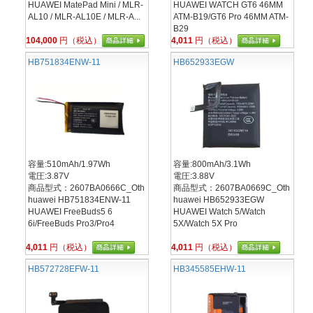
HUAWEI MatePad Mini / MLR-
HUAWEI WATCH GT6 46MM
AL10 / MLR-AL10E / MLR-A...
ATM-B19/GT6 Pro 46MM ATM-
B29
104,000
円（税込）
4,011
円（税込）
HB751834ENW-11
HB652933EGW
容量:510mAh/1.97Wh
容量:800mAh/3.1Wh
電圧:3.87V
電圧:3.88V
商品型式：2607BA0666C_Oth
商品型式：2607BA0669C_Oth
huawei HB751834ENW-11
huawei HB652933EGW
HUAWEI FreeBuds5 6
HUAWEI Watch 5/Watch
6i/FreeBuds Pro3/Pro4
5X/Watch 5X Pro
4,011
円（税込）
4,011
円（税込）
HB572728EFW-11
HB345585EHW-11