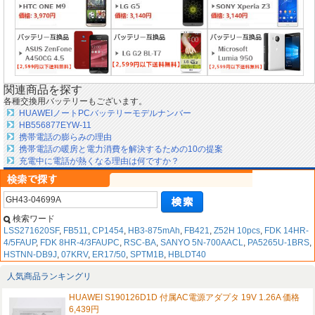
関連商品を探す
各種交換用バッテリーもございます。
HUAWEIノートPCバッテリーモデルナンバー
HB556877EYW-11
携帯電話の膨らみの理由
携帯電話の暖房と電力消費を解決するための10の提案
充電中に電話が熱くなる理由は何ですか？
検索ワード
LSS271620SF
,
FB511
,
CP1454
,
HB3-875mAh
,
FB421
,
Z52H 10pcs
,
FDK 14HR-
4/5FAUP
,
FDK 8HR-4/3FAUPC
,
RSC-BA
,
SANYO 5N-700AACL
,
PA5265U-1BRS
,
HSTNN-DB9J
,
07KRV
,
ER17/50
,
SPTM1B
,
HBLDT40
人気商品ランキングリ
HUAWEI S190126D1D 付属AC電源アダプタ 19V 1.26A 価格
6,439円