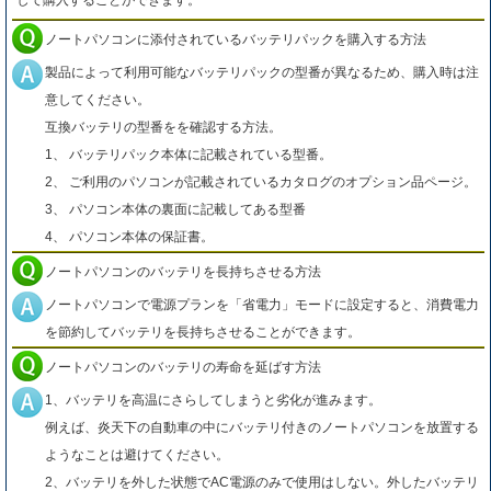
して購入することができます。
ノートパソコンに添付されているバッテリパックを購入する方法
製品によって利用可能なバッテリパックの型番が異なるため、購入時は注
意してください。
互換バッテリの型番をを確認する方法。
1、 バッテリパック本体に記載されている型番。
2、 ご利用のパソコンが記載されているカタログのオプション品ページ。
3、 パソコン本体の裏面に記載してある型番
4、 パソコン本体の保証書。
ノートパソコンのバッテリを長持ちさせる方法
ノートパソコンで電源プランを「省電力」モードに設定すると、消費電力
を節約してバッテリを長持ちさせることができます。
ノートパソコンのバッテリの寿命を延ばす方法
1、バッテリを高温にさらしてしまうと劣化が進みます。
例えば、炎天下の自動車の中にバッテリ付きのノートパソコンを放置する
ようなことは避けてください。
2、バッテリを外した状態でAC電源のみで使用はしない。外したバッテリ