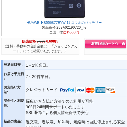
HUAWEI HB556877EYW-11 スマホのバッテリー
製品番号 25BA02190720_Te
全国一律
送料560円
販売価格
9,568
6,698円
（送料・手数料の合計金額は、「ショッピングカ
ート」にてご確認いただけます。）
発送日目安 :
1～2営業日。
お届け予定日
7～20営業日。
:
お支払い方
クレジットカード:
法:
安全性と利便
幅広いお支払い方法でのご利用が可能
性:
365日24時間サポートいたします
SSL通信による個人情報保護で安心
新品の出品:
過充電、過放電、加熱時、短絡時は自動停止される安全