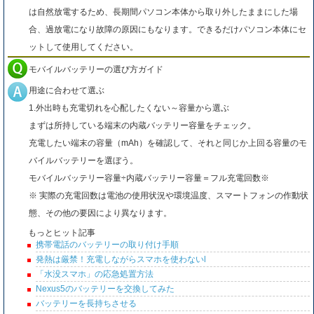
は自然放電するため、長期間パソコン本体から取り外したままにした場
合、過放電になり故障の原因にもなります。できるだけパソコン本体にセ
ットして使用してください。
モバイルバッテリーの選び方ガイド
用途に合わせて選ぶ
1.外出時も充電切れを心配したくない～容量から選ぶ
まずは所持している端末の内蔵バッテリー容量をチェック。
充電したい端末の容量（mAh）を確認して、それと同じか上回る容量のモ
バイルバッテリーを選ぼう。
モバイルバッテリー容量÷内蔵バッテリー容量＝フル充電回数※
※ 実際の充電回数は電池の使用状況や環境温度、スマートフォンの作動状
態、その他の要因により異なります。
もっとヒット記事
携帯電話のバッテリーの取り付け手順
発熱は厳禁！充電しながらスマホを使わないl
「水没スマホ」の応急処置方法
Nexus5のバッテリーを交換してみた
バッテリーを長持ちさせる