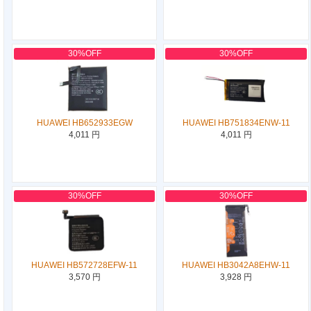
30%OFF
30%OFF
HUAWEI HB652933EGW
HUAWEI HB751834ENW-11
4,011 円
4,011 円
30%OFF
30%OFF
HUAWEI HB572728EFW-11
HUAWEI HB3042A8EHW-11
3,570 円
3,928 円