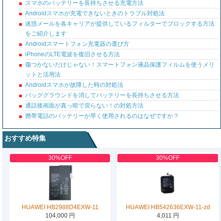
スマホのバッテリーを長持ちさせる充電方法
Androidスマホが充電できないときのトラブル対処法
迷惑メールを各キャリアが提供しているフィルターでブロックする方法
をご紹介します
Androidスマートフォン充電器の選び方
iPhoneのLTE電波を復旧させる方法
傷つかないだけじゃない！スマートフォン液晶保護フィルムを使うメリ
ットと活用法
Androidスマホが故障した時の対処法
バッググラウンドを消してバッテリーを長持ちさせる方法
通話後画面が真っ暗で戻らない！の対処方法
携帯電話のバッテリーが早く使用されるのはなぜですか？
おすすめ特集
30%OFF
30%OFF
HUAWEI HB2988D4EXW-11
HUAWEI HB542636EXW-11-zd
104,000 円
4,011 円