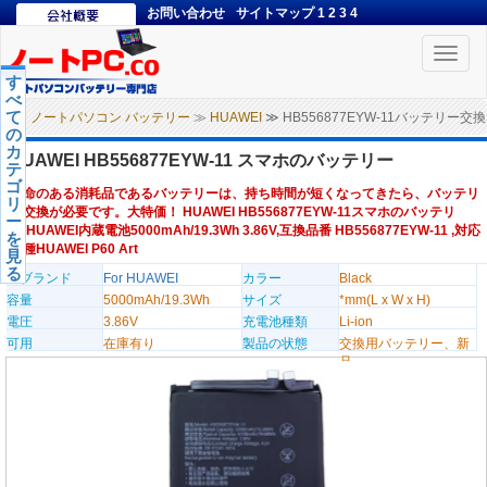
お問い合わせ
サイトマップ
1
2
3
4
Toggle
naviga
す
べ
て
ノートパソコン バッテリー
≫
HUAWEI
≫ HB556877EYW-11バッテリー交換
の
カ
HUAWEI HB556877EYW-11 スマホのバッテリー
テ
ゴ
寿命のある消耗品であるバッテリーは、持ち時間が短くなってきたら、バッテリ
リ
ー交換が必要です。大特価！ HUAWEI HB556877EYW-11スマホのバッテリ
ー
ー,HUAWEI内蔵電池5000mAh/19.3Wh 3.86V,互換品番 HB556877EYW-11 ,対応
を
機種HUAWEI P60 Art
見
る
のブランド
For HUAWEI
カラー
Black
容量
5000mAh/19.3Wh
サイズ
*mm(L x W x H)
電圧
3.86V
充電池種類
Li-ion
可用
在庫有り
製品の状態
交換用バッテリー、新
品