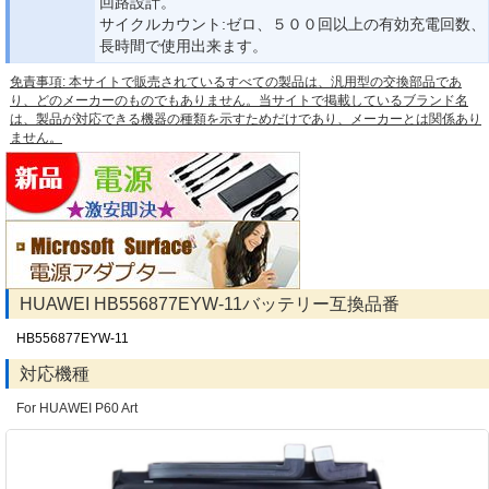
回路設計。
サイクルカウント:ゼロ、５００回以上の有効充電回数、
長時間で使用出来ます。
免責事項: 本サイトで販売されているすべての製品は、汎用型の交換部品であ
り、どのメーカーのものでもありません。当サイトで掲載しているブランド名
は、製品が対応できる機器の種類を示すためだけであり、メーカーとは関係あり
ません。
HUAWEI HB556877EYW-11バッテリー互換品番
HB556877EYW-11
対応機種
For HUAWEI P60 Art