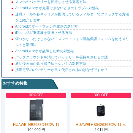
スマホのバッテリーを長持ちさせる充電方法
Androidスマホが充電できないときのトラブル対処法
迷惑メールを各キャリアが提供しているフィルターでブロックする方法
をご紹介します
Androidスマートフォン充電器の選び方
iPhoneのLTE電波を復旧させる方法
傷つかないだけじゃない！スマートフォン液晶保護フィルムを使うメリ
ットと活用法
Androidスマホが故障した時の対処法
バッググラウンドを消してバッテリーを長持ちさせる方法
通話後画面が真っ暗で戻らない！の対処方法
携帯電話のバッテリーが早く使用されるのはなぜですか？
おすすめ特集
30%OFF
30%OFF
HUAWEI HB2988D4EXW-11
HUAWEI HB542636EXW-11-zd
104,000 円
4,011 円