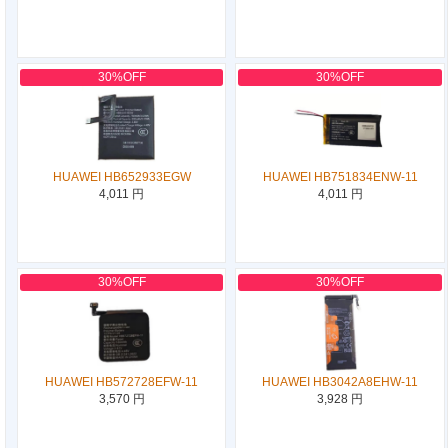
30%OFF
30%OFF
HUAWEI HB652933EGW
HUAWEI HB751834ENW-11
4,011 円
4,011 円
30%OFF
30%OFF
HUAWEI HB572728EFW-11
HUAWEI HB3042A8EHW-11
3,570 円
3,928 円