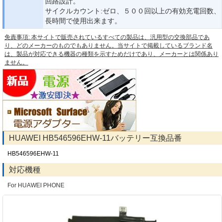
回路設計。
サイクルカウント:ゼロ、５００回以上の有効充電回数、
長時間で使用出来ます。
免責事項: 本サイトで販売されているすべての製品は、汎用型の交換部品であ
り、どのメーカーのものでもありません。当サイトで掲載しているブランド名
は、製品が対応できる機器の種類を示すためだけであり、メーカーとは関係あり
ません。
HUAWEI HB546596EHW-11バッテリー互換品番
HB546596EHW-11
対応機種
For HUAWEI PHONE