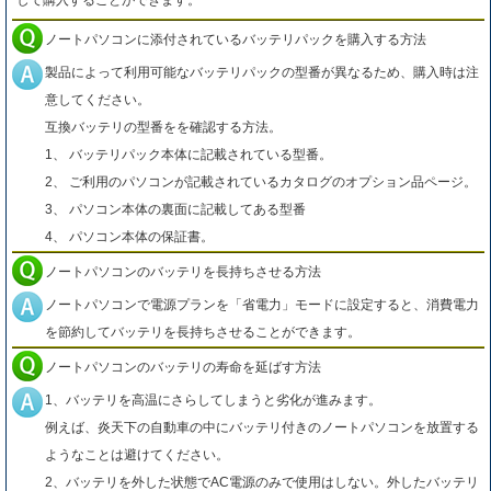
して購入することができます。
ノートパソコンに添付されているバッテリパックを購入する方法
製品によって利用可能なバッテリパックの型番が異なるため、購入時は注
意してください。
互換バッテリの型番をを確認する方法。
1、 バッテリパック本体に記載されている型番。
2、 ご利用のパソコンが記載されているカタログのオプション品ページ。
3、 パソコン本体の裏面に記載してある型番
4、 パソコン本体の保証書。
ノートパソコンのバッテリを長持ちさせる方法
ノートパソコンで電源プランを「省電力」モードに設定すると、消費電力
を節約してバッテリを長持ちさせることができます。
ノートパソコンのバッテリの寿命を延ばす方法
1、バッテリを高温にさらしてしまうと劣化が進みます。
例えば、炎天下の自動車の中にバッテリ付きのノートパソコンを放置する
ようなことは避けてください。
2、バッテリを外した状態でAC電源のみで使用はしない。外したバッテリ