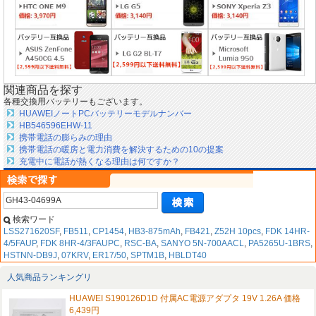
関連商品を探す
各種交換用バッテリーもございます。
HUAWEIノートPCバッテリーモデルナンバー
HB546596EHW-11
携帯電話の膨らみの理由
携帯電話の暖房と電力消費を解決するための10の提案
充電中に電話が熱くなる理由は何ですか？
検索ワード
LSS271620SF
,
FB511
,
CP1454
,
HB3-875mAh
,
FB421
,
Z52H 10pcs
,
FDK 14HR-
4/5FAUP
,
FDK 8HR-4/3FAUPC
,
RSC-BA
,
SANYO 5N-700AACL
,
PA5265U-1BRS
,
HSTNN-DB9J
,
07KRV
,
ER17/50
,
SPTM1B
,
HBLDT40
人気商品ランキングリ
HUAWEI S190126D1D 付属AC電源アダプタ 19V 1.26A 価格
6,439円