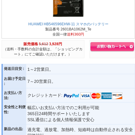
HUAWEI HB546596EHW-11 スマホのバッテリー
製品番号 2601BA1062M_Te
全国一律
送料360円
販売価格
5,612
3,928円
（送料・手数料の合計金額は、「ショッピングカ
ート」にてご確認いただけます。）
発送日目安 :
1～2営業日。
お届け予定日
7～20営業日。
:
お支払い方
クレジットカード:
法:
安全性と利便
幅広いお支払い方法でのご利用が可能
性:
365日24時間サポートいたします
SSL通信による個人情報保護で安心
新品の出品:
過充電、過放電、加熱時、短絡時は自動停止される安全