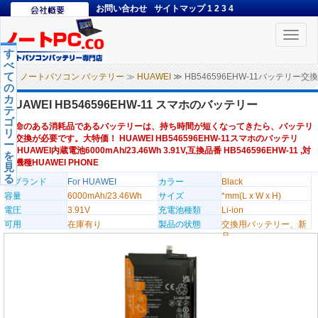
お問い合わせ
サイトマップ
1
2
3
4
Toggle
naviga
す
べ
て
ノートパソコン バッテリー
≫
HUAWEI
≫ HB546596EHW-11バッテリー交換
の
カ
HUAWEI HB546596EHW-11 スマホのバッテリー
テ
ゴ
寿命のある消耗品であるバッテリーは、持ち時間が短くなってきたら、バッテリ
リ
ー交換が必要です。大特価！ HUAWEI HB546596EHW-11スマホのバッテリ
ー
ー,HUAWEI内蔵電池6000mAh/23.46Wh 3.91V,互換品番 HB546596EHW-11 ,対
を
応機種HUAWEI PHONE
見
る
のブランド
For HUAWEI
カラー
Black
容量
6000mAh/23.46Wh
サイズ
*mm(L x W x H)
電圧
3.91V
充電池種類
Li-ion
可用
在庫有り
製品の状態
交換用バッテリー、新
品