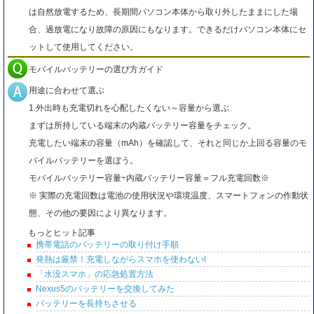
は自然放電するため、長期間パソコン本体から取り外したままにした場
合、過放電になり故障の原因にもなります。できるだけパソコン本体にセ
ットして使用してください。
モバイルバッテリーの選び方ガイド
用途に合わせて選ぶ
1.外出時も充電切れを心配したくない～容量から選ぶ
まずは所持している端末の内蔵バッテリー容量をチェック。
充電したい端末の容量（mAh）を確認して、それと同じか上回る容量のモ
バイルバッテリーを選ぼう。
モバイルバッテリー容量÷内蔵バッテリー容量＝フル充電回数※
※ 実際の充電回数は電池の使用状況や環境温度、スマートフォンの作動状
態、その他の要因により異なります。
もっとヒット記事
携帯電話のバッテリーの取り付け手順
発熱は厳禁！充電しながらスマホを使わないl
「水没スマホ」の応急処置方法
Nexus5のバッテリーを交換してみた
バッテリーを長持ちさせる