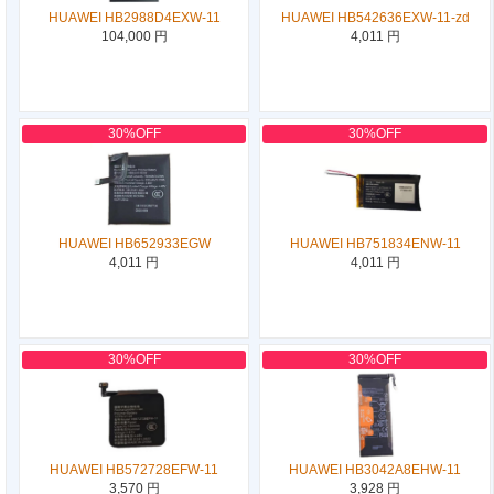
HUAWEI HB2988D4EXW-11
HUAWEI HB542636EXW-11-zd
104,000 円
4,011 円
30%OFF
30%OFF
HUAWEI HB652933EGW
HUAWEI HB751834ENW-11
4,011 円
4,011 円
30%OFF
30%OFF
HUAWEI HB572728EFW-11
HUAWEI HB3042A8EHW-11
3,570 円
3,928 円