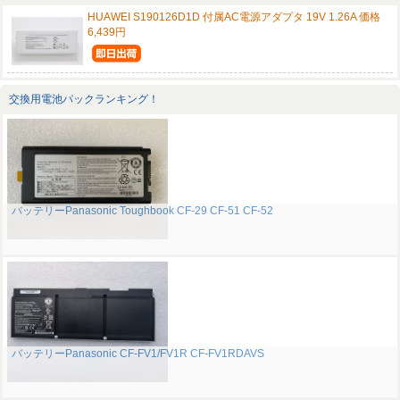
HUAWEI S190126D1D 付属AC電源アダプタ 19V 1.26A 価格
6,439円
交換用電池パックランキング！
バッテリーPanasonic Toughbook CF-29 CF-51 CF-52
バッテリーPanasonic CF-FV1/FV1R CF-FV1RDAVS