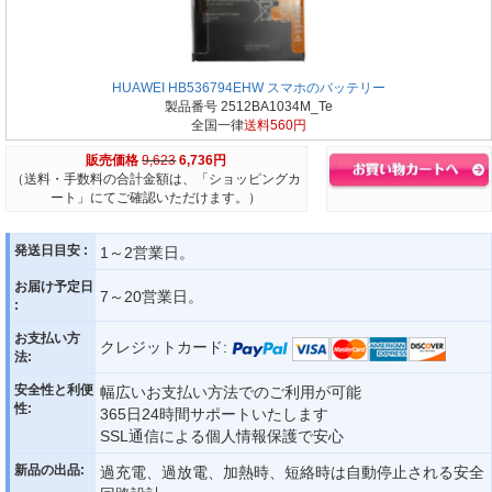
HUAWEI HB536794EHW スマホのバッテリー
製品番号 2512BA1034M_Te
全国一律
送料560円
販売価格
9,623
6,736円
（送料・手数料の合計金額は、「ショッピングカ
ート」にてご確認いただけます。）
発送日目安 :
1～2営業日。
お届け予定日
7～20営業日。
:
お支払い方
クレジットカード:
法:
安全性と利便
幅広いお支払い方法でのご利用が可能
性:
365日24時間サポートいたします
SSL通信による個人情報保護で安心
新品の出品:
過充電、過放電、加熱時、短絡時は自動停止される安全