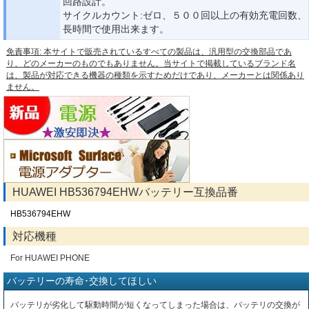
回路設計。
サイクルカウント:ゼロ、５００回以上の有効充電回数、
長時間で使用出来ます。
免責事項: 本サイトで販売されているすべての製品は、汎用型の交換部品であ
り、どのメーカーのものでもありません。当サイトで掲載しているブランド名
は、製品が対応できる機器の種類を示すためだけであり、メーカーとは関係あり
ません。
HUAWEI HB536794EHWバッテリー互換品番
HB536794EHW
対応機種
For HUAWEI PHONE
バッテリーの寿命･交換してほしい
バッテリが劣化して駆動時間が短くなってしまった場合は、バッテリの交換が