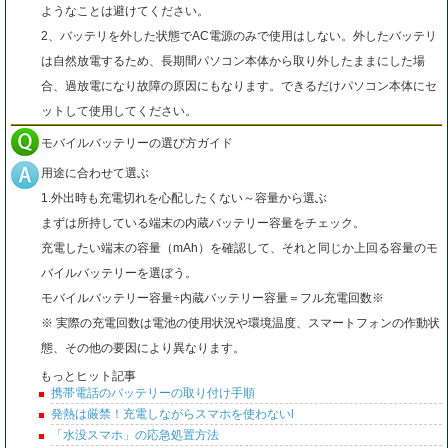
ようなことは避けてください。
2、バッテリを外した状態でAC電源のみで使用はしない。外したバッテリ
は自然放電するため、長期間パソコン本体から取り外したままにした場
合、過放電になり故障の原因にもなります。できるだけパソコン本体にセ
ットして使用してください。
モバイルバッテリーの選び方ガイド
用途に合わせて選ぶ
1.外出時も充電切れを心配したくない～容量から選ぶ
まずは所持している端末の内蔵バッテリー容量をチェック。
充電したい端末の容量（mAh）を確認して、それと同じか上回る容量のモ
バイルバッテリーを選ぼう。
モバイルバッテリー容量÷内蔵バッテリー容量＝フル充電回数※
※ 実際の充電回数は電池の使用状況や環境温度、スマートフォンの作動状
態、その他の要因により異なります。
もっとヒット記事
携帯電話のバッテリーの取り付け手順
発熱は厳禁！充電しながらスマホを使わないl
「水没スマホ」の応急処置方法