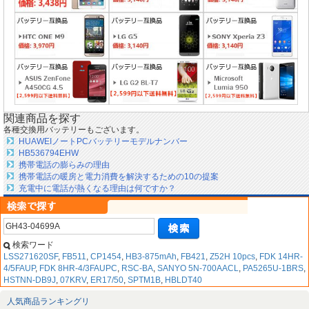
関連商品を探す
各種交換用バッテリーもございます。
HUAWEIノートPCバッテリーモデルナンバー
HB536794EHW
携帯電話の膨らみの理由
携帯電話の暖房と電力消費を解決するための10の提案
充電中に電話が熱くなる理由は何ですか？
検索ワード
LSS271620SF
,
FB511
,
CP1454
,
HB3-875mAh
,
FB421
,
Z52H 10pcs
,
FDK 14HR-
4/5FAUP
,
FDK 8HR-4/3FAUPC
,
RSC-BA
,
SANYO 5N-700AACL
,
PA5265U-1BRS
,
HSTNN-DB9J
,
07KRV
,
ER17/50
,
SPTM1B
,
HBLDT40
人気商品ランキングリ