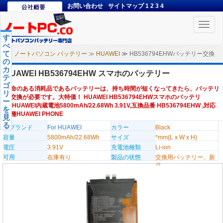
お問い合わせ
サイトマップ
1
2
3
4
Toggle
naviga
す
べ
て
ノートパソコン バッテリー
≫
HUAWEI
≫ HB536794EHWバッテリー交換
の
カ
HUAWEI HB536794EHW スマホのバッテリー
テ
ゴ
寿命のある消耗品であるバッテリーは、持ち時間が短くなってきたら、バッテリ
リ
ー交換が必要です。大特価！ HUAWEI HB536794EHWスマホのバッテリ
ー
ー,HUAWEI内蔵電池5800mAh/22.68Wh 3.91V,互換品番 HB536794EHW ,対応
を
機種HUAWEI PHONE
見
る
のブランド
For HUAWEI
カラー
Black
容量
5800mAh/22.68Wh
サイズ
*mm(L x W x H)
電圧
3.91V
充電池種類
Li-ion
可用
在庫有り
製品の状態
交換用バッテリー、新
品