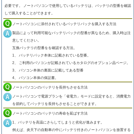
必要です。 ノートパソコンで使用しているバッテリは、バッテリの型番を確認
して購入することができます。
ノートパソコンに添付されているバッテリパックを購入する方法
製品によって利用可能なバッテリパックの型番が異なるため、購入時は注
意してください。
互換バッテリの型番をを確認する方法。
1、 バッテリパック本体に記載されている型番。
2、 ご利用のパソコンが記載されているカタログのオプション品ページ。
3、 パソコン本体の裏面に記載してある型番
4、 パソコン本体の保証書。
ノートパソコンのバッテリを長持ちさせる方法
ノートパソコンで電源プランを「省電力」モードに設定すると、消費電力
を節約してバッテリを長持ちさせることができます。
ノートパソコンのバッテリの寿命を延ばす方法
1、バッテリを高温にさらしてしまうと劣化が進みます。
例えば、炎天下の自動車の中にバッテリ付きのノートパソコンを放置する