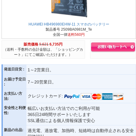
HUAWEI HB496980EHW-11 スマホのバッテリー
製品番号 2509BA0981M_Te
全国一律
送料560円
販売価格
9,621
6,735円
（送料・手数料の合計金額は、「ショッピングカ
ート」にてご確認いただけます。）
発送日目安 :
1～2営業日。
お届け予定日
7～20営業日。
:
お支払い方
クレジットカード:
法:
安全性と利便
幅広いお支払い方法でのご利用が可能
性:
365日24時間サポートいたします
SSL通信による個人情報保護で安心
新品の出品:
過充電、過放電、加熱時、短絡時は自動停止される安全