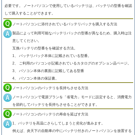
必要です。 ノートパソコンで使用しているバッテリは、バッテリの型番を確認
して購入することができます。
ノートパソコンに添付されているバッテリパックを購入する方法
製品によって利用可能なバッテリパックの型番が異なるため、購入時は注
意してください。
互換バッテリの型番をを確認する方法。
1、 バッテリパック本体に記載されている型番。
2、 ご利用のパソコンが記載されているカタログのオプション品ページ。
3、 パソコン本体の裏面に記載してある型番
4、 パソコン本体の保証書。
ノートパソコンのバッテリを長持ちさせる方法
ノートパソコンで電源プランを「省電力」モードに設定すると、消費電力
を節約してバッテリを長持ちさせることができます。
ノートパソコンのバッテリの寿命を延ばす方法
1、バッテリを高温にさらしてしまうと劣化が進みます。
例えば、炎天下の自動車の中にバッテリ付きのノートパソコンを放置する