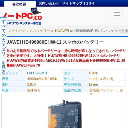
お問い合わせ
サイトマップ
1
2
3
4
Toggle
naviga
す
べ
て
ノートパソコン バッテリー
≫
HUAWEI
≫ HB496980EHW-11バッテリー交換
の
カ
HUAWEI HB496980EHW-11 スマホのバッテリー
テ
ゴ
寿命のある消耗品であるバッテリーは、持ち時間が短くなってきたら、バッテリ
リ
ー交換が必要です。大特価！ HUAWEI HB496980EHW-11スマホのバッテリ
ー
ー,HUAWEI内蔵電池4900mAh/19.16Wh 3.91V,互換品番 HB496980EHW-11 ,対
を
応機種HUAWEI Pura 70
見
る
のブランド
For HUAWEI
カラー
Black
容量
4900mAh/19.16Wh
サイズ
*mm(L x W x H)
電圧
3.91V
充電池種類
Li-ion
可用
在庫有り
製品の状態
交換用バッテリー、新
品