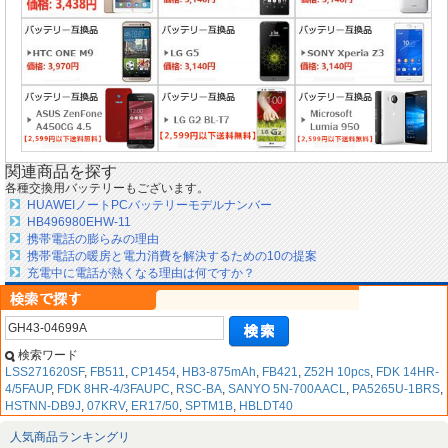
関連商品を探す
各種交換用バッテリーもございます。
HUAWEIノートPCバッテリーモデルナンバー
HB496980EHW-11
携帯電話の膨らみの理由
携帯電話の暖房と電力消費を解決するための10の提案
充電中に電話が熱くなる理由は何ですか？
検索ワード
LSS271620SF
,
FB511
,
CP1454
,
HB3-875mAh
,
FB421
,
Z52H 10pcs
,
FDK 14HR-
4/5FAUP
,
FDK 8HR-4/3FAUPC
,
RSC-BA
,
SANYO 5N-700AACL
,
PA5265U-1BRS
,
HSTNN-DB9J
,
07KRV
,
ER17/50
,
SPTM1B
,
HBLDT40
人気商品ランキングリ