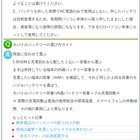
ようなことは避けてください。
2、バッテリを外した状態でAC電源のみで使用はしない。外したバッテリ
は自然放電するため、長期間パソコン本体から取り外したままにした場
合、過放電になり故障の原因にもなります。できるだけパソコン本体にセ
ットして使用してください。
モバイルバッテリーの選び方ガイド
用途に合わせて選ぶ
1.外出時も充電切れを心配したくない～容量から選ぶ
まずは所持している端末の内蔵バッテリー容量をチェック。
充電したい端末の容量（mAh）を確認して、それと同じか上回る容量のモ
バイルバッテリーを選ぼう。
モバイルバッテリー容量÷内蔵バッテリー容量＝フル充電回数※
※ 実際の充電回数は電池の使用状況や環境温度、スマートフォンの作動状
態、その他の要因により異なります。
もっとヒット記事
携帯電話のバッテリーの取り付け手順
発熱は厳禁！充電しながらスマホを使わないl
「水没スマホ」の応急処置方法