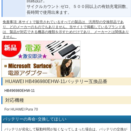
回路設計。
サイクルカウント:ゼロ、５００回以上の有効充電回数、
長時間で使用出来ます。
免責事項: 本サイトで販売されているすべての製品は、汎用型の交換部品であ
り、どのメーカーのものでもありません。当サイトで掲載しているブランド名
は、製品が対応できる機器の種類を示すためだけであり、メーカーとは関係あり
ません。
HUAWEI HB496980EHW-11バッテリー互換品番
HB496980EHW-11
対応機種
For HUAWEI Pura 70
バッテリーの寿命･交換してほしい
バッテリが劣化して駆動時間が短くなってしまった場合は、バッテリの交換が