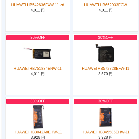
HUAWEI HB542636EXW-11-zd
HUAWEI HB652933EGW
4,011 円
4,011 円
30%OFF
30%OFF
HUAWEI HB751834ENW-11
HUAWEI HB572728EFW-11
4,011 円
3,570 円
30%OFF
30%OFF
HUAWEI HB3042A8EHW-11
HUAWEI HB345585EHW-11
3,928 円
3,928 円