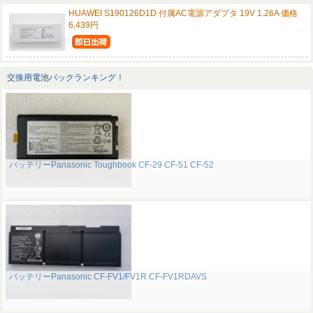
HUAWEI S190126D1D 付属AC電源アダプタ 19V 1.26A 価格
6,439円
交換用電池パックランキング！
バッテリーPanasonic Toughbook CF-29 CF-51 CF-52
バッテリーPanasonic CF-FV1/FV1R CF-FV1RDAVS