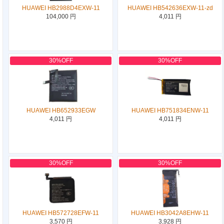
HUAWEI HB2988D4EXW-11
HUAWEI HB542636EXW-11-zd
104,000 円
4,011 円
30%OFF
30%OFF
HUAWEI HB652933EGW
HUAWEI HB751834ENW-11
4,011 円
4,011 円
30%OFF
30%OFF
HUAWEI HB572728EFW-11
HUAWEI HB3042A8EHW-11
3,570 円
3,928 円