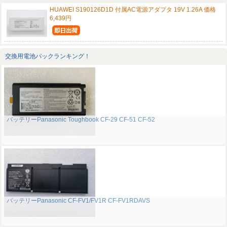
HUAWEI S190126D1D 付属AC電源アダプタ 19V 1.26A 価格
6,439円
交換用電池パックランキング！
バッテリーPanasonic Toughbook CF-29 CF-51 CF-52
バッテリーPanasonic CF-FV1/FV1R CF-FV1RDAVS