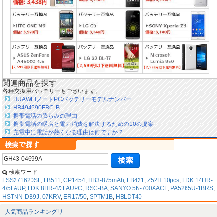
関連商品を探す
各種交換用バッテリーもございます。
HUAWEIノートPCバッテリーモデルナンバー
HB494590EBC-B
携帯電話の膨らみの理由
携帯電話の暖房と電力消費を解決するための10の提案
充電中に電話が熱くなる理由は何ですか？
検索ワード
LSS271620SF
,
FB511
,
CP1454
,
HB3-875mAh
,
FB421
,
Z52H 10pcs
,
FDK 14HR-
4/5FAUP
,
FDK 8HR-4/3FAUPC
,
RSC-BA
,
SANYO 5N-700AACL
,
PA5265U-1BRS
,
HSTNN-DB9J
,
07KRV
,
ER17/50
,
SPTM1B
,
HBLDT40
人気商品ランキングリ