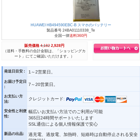
HUAWEI HB494590EBC-B スマホのバッテリー
製品番号 24BA01110338_Te
全国一律
送料360円
販売価格
4,182
2,928円
（送料・手数料の合計金額は、「ショッピングカ
ート」にてご確認いただけます。）
発送日目安 :
1～2営業日。
お届け予定日
7～20営業日。
:
お支払い方
クレジットカード:
法:
安全性と利便
幅広いお支払い方法でのご利用が可能
性:
365日24時間サポートいたします
SSL通信による個人情報保護で安心
新品の出品:
過充電、過放電、加熱時、短絡時は自動停止される安全