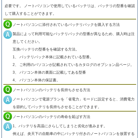
必要です。 ノートパソコンで使用しているバッテリは、バッテリの型番を確認
して購入することができます。
ノートパソコンに添付されているバッテリパックを購入する方法
製品によって利用可能なバッテリパックの型番が異なるため、購入時は注
意してください。
互換バッテリの型番をを確認する方法。
1、 バッテリパック本体に記載されている型番。
2、 ご利用のパソコンが記載されているカタログのオプション品ページ。
3、 パソコン本体の裏面に記載してある型番
4、 パソコン本体の保証書。
ノートパソコンのバッテリを長持ちさせる方法
ノートパソコンで電源プランを「省電力」モードに設定すると、消費電力
を節約してバッテリを長持ちさせることができます。
ノートパソコンのバッテリの寿命を延ばす方法
1、バッテリを高温にさらしてしまうと劣化が進みます。
例えば、炎天下の自動車の中にバッテリ付きのノートパソコンを放置する