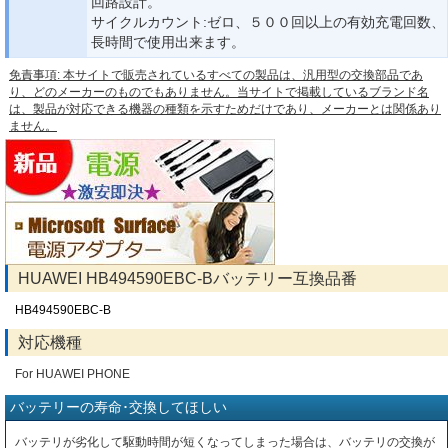
回路設計。
サイクルカウント:ゼロ、５００回以上の有効充電回数、
長時間で使用出来ます。
免責事項: 本サイトで販売されているすべての製品は、汎用型の交換部品であ
り、どのメーカーのものでもありません。当サイトで掲載しているブランド名
は、製品が対応できる機器の種類を示すためだけであり、メーカーとは関係あり
ません。
HUAWEI HB494590EBC-Bバッテリー互換品番
HB494590EBC-B
対応機種
For HUAWEI PHONE
バッテリーの寿命･交換してほしい
バッテリが劣化して駆動時間が短くなってしまった場合は、バッテリの交換が