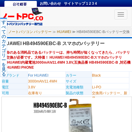
お問い合わせ
サイトマップ
1
2
3
4
Toggle
naviga
す
べ
て
ノートパソコン バッテリー
≫
HUAWEI
≫ HB494590EBC-Bバッテリー交換
の
カ
HUAWEI HB494590EBC-B スマホのバッテリー
テ
ゴ
寿命のある消耗品であるバッテリーは、持ち時間が短くなってきたら、バッテリ
リ
ー交換が必要です。大特価！ HUAWEI HB494590EBC-Bスマホのバッテリ
ー
ー,HUAWEI内蔵電池3000mAh/11.4WH 3.8V,互換品番 HB494590EBC-B ,対応機
を
種HUAWEI PHONE
見
る
のブランド
For HUAWEI
カラー
Black
容量
3000mAh/11.4WH
サイズ
電圧
3.8V
充電池種類
Li-PO
可用
在庫有り
製品の状態
交換用バッテリー、新
品