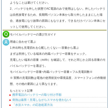
ようなことは避けてください。
2、バッテリを外した状態でAC電源のみで使用はしない。外したバッテリ
は自然放電するため、長期間パソコン本体から取り外したままにした場
合、過放電になり故障の原因にもなります。できるだけパソコン本体にセ
ットして使用してください。
モバイルバッテリーの選び方ガイド
用途に合わせて選ぶ
1.外出時も充電切れを心配したくない～容量から選ぶ
まずは所持している端末の内蔵バッテリー容量をチェック。
充電したい端末の容量（mAh）を確認して、それと同じか上回る容量のモ
バイルバッテリーを選ぼう。
モバイルバッテリー容量÷内蔵バッテリー容量＝フル充電回数※
※ 実際の充電回数は電池の使用状況や環境温度、スマートフォンの作動状
態、その他の要因により異なります。
もっとヒット記事
携帯電話のバッテリーの取り付け手順
発熱は厳禁！充電しながらスマホを使わないl
「水没スマホ」の応急処置方法