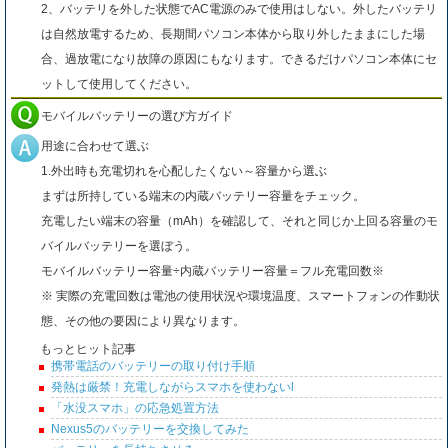
2、バッテリを外した状態でAC電源のみで使用はしない。外したバッテリ
は自然放電するため、長期間パソコン本体から取り外したままにした場
合、過放電になり故障の原因にもなります。できるだけパソコン本体にセ
ットして使用してください。
モバイルバッテリーの選び方ガイド
用途に合わせて選ぶ
1.外出時も充電切れを心配したくない～容量から選ぶ
まずは所持している端末の内蔵バッテリー容量をチェック。
充電したい端末の容量（mAh）を確認して、それと同じか上回る容量のモ
バイルバッテリーを選ぼう。
モバイルバッテリー容量÷内蔵バッテリー容量＝フル充電回数※
※ 実際の充電回数は電池の使用状況や環境温度、スマートフォンの作動状
態、その他の要因により異なります。
もっとヒット記事
携帯電話のバッテリーの取り付け手順
発熱は厳禁！充電しながらスマホを使わないl
「水没スマホ」の応急処置方法
Nexus5のバッテリーを交換してみた