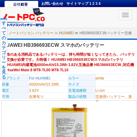
お問い合わせ
サイトマップ
1
2
3
4
Toggle
naviga
す
べ
て
ノートパソコン バッテリー
≫
HUAWEI
≫ HB396693ECWバッテリー交換
の
カ
HUAWEI HB396693ECW スマホのバッテリー
テ
ゴ
寿命のある消耗品であるバッテリーは、持ち時間が短くなってきたら、バッテリ
リ
ー交換が必要です。大特価！ HUAWEI HB396693ECWスマホのバッテリ
ー
ー,HUAWEI内蔵電池4000mAh/15.3Wh 3.82V,互換品番 HB396693ECW ,対応機
を
種HuaWei Mate 8 MT8-TL00 MT8-TL10
見
る
のブランド
For HUAWEI
カラー
white
容量
4000mAh/15.3Wh
サイズ
電圧
3.82V
充電池種類
Li-ion
可用
在庫有り
製品の状態
交換用バッテリー、新
品