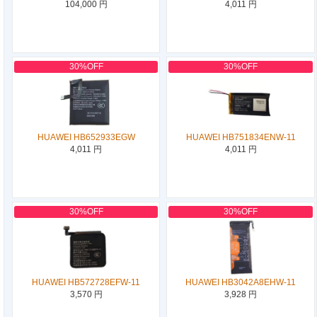
104,000 円
4,011 円
30%OFF
30%OFF
HUAWEI HB652933EGW
HUAWEI HB751834ENW-11
4,011 円
4,011 円
30%OFF
30%OFF
HUAWEI HB572728EFW-11
HUAWEI HB3042A8EHW-11
3,570 円
3,928 円