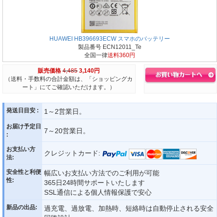
HUAWEI HB396693ECW スマホのバッテリー
製品番号 ECN12011_Te
全国一律
送料360円
販売価格
4,485
3,140円
（送料・手数料の合計金額は、「ショッピングカ
ート」にてご確認いただけます。）
発送日目安 :
1～2営業日。
お届け予定日
7～20営業日。
:
お支払い方
クレジットカード:
法:
安全性と利便
幅広いお支払い方法でのご利用が可能
性:
365日24時間サポートいたします
SSL通信による個人情報保護で安心
新品の出品:
過充電、過放電、加熱時、短絡時は自動停止される安全