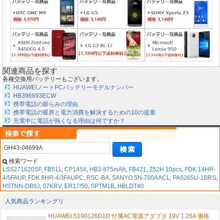
関連商品を探す
各種交換用バッテリーもございます。
HUAWEIノートPCバッテリーモデルナンバー
HB396693ECW
携帯電話の膨らみの理由
携帯電話の暖房と電力消費を解決するための10の提案
充電中に電話が熱くなる理由は何ですか？
検索ワード
LSS271620SF
,
FB511
,
CP1454
,
HB3-875mAh
,
FB421
,
Z52H 10pcs
,
FDK 14HR-
4/5FAUP
,
FDK 8HR-4/3FAUPC
,
RSC-BA
,
SANYO 5N-700AACL
,
PA5265U-1BRS
,
HSTNN-DB9J
,
07KRV
,
ER17/50
,
SPTM1B
,
HBLDT40
人気商品ランキングリ
HUAWEI S190126D1D 付属AC電源アダプタ 19V 1.26A 価格