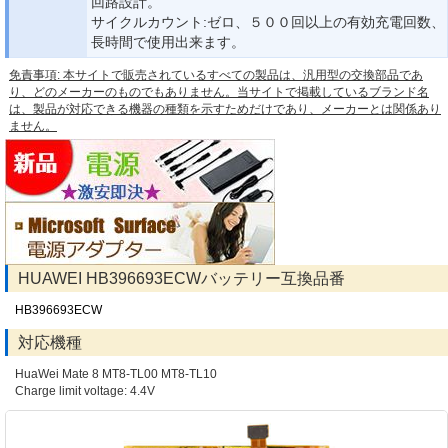
回路設計。
サイクルカウント:ゼロ、５００回以上の有効充電回数、
長時間で使用出来ます。
免責事項: 本サイトで販売されているすべての製品は、汎用型の交換部品であ
り、どのメーカーのものでもありません。当サイトで掲載しているブランド名
は、製品が対応できる機器の種類を示すためだけであり、メーカーとは関係あり
ません。
HUAWEI HB396693ECWバッテリー互換品番
HB396693ECW
対応機種
HuaWei Mate 8 MT8-TL00 MT8-TL10
Charge limit voltage: 4.4V