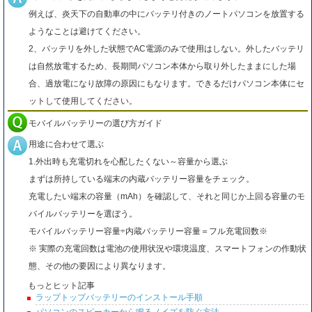
例えば、炎天下の自動車の中にバッテリ付きのノートパソコンを放置する
ようなことは避けてください。
2、バッテリを外した状態でAC電源のみで使用はしない。外したバッテリ
は自然放電するため、長期間パソコン本体から取り外したままにした場
合、過放電になり故障の原因にもなります。できるだけパソコン本体にセ
ットして使用してください。
モバイルバッテリーの選び方ガイド
用途に合わせて選ぶ
1.外出時も充電切れを心配したくない～容量から選ぶ
まずは所持している端末の内蔵バッテリー容量をチェック。
充電したい端末の容量（mAh）を確認して、それと同じか上回る容量のモ
バイルバッテリーを選ぼう。
モバイルバッテリー容量÷内蔵バッテリー容量＝フル充電回数※
※ 実際の充電回数は電池の使用状況や環境温度、スマートフォンの作動状
態、その他の要因により異なります。
もっとヒット記事
ラップトップバッテリーのインストール手順