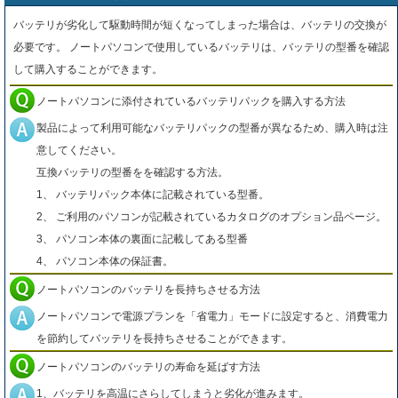
バッテリが劣化して駆動時間が短くなってしまった場合は、バッテリの交換が
必要です。 ノートパソコンで使用しているバッテリは、バッテリの型番を確認
して購入することができます。
ノートパソコンに添付されているバッテリパックを購入する方法
製品によって利用可能なバッテリパックの型番が異なるため、購入時は注
意してください。
互換バッテリの型番をを確認する方法。
1、 バッテリパック本体に記載されている型番。
2、 ご利用のパソコンが記載されているカタログのオプション品ページ。
3、 パソコン本体の裏面に記載してある型番
4、 パソコン本体の保証書。
ノートパソコンのバッテリを長持ちさせる方法
ノートパソコンで電源プランを「省電力」モードに設定すると、消費電力
を節約してバッテリを長持ちさせることができます。
ノートパソコンのバッテリの寿命を延ばす方法
1、バッテリを高温にさらしてしまうと劣化が進みます。