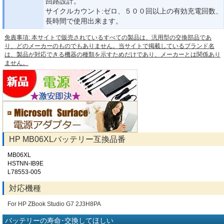
回路設計。
サイクルカウント:ゼロ、５００回以上の有効充電回数、
長時間で使用出来ます。
免責事項: 本サイトで販売されているすべての製品は、汎用型の交換部品であ
り、どのメーカーのものでもありません。当サイトで掲載しているブランド名
は、製品が対応できる機器の種類を示すためだけであり、メーカーとは関係あり
ません。
HP MB06XLバッテリー互換品番
MB06XL
HSTNN-IB9E
L78553-005
対応機種
For HP ZBook Studio G7 2J3H8PA
バッテリーの寿命･交換してほしい