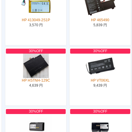
HP 413049-2S1P
HP 465490
3,570 円
5,839 円
30%OFF
30%OFF
HP HSTNH-129C
HP VT06XL
4,639 円
9,439 円
30%OFF
30%OFF