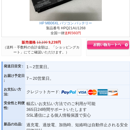
HP MB06XL パソコン バッテリー
製品番号 HPQ21AU1268
全国一律
送料560円
販売価格
13,199
9,239円
（送料・手数料の合計金額は、「ショッピングカ
ート」にてご確認いただけます。）
発送日目安 :
1～2営業日。
お届け予定日
7～20営業日。
:
お支払い方
クレジットカード:
法:
安全性と利便
幅広いお支払い方法でのご利用が可能
性:
365日24時間サポートいたします
SSL通信による個人情報保護で安心
新品の出品:
過充電、過放電、加熱時、短絡時は自動停止される安全