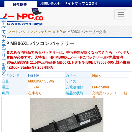
お問い合わせ
サイトマップ
1
2
3
4
Toggle
naviga
す
べ
て
ノートパソコン バッテリー
≫
HP
≫ MB06XLバッテリー交換
の
カ
HP MB06XL パソコン バッテリー
テ
ゴ
寿命のある消耗品であるバッテリーは、持ち時間が短くなってきたら、バッテリ
リ
ー交換が必要です。大特価！ HP MB06XLノートPCバッテリー,HP内蔵電池
ー
6880mAh/83Wh 11.58V,互換品番 MB06XL HSTNN-IB9E L78553-005 ,対応機種
を
HP ZBook Studio G7 2J3H8PA
見
る
のブランド
For HP
カラー
black
容量
6880mAh/83Wh
サイズ
電圧
11.58V
充電池種類
Li-Polymer
可用
在庫有り
製品の状態
交換用バッテリー、新
品