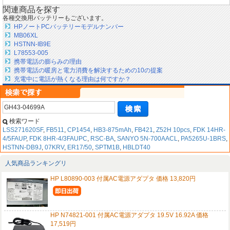
関連商品を探す
各種交換用バッテリーもございます。
HPノートPCバッテリーモデルナンバー
MB06XL
HSTNN-IB9E
L78553-005
携帯電話の膨らみの理由
携帯電話の暖房と電力消費を解決するための10の提案
充電中に電話が熱くなる理由は何ですか？
検索ワード
LSS271620SF
,
FB511
,
CP1454
,
HB3-875mAh
,
FB421
,
Z52H 10pcs
,
FDK 14HR-
4/5FAUP
,
FDK 8HR-4/3FAUPC
,
RSC-BA
,
SANYO 5N-700AACL
,
PA5265U-1BRS
,
HSTNN-DB9J
,
07KRV
,
ER17/50
,
SPTM1B
,
HBLDT40
人気商品ランキングリ
HP L80890-003 付属AC電源アダプタ 価格 13,820円
HP N74821-001 付属AC電源アダプタ 19.5V 16.92A 価格
17,519円