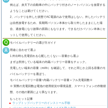
例えば、炎天下の自動車の中にバッテリ付きのノートパソコンを放置する
ようなことは避けてください。
2、バッテリを外した状態でAC電源のみで使用はしない。外したバッテリ
は自然放電するため、長期間パソコン本体から取り外したままにした場
合、過放電になり故障の原因にもなります。できるだけパソコン本体にセ
ットして使用してください。
モバイルバッテリーの選び方ガイド
用途に合わせて選ぶ
1.外出時も充電切れを心配したくない～容量から選ぶ
まずは所持している端末の内蔵バッテリー容量をチェック。
充電したい端末の容量（mAh）を確認して、それと同じか上回る容量のモ
バイルバッテリーを選ぼう。
モバイルバッテリー容量÷内蔵バッテリー容量＝フル充電回数※
※ 実際の充電回数は電池の使用状況や環境温度、スマートフォンの作動状
態、その他の要因により異なります。
もっとヒット記事
ラップトップバッテリーのインストール手順