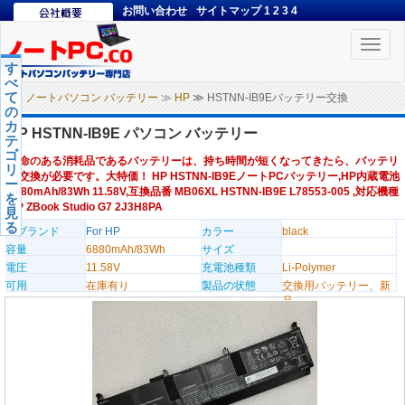
お問い合わせ
サイトマップ
1
2
3
4
Toggle
naviga
す
べ
て
ノートパソコン バッテリー
≫
HP
≫ HSTNN-IB9Eバッテリー交換
の
カ
HP HSTNN-IB9E パソコン バッテリー
テ
ゴ
寿命のある消耗品であるバッテリーは、持ち時間が短くなってきたら、バッテリ
リ
ー交換が必要です。大特価！ HP HSTNN-IB9EノートPCバッテリー,HP内蔵電池
ー
6880mAh/83Wh 11.58V,互換品番 MB06XL HSTNN-IB9E L78553-005 ,対応機種
を
HP ZBook Studio G7 2J3H8PA
見
る
のブランド
For HP
カラー
black
容量
6880mAh/83Wh
サイズ
電圧
11.58V
充電池種類
Li-Polymer
可用
在庫有り
製品の状態
交換用バッテリー、新
品