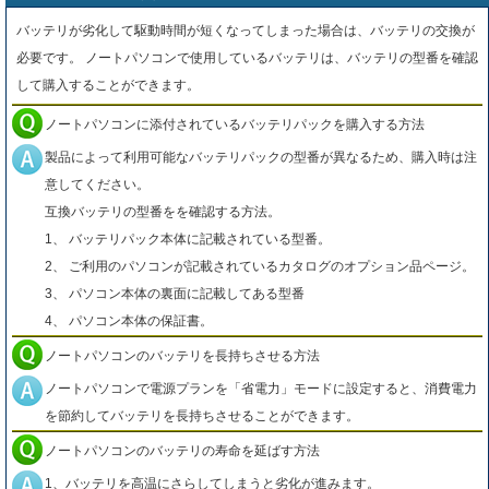
バッテリが劣化して駆動時間が短くなってしまった場合は、バッテリの交換が
必要です。 ノートパソコンで使用しているバッテリは、バッテリの型番を確認
して購入することができます。
ノートパソコンに添付されているバッテリパックを購入する方法
製品によって利用可能なバッテリパックの型番が異なるため、購入時は注
意してください。
互換バッテリの型番をを確認する方法。
1、 バッテリパック本体に記載されている型番。
2、 ご利用のパソコンが記載されているカタログのオプション品ページ。
3、 パソコン本体の裏面に記載してある型番
4、 パソコン本体の保証書。
ノートパソコンのバッテリを長持ちさせる方法
ノートパソコンで電源プランを「省電力」モードに設定すると、消費電力
を節約してバッテリを長持ちさせることができます。
ノートパソコンのバッテリの寿命を延ばす方法
1、バッテリを高温にさらしてしまうと劣化が進みます。