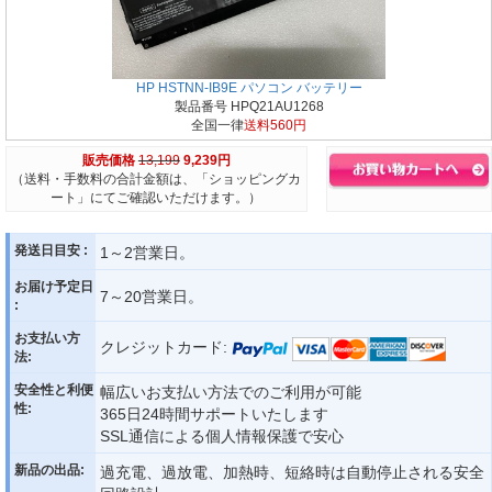
HP HSTNN-IB9E パソコン バッテリー
製品番号 HPQ21AU1268
全国一律
送料560円
販売価格
13,199
9,239円
（送料・手数料の合計金額は、「ショッピングカ
ート」にてご確認いただけます。）
発送日目安 :
1～2営業日。
お届け予定日
7～20営業日。
:
お支払い方
クレジットカード:
法:
安全性と利便
幅広いお支払い方法でのご利用が可能
性:
365日24時間サポートいたします
SSL通信による個人情報保護で安心
新品の出品:
過充電、過放電、加熱時、短絡時は自動停止される安全