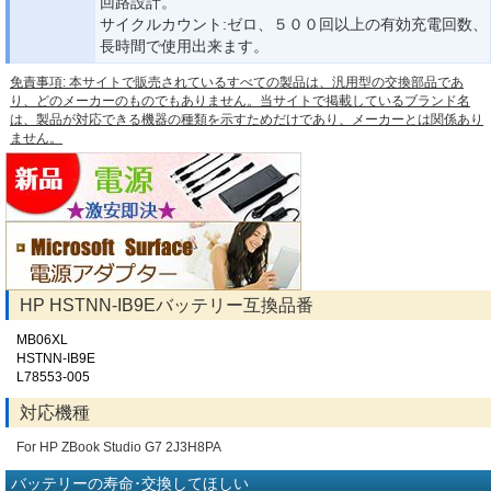
回路設計。
サイクルカウント:ゼロ、５００回以上の有効充電回数、
長時間で使用出来ます。
免責事項: 本サイトで販売されているすべての製品は、汎用型の交換部品であ
り、どのメーカーのものでもありません。当サイトで掲載しているブランド名
は、製品が対応できる機器の種類を示すためだけであり、メーカーとは関係あり
ません。
HP HSTNN-IB9Eバッテリー互換品番
MB06XL
HSTNN-IB9E
L78553-005
対応機種
For HP ZBook Studio G7 2J3H8PA
バッテリーの寿命･交換してほしい