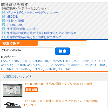
関連商品を探す
各種交換用バッテリーもございます。
HPノートPCバッテリーモデルナンバー
MB06XL
HSTNN-IB9E
L78553-005
携帯電話の膨らみの理由
携帯電話の暖房と電力消費を解決するための10の提案
充電中に電話が熱くなる理由は何ですか？
検索ワード
LSS271620SF
,
FB511
,
CP1454
,
HB3-875mAh
,
FB421
,
Z52H 10pcs
,
FDK 14HR-
4/5FAUP
,
FDK 8HR-4/3FAUPC
,
RSC-BA
,
SANYO 5N-700AACL
,
PA5265U-1BRS
,
HSTNN-DB9J
,
07KRV
,
ER17/50
,
SPTM1B
,
HBLDT40
人気商品ランキングリ
HP L80890-003 付属AC電源アダプタ 価格 13,820円
HP N74821-001 付属AC電源アダプタ 19.5V 16.92A 価格
17,519円