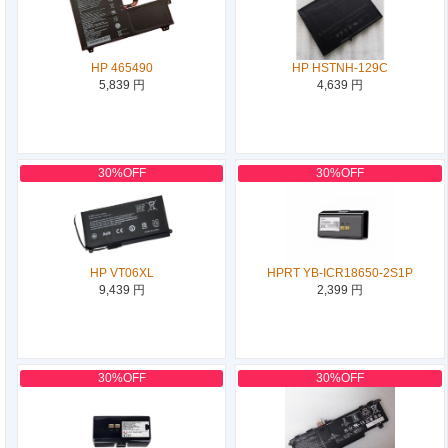
HP 465490
HP HSTNH-129C
5,839 円
4,639 円
30%OFF
30%OFF
HP VT06XL
HPRT YB-ICR18650-2S1P
9,439 円
2,399 円
30%OFF
30%OFF