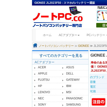
GIONEE JL2023F50 - スマホのバッテリー通販
(current)
ホーム
ACアダプター
PCバッテリー
ノートパソコン バッテリー
≫
GIONEE
≫ JL2023
GIONEE
すべてのカテゴリーを見る
ACアダプター
寿命のある
価！ GIONE
ACER
ASUS
JL2023F50
APPLE
DELL
のブランド
FUJITSU
GATEWAY
容量
HP
IBM
電圧
可用
LENOVO
MSI
NEC
PANASONIC
SONY
SAMSUNG