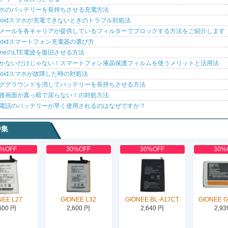
ホのバッテリーを長持ちさせる充電方法
droidスマホが充電できないときのトラブル対処法
メールを各キャリアが提供しているフィルターでブロックする方法をご紹介します
droidスマートフォン充電器の選び方
honeのLTE電波を復旧させる方法
かないだけじゃない！スマートフォン液晶保護フィルムを使うメリットと活用法
droidスマホが故障した時の対処法
ググラウンドを消してバッテリーを長持ちさせる方法
後画面が真っ暗で戻らない！の対処方法
電話のバッテリーが早く使用されるのはなぜですか？
特集
0%OFF
30%OFF
30%OFF
30%
NEE L27
GIONEE L32
GIONEE BL-A17CT
GIONEE 
600 円
2,600 円
2,640 円
2,93