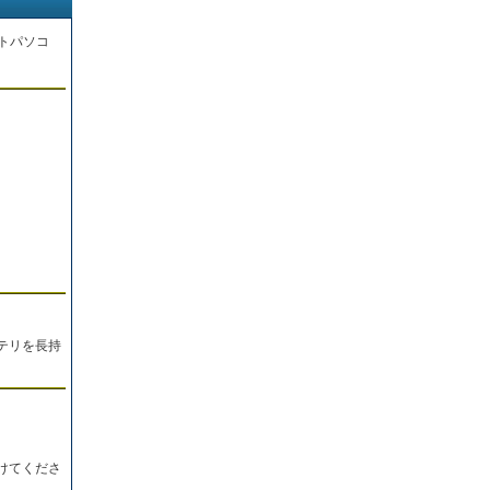
トパソコ
。
テリを長持
けてくださ