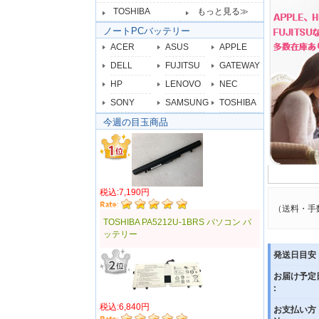
TOSHIBA
もっと見る≫
ノートPCバッテリー
ACER
ASUS
APPLE
DELL
FUJITSU
GATEWAY
HP
LENOVO
NEC
SONY
SAMSUNG
TOSHIBA
今週の目玉商品
税込:7,190円
（送料・手
TOSHIBA PA5212U-1BRS パソコン バ
ッテリー
発送日目安 
お届け予定
:
税込:6,840円
お支払い方