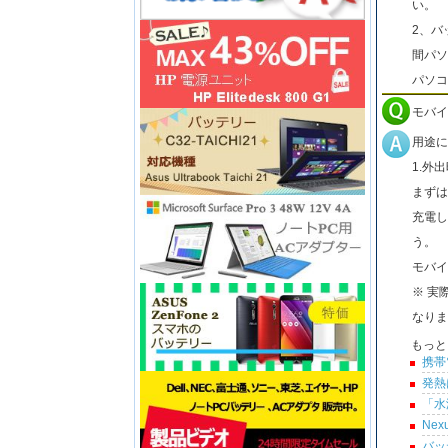
い。
2、バ
間パソ
パソコ
モバイ
用途に
1.外
まずは
充電し
う。
モバイ
※ 実
なりま
もっと
携帯
発熱
「水
Ne
バッ