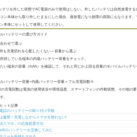
ッテリを外した状態でAC電源のみで使用はしない。外したバッテリは自然放電する
コン本体から取り外したままにした場合、過放電になり故障の原因にもなります。
ン本体にセットして使用してください。
ルバッテリーの選び方ガイド
合わせて選ぶ
出時も充電切れを心配したくない～容量から選ぶ
所持している端末の内蔵バッテリー容量をチェック。
たい端末の容量（mAh）を確認して、それと同じか上回る容量のモバイルバッテリ
ルバッテリー容量÷内蔵バッテリー容量＝フル充電回数※
際の充電回数は電池の使用状況や環境温度、スマートフォンの作動状態、その他の要
す。
ヒット記事
電話のバッテリーの取り付け手順
は厳禁！充電しながらスマホを使わないl
没スマホ」の応急処置方法
xus5のバッテリーを交換してみた
テリーを長持ちさせる