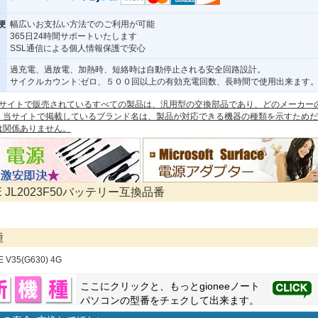
便
幅広いお支払い方法でのご利用が可能
365日24時間サポートいたします
SSL通信による個人情報保護で安心
過充電、過放電、加熱時、短絡時は自動停止される安全回路設計。
サイクルカウント:ゼロ、５００回以上の有効充電回数、長時間で使用出来ます
 本サイトで販売されているすべての製品は、汎用型の交換部品であり、どのメーカー
。当サイトで掲載しているブランド名は、製品が対応できる機器の種類を示すためだ
は関係ありません。
E JL2023F50バッテリー互換品番
種
E V35(G630) 4G
ここにクリックと、もっと
gionee
ノート
パソコンの型番をチェクして出来ます。