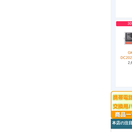
3
G
DC202
2,
本店の注