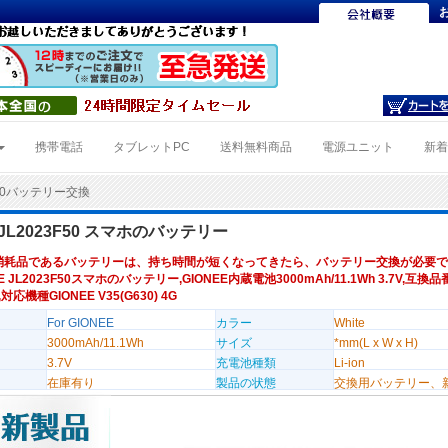
携帯電話
タブレットPC
送料無料商品
電源ユニット
新
F50バッテリー交換
 JL2023F50 スマホのバッテリー
消耗品であるバッテリーは、持ち時間が短くなってきたら、バッテリー交換が必要で
E JL2023F50スマホのバッテリー,GIONEE内蔵電池3000mAh/11.1Wh 3.7V,互換品
 ,対応機種GIONEE V35(G630) 4G
For GIONEE
カラー
White
3000mAh/11.1Wh
サイズ
*mm(L x W x H)
3.7V
充電池種類
Li-ion
在庫有り
製品の状態
交換用バッテリー、