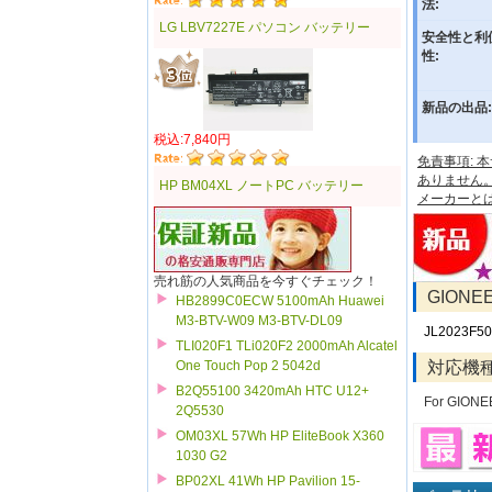
法:
LG LBV7227E パソコン バッテリー
安全性と利
性:
新品の出品:
税込:7,840円
免責事項:
ありません
HP BM04XL ノートPC バッテリー
メーカーと
売れ筋の人気商品を今すぐチェック！
GIONE
HB2899C0ECW 5100mAh Huawei
M3-BTV-W09 M3-BTV-DL09
JL2023F50
TLI020F1 TLi020F2 2000mAh Alcatel
対応機
One Touch Pop 2 5042d
B2Q55100 3420mAh HTC U12+
For GIONE
2Q5530
OM03XL 57Wh HP EliteBook X360
1030 G2
BP02XL 41Wh HP Pavilion 15-