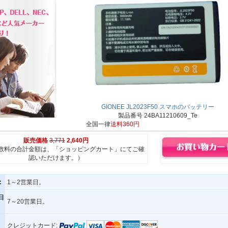
GIONEE JL2023F50 スマホのバッテリー
製品番号 24BA11210609_Te
全国一律
送料360円
販売価格
3,771
2,640円
数料の合計金額は、「ショッピングカート」にてご確
認いただけます。）
:
1～2営業日。
日
7～20営業日。
クレジットカード: