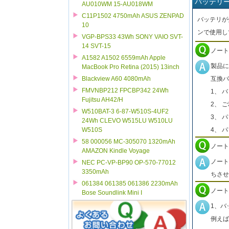
バッテリ
AU010WM 15-AU018WM
C11P1502 4750mAh ASUS ZENPAD
バッテリが
10
ンで使用し
VGP-BPS33 43Wh SONY VAIO SVT-
14 SVT-15
ノート
A1582 A1502 6559mAh Apple
製品に
MacBook Pro Retina (2015) 13inch
互換バ
Blackview A60 4080mAh
FMVNBP212 FPCBP342 24Wh
1、 
Fujitsu AH42/H
2、 
W510BAT-3 6-87-W510S-4UF2
3、 
24Wh CLEVO W515LU W510LU
4、 
W510S
58 000056 MC-305070 1320mAh
ノート
AMAZON Kindle Voyage
ノート
NEC PC-VP-BP90 OP-570-77012
3350mAh
ちさせ
061384 061385 061386 2230mAh
ノート
Bose Soundlink Mini I
1、バ
例えば