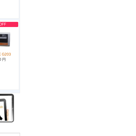
OFF
E G203
0 円