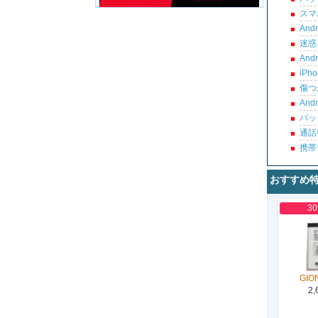
スマ
An
迷惑
An
iP
傷つ
An
バッ
通話
携帯
おすすめ
3
GIO
2,