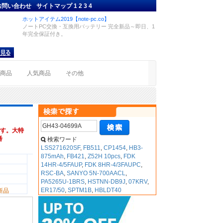
お問い合わせ
サイトマップ
1
2
3
4
ホットアイテム2019【note-pc.co】
ノートPC交換・互換用バッテリー 完全新品～即日、1
年完全保証付き。
着商品
人気商品
その他
す。大特
番
検索ワード
LSS271620SF
,
FB511
,
CP1454
,
HB3-
875mAh
,
FB421
,
Z52H 10pcs
,
FDK
14HR-4/5FAUP
,
FDK 8HR-4/3FAUPC
,
RSC-BA
,
SANYO 5N-700AACL
,
PA5265U-1BRS
,
HSTNN-DB9J
,
07KRV
,
ER17/50
,
SPTM1B
,
HBLDT40
新品