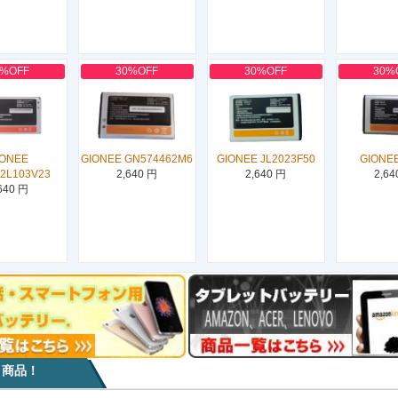
0%OFF
30%OFF
30%OFF
30%
IONEE
GIONEE GN574462M6
GIONEE JL2023F50
GIONE
2L103V23
2,640 円
2,640 円
2,64
640 円
目商品！