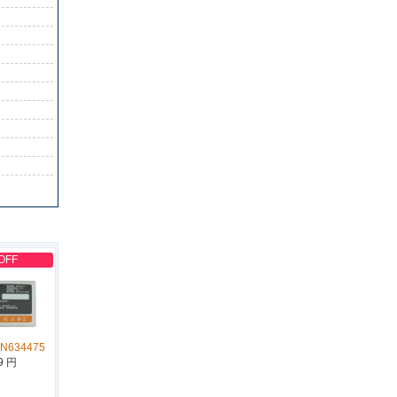
OFF
GN634475
9 円