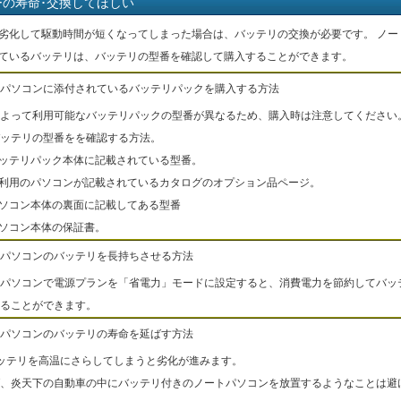
ーの寿命･交換してほしい
劣化して駆動時間が短くなってしまった場合は、バッテリの交換が必要です。 ノー
ているバッテリは、バッテリの型番を確認して購入することができます。
パソコンに添付されているバッテリパックを購入する方法
よって利用可能なバッテリパックの型番が異なるため、購入時は注意してください
ッテリの型番をを確認する方法。
バッテリパック本体に記載されている型番。
ご利用のパソコンが記載されているカタログのオプション品ページ。
パソコン本体の裏面に記載してある型番
パソコン本体の保証書。
パソコンのバッテリを長持ちさせる方法
パソコンで電源プランを「省電力」モードに設定すると、消費電力を節約してバッ
ることができます。
パソコンのバッテリの寿命を延ばす方法
ッテリを高温にさらしてしまうと劣化が進みます。
、炎天下の自動車の中にバッテリ付きのノートパソコンを放置するようなことは避