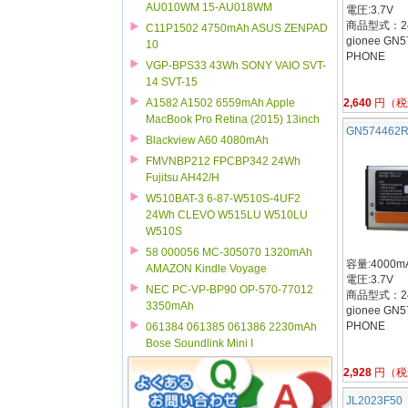
AU010WM 15-AU018WM
電圧:3.7V
商品型式：24B
C11P1502 4750mAh ASUS ZENPAD
gionee GN
10
PHONE
VGP-BPS33 43Wh SONY VAIO SVT-
14 SVT-15
2,640
円（税
A1582 A1502 6559mAh Apple
MacBook Pro Retina (2015) 13inch
GN574462
Blackview A60 4080mAh
FMVNBP212 FPCBP342 24Wh
Fujitsu AH42/H
W510BAT-3 6-87-W510S-4UF2
24Wh CLEVO W515LU W510LU
W510S
58 000056 MC-305070 1320mAh
容量:4000mA
AMAZON Kindle Voyage
電圧:3.7V
NEC PC-VP-BP90 OP-570-77012
商品型式：24B
3350mAh
gionee GN
PHONE
061384 061385 061386 2230mAh
Bose Soundlink Mini I
2,928
円（税
JL2023F50