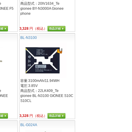
e
商品型式：20IV1634_Te
ONEE F5
gionee BY-N3000A Gionee
phone
3,328
円（税込）
BL-N3100
容量:3100mAh/11.94WH
電圧:3.85V
e
商品型式：22LK409_Te
IONEE
gionee BL-N3100 GIONEE S10C
S10CL
3,328
円（税込）
BL-G024A