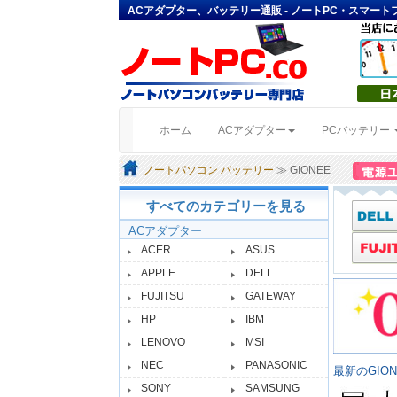
ACアダプター、バッテリー通販 - ノートPC・スマー
(current)
ホーム
ACアダプター
PCバッテリー
ノートパソコン バッテリー
≫ GIONEE
すべてのカテゴリーを見る
ACアダプター
ACER
ASUS
APPLE
DELL
FUJITSU
GATEWAY
HP
IBM
LENOVO
MSI
NEC
PANASONIC
最新のGIO
SONY
SAMSUNG