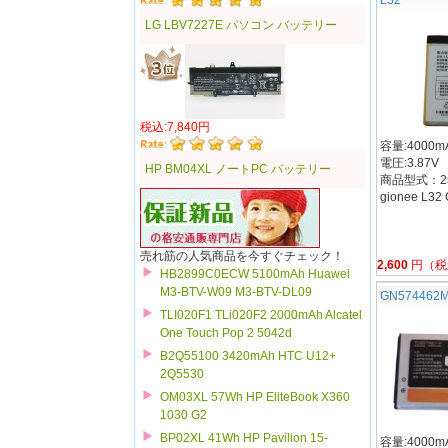
LG LBV7227E パソコン バッテリー
税込:7,840円
容量:4000mA
電圧:3.87V
HP BM04XL ノートPC バッテリー
商品型式：25
gionee L3
売れ筋の人気商品を今すぐチェック！
2,600
円（税
HB2899C0ECW 5100mAh Huawei
M3-BTV-W09 M3-BTV-DL09
GN574462
TLI020F1 TLi020F2 2000mAh Alcatel
One Touch Pop 2 5042d
B2Q55100 3420mAh HTC U12+
2Q5530
OM03XL 57Wh HP EliteBook X360
1030 G2
BP02XL 41Wh HP Pavilion 15-
容量:4000mA