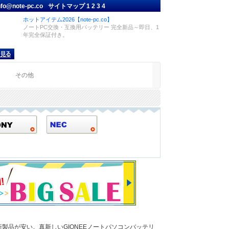
nfo@note-pc.co
サイトマップ
1
2
3
4
ホットアイテム2026【note-pc.co】
ノートPC交換・互換用バッテリー 完全新品～即日、1
年完全保証付き。
品
その他
新製品が安い。真新しいGIONEEノートパソコンバッテリ