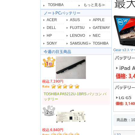
TOSHIBA
もっと見る≫
ノートPCバッテリー
ACER
ASUS
APPLE
DELL
FUJITSU
GATEWAY
HP
LENOVO
NEC
SONY
SAMSUNG
TOSHIBA
Gear s
今週の目玉商品
税込:7,190円
TOSHIBA PA5212U-1BRS パソコン バ
ッテリー
商品数：10
税込:6,840円
L32