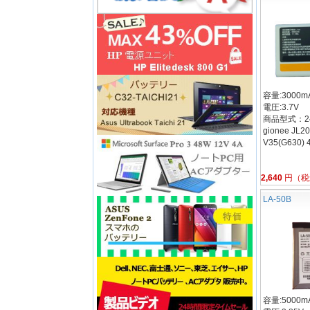
容量:3000mA
電圧:3.7V
商品型式：24B
gionee JL2
V35(G630) 
2,640
円（税
LA-50B
容量:5000mA