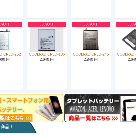
0%OFF
30%OFF
30%OFF
30%
D CPLD-252
COOLPAD CPLD-185
COOLPAD CPLD-245
COOLPAD 
600 円
2,640 円
2,840 円
2,64
目商品！