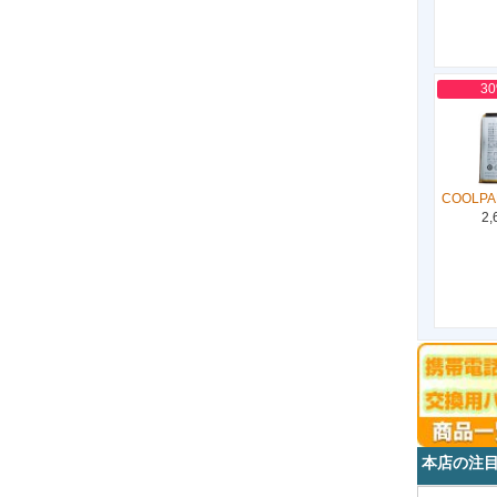
3
COOLPA
2,
本店の注