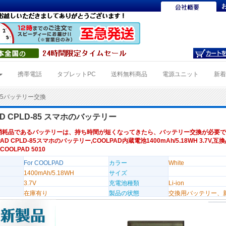
携帯電話
タブレットPC
送料無料商品
電源ユニット
新
-85バッテリー交換
AD CPLD-85 スマホのバッテリー
消耗品であるバッテリーは、持ち時間が短くなってきたら、バッテリー交換が必要で
AD CPLD-85スマホのバッテリー,COOLPAD内蔵電池1400mAh/5.18WH 3.7V,互換
COOLPAD 5010
For COOLPAD
カラー
White
1400mAh/5.18WH
サイズ
3.7V
充電池種類
Li-ion
在庫有り
製品の状態
交換用バッテリー、