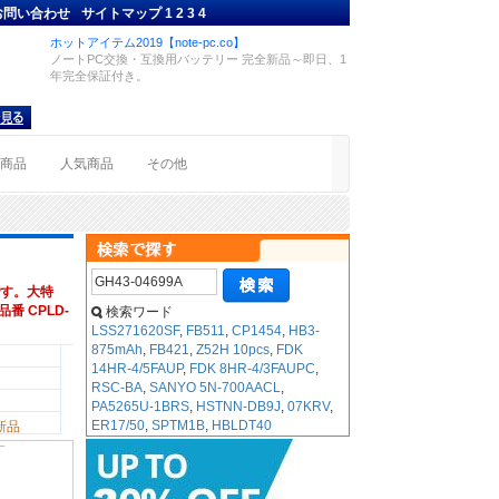
お問い合わせ
サイトマップ
1
2
3
4
ホットアイテム2019【note-pc.co】
ノートPC交換・互換用バッテリー 完全新品～即日、1
年完全保証付き。
着商品
人気商品
その他
す。大特
品番 CPLD-
検索ワード
LSS271620SF
,
FB511
,
CP1454
,
HB3-
875mAh
,
FB421
,
Z52H 10pcs
,
FDK
14HR-4/5FAUP
,
FDK 8HR-4/3FAUPC
,
RSC-BA
,
SANYO 5N-700AACL
,
PA5265U-1BRS
,
HSTNN-DB9J
,
07KRV
,
ER17/50
,
SPTM1B
,
HBLDT40
新品