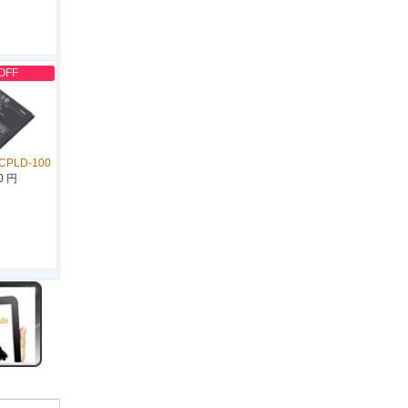
OFF
CPLD-100
0 円