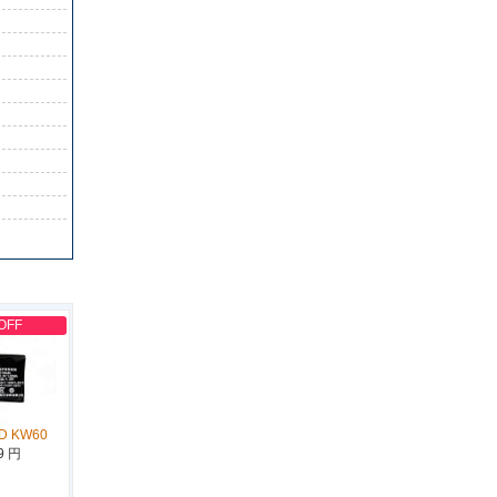
OFF
D KW60
9 円