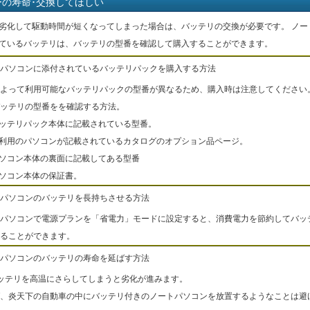
ーの寿命･交換してほしい
劣化して駆動時間が短くなってしまった場合は、バッテリの交換が必要です。 ノー
ているバッテリは、バッテリの型番を確認して購入することができます。
パソコンに添付されているバッテリパックを購入する方法
よって利用可能なバッテリパックの型番が異なるため、購入時は注意してください
ッテリの型番をを確認する方法。
バッテリパック本体に記載されている型番。
ご利用のパソコンが記載されているカタログのオプション品ページ。
パソコン本体の裏面に記載してある型番
パソコン本体の保証書。
パソコンのバッテリを長持ちさせる方法
パソコンで電源プランを「省電力」モードに設定すると、消費電力を節約してバッ
ることができます。
パソコンのバッテリの寿命を延ばす方法
ッテリを高温にさらしてしまうと劣化が進みます。
、炎天下の自動車の中にバッテリ付きのノートパソコンを放置するようなことは避