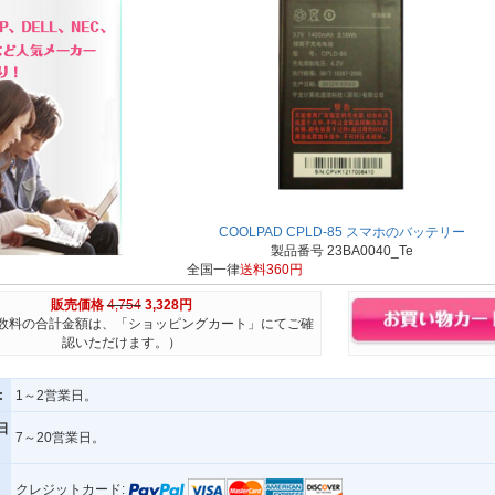
COOLPAD CPLD-85 スマホのバッテリー
製品番号 23BA0040_Te
全国一律
送料360円
販売価格
4,754
3,328円
数料の合計金額は、「ショッピングカート」にてご確
認いただけます。）
:
1～2営業日。
日
7～20営業日。
クレジットカード: