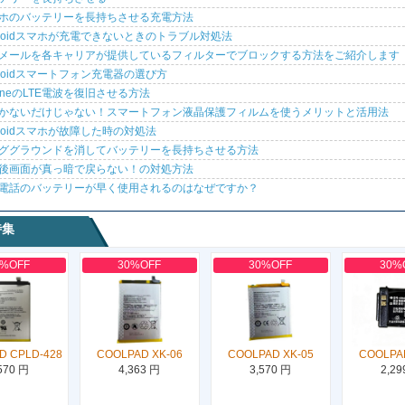
ホのバッテリーを長持ちさせる充電方法
droidスマホが充電できないときのトラブル対処法
メールを各キャリアが提供しているフィルターでブロックする方法をご紹介します
droidスマートフォン充電器の選び方
honeのLTE電波を復旧させる方法
かないだけじゃない！スマートフォン液晶保護フィルムを使うメリットと活用法
droidスマホが故障した時の対処法
ググラウンドを消してバッテリーを長持ちさせる方法
後画面が真っ暗で戻らない！の対処方法
電話のバッテリーが早く使用されるのはなぜですか？
特集
0%OFF
30%OFF
30%OFF
30%
D CPLD-428
COOLPAD XK-06
COOLPAD XK-05
COOLPA
570 円
4,363 円
3,570 円
2,29