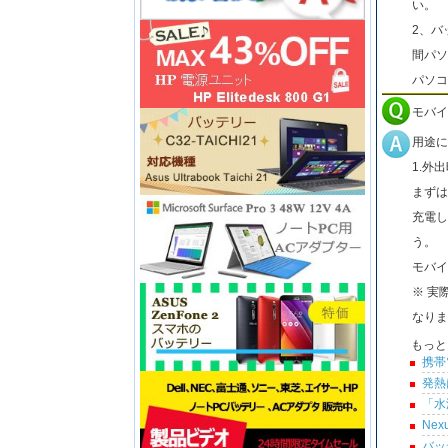
い。
2、バ
間パソ
パソコ
モバイ
用途に
1.外
まずは
充電し
う。
モバイ
※ 実
なりま
もっと
携帯
発熱
「水
Ne
バッ