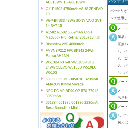
バッテリ
AU010WM 15-AU018WM
C11P1502 4750mAh ASUS ZENPAD
バッテリが
10
ンで使用し
VGP-BPS33 43Wh SONY VAIO SVT-
14 SVT-15
ノート
A1582 A1502 6559mAh Apple
製品に
MacBook Pro Retina (2015) 13inch
互換バ
Blackview A60 4080mAh
FMVNBP212 FPCBP342 24Wh
1、 
Fujitsu AH42/H
2、 
W510BAT-3 6-87-W510S-4UF2
3、 
24Wh CLEVO W515LU W510LU
4、 
W510S
58 000056 MC-305070 1320mAh
ノート
AMAZON Kindle Voyage
ノート
NEC PC-VP-BP90 OP-570-77012
3350mAh
ちさせ
061384 061385 061386 2230mAh
ノート
Bose Soundlink Mini I
1、バ
例えば