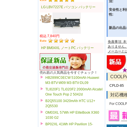
法:
LG LBV7227E パソコン バッテリー
安全性と利
性:
新品の出品:
税込:7,840円
免責事項:
ありません
HP BM04XL ノートPC バッテリー
メーカーと
売れ筋の人気商品を今すぐチェック！
COOL
HB2899C0ECW 5100mAh Huawei
M3-BTV-W09 M3-BTV-DL09
CPLD-85
TLI020F1 TLi020F2 2000mAh Alcatel
対応機
One Touch Pop 2 5042d
B2Q55100 3420mAh HTC U12+
For COOLP
2Q5530
OM03XL 57Wh HP EliteBook X360
1030 G2
BP02XL 41Wh HP Pavilion 15-