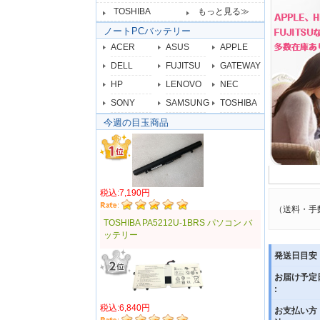
TOSHIBA
もっと見る≫
ノートPCバッテリー
ACER
ASUS
APPLE
DELL
FUJITSU
GATEWAY
HP
LENOVO
NEC
SONY
SAMSUNG
TOSHIBA
今週の目玉商品
税込:7,190円
（送料・手
TOSHIBA PA5212U-1BRS パソコン バ
ッテリー
発送日目安 
お届け予定
:
税込:6,840円
お支払い方