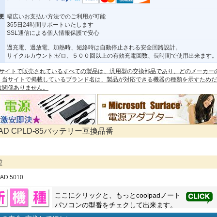
便
幅広いお支払い方法でのご利用が可能
365日24時間サポートいたします
SSL通信による個人情報保護で安心
過充電、過放電、加熱時、短絡時は自動停止される安全回路設計。
サイクルカウント:ゼロ、５００回以上の有効充電回数、長時間で使用出来ます
 本サイトで販売されているすべての製品は、汎用型の交換部品であり、どのメーカー
。当サイトで掲載しているブランド名は、製品が対応できる機器の種類を示すためだ
は関係ありません。
PAD CPLD-85バッテリー互換品番
種
AD 5010
ここにクリックと、もっと
coolpad
ノート
パソコンの型番をチェクして出来ます。