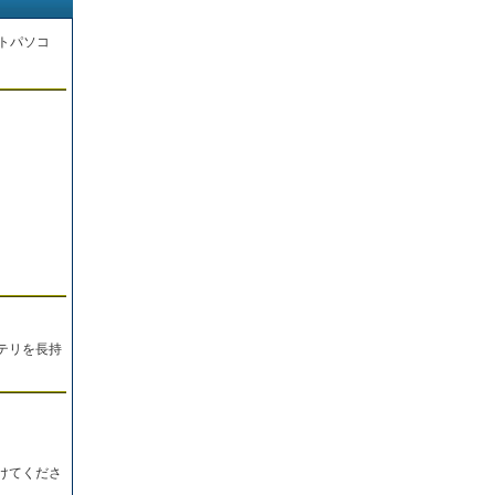
トパソコ
。
テリを長持
けてくださ