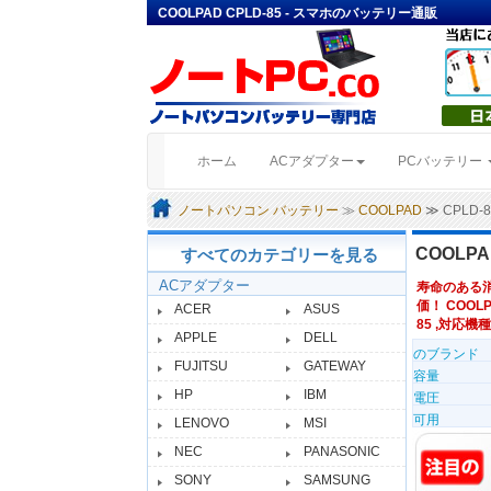
COOLPAD CPLD-85 - スマホのバッテリー通販
(current)
ホーム
ACアダプター
PCバッテリー
ノートパソコン バッテリー
≫
COOLPAD
≫ CPLD
COOLP
すべてのカテゴリーを見る
ACアダプター
寿命のある
価！ COOLP
ACER
ASUS
85 ,対応機種
APPLE
DELL
のブランド
FUJITSU
GATEWAY
容量
HP
IBM
電圧
可用
LENOVO
MSI
NEC
PANASONIC
SONY
SAMSUNG