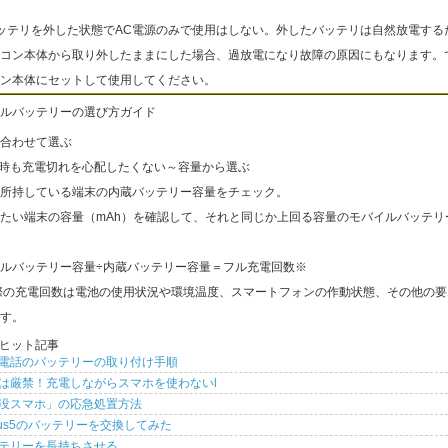
ッテリを外した状態でAC電源のみで使用はしない。外したバッテリは自然放電する
コン本体から取り外したままにした場合、過放電になり故障の原因にもなります。
ン本体にセットして使用してください。
ルバッテリーの選び方ガイド
合わせて選ぶ
出時も充電切れを心配したくない～容量から選ぶ
所持している端末の内蔵バッテリー容量をチェック。
たい端末の容量（mAh）を確認して、それと同じか上回る容量のモバイルバッテリ
ルバッテリー容量÷内蔵バッテリー容量＝フル充電回数※
際の充電回数は電池の使用状況や環境温度、スマートフォンの作動状態、その他の要
す。
ヒット記事
電話のバッテリーの取り付け手順
は厳禁！充電しながらスマホを使わないl
没スマホ」の応急処置方法
xus5のバッテリーを交換してみた
テリーを長持ちさせる