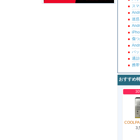
スマ
An
迷惑
An
iP
傷つ
An
バッ
通話
携帯
おすすめ
3
COOLPA
3,