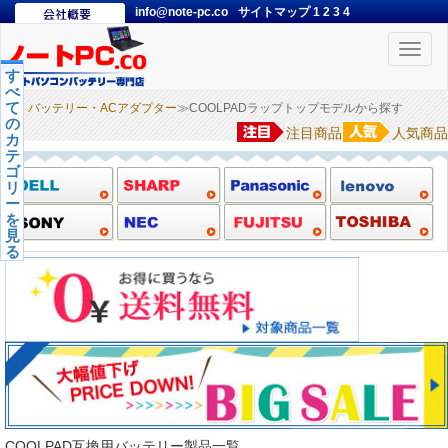
info@note-pc.co
サイトマップ
1
2
3
4
Toggle
naviga
す
べ
て
バッテリー・ACアダプター
≫COOLPADラップトップモデルから探す
の
注目商品
人気商品
カ
テ
ゴ
リ
ー
を
見
る
COOLPAD互換用バッテリー製品一覧