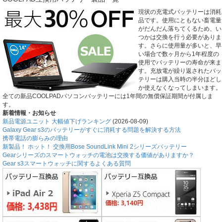
現状の充電式バッテリーは消耗
品です。使用にともない畜電量
がだんだん落ちてくるため、い
つかは交換を行う必要がありま
す。さらに使用量が多いと、早
い場合で数ヶ月から1年程度の
使用でバッテリーの寿命が来ま
す。充放電が繰り返されたバッ
テリーは購入当時の半分ほどし
か使えなくなってしまいます。
全ての新品COOLPADパソコンバッテリーには1年間の無償保証期間が付属しま
す。
新着情報・お知らせ
新品電源ユニット 大幅値下げランキング
(2026-08-09)
Galaxy Gear s3のバッテリーがすぐに消耗する問題を解決する方法
携帯電話の膨らみの理由
新製品！ ホット！ 交換用Bose SoundLink Mini 2シリーズバッテリー
Gearシリーズのスマートウォッチの電池は交換する価値がありますか？
Gear s3スマートウォッチに関するよくある質問