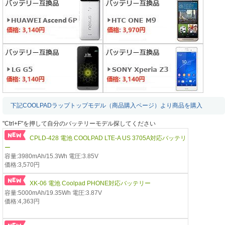
下記COOLPADラップトップモデル（商品購入ページ）より商品を購入
"Ctrl+F"を押して自分のバッテリーモデル探してください
CPLD-428 電池 COOLPAD LTE-A US 3705A対応バッテリ
ー
容量:3980mAh/15.3Wh 電圧:3.85V
価格:3,570円
XK-06 電池 Coolpad PHONE対応バッテリー
容量:5000mAh/19.35Wh 電圧:3.87V
価格:4,363円