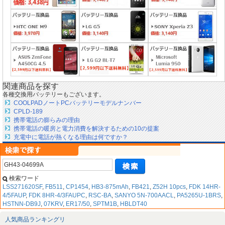
関連商品を探す
各種交換用バッテリーもございます。
COOLPADノートPCバッテリーモデルナンバー
CPLD-189
携帯電話の膨らみの理由
携帯電話の暖房と電力消費を解決するための10の提案
充電中に電話が熱くなる理由は何ですか？
検索ワード
LSS271620SF
,
FB511
,
CP1454
,
HB3-875mAh
,
FB421
,
Z52H 10pcs
,
FDK 14HR-
4/5FAUP
,
FDK 8HR-4/3FAUPC
,
RSC-BA
,
SANYO 5N-700AACL
,
PA5265U-1BRS
,
HSTNN-DB9J
,
07KRV
,
ER17/50
,
SPTM1B
,
HBLDT40
人気商品ランキングリ