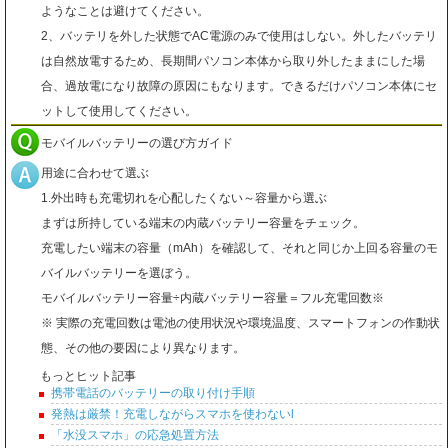
ようなことは避けてください。
2、バッテリを外した状態でAC電源のみで使用はしない。外したバッテリ
は自然放電するため、長期間パソコン本体から取り外したままにした場
合、過放電になり故障の原因にもなります。できるだけパソコン本体にセ
ットして使用してください。
モバイルバッテリーの選び方ガイド
用途に合わせて選ぶ
1.外出時も充電切れを心配したくない～容量から選ぶ
まずは所持している端末の内蔵バッテリー容量をチェック。
充電したい端末の容量（mAh）を確認して、それと同じか上回る容量のモ
バイルバッテリーを選ぼう。
モバイルバッテリー容量÷内蔵バッテリー容量＝フル充電回数※
※ 実際の充電回数は電池の使用状況や環境温度、スマートフォンの作動状
態、その他の要因により異なります。
もっとヒット記事
携帯電話のバッテリーの取り付け手順
発熱は厳禁！充電しながらスマホを使わないl
「水没スマホ」の応急処置方法