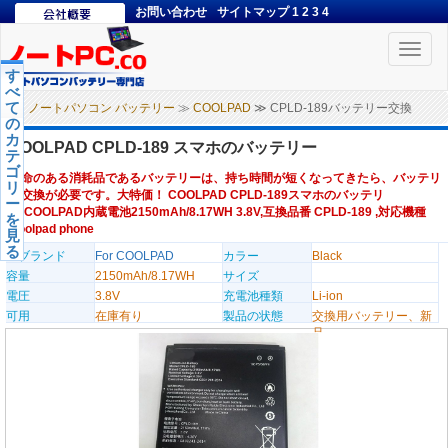
お問い合わせ
サイトマップ
1
2
3
4
Toggle
naviga
す
べ
て
ノートパソコン バッテリー
≫
COOLPAD
≫ CPLD-189バッテリー交換
の
カ
COOLPAD CPLD-189 スマホのバッテリー
テ
ゴ
寿命のある消耗品であるバッテリーは、持ち時間が短くなってきたら、バッテリ
リ
ー交換が必要です。大特価！ COOLPAD CPLD-189スマホのバッテリ
ー
ー,COOLPAD内蔵電池2150mAh/8.17WH 3.8V,互換品番 CPLD-189 ,対応機種
を
Coolpad phone
見
る
のブランド
For COOLPAD
カラー
Black
容量
2150mAh/8.17WH
サイズ
電圧
3.8V
充電池種類
Li-ion
可用
在庫有り
製品の状態
交換用バッテリー、新
品