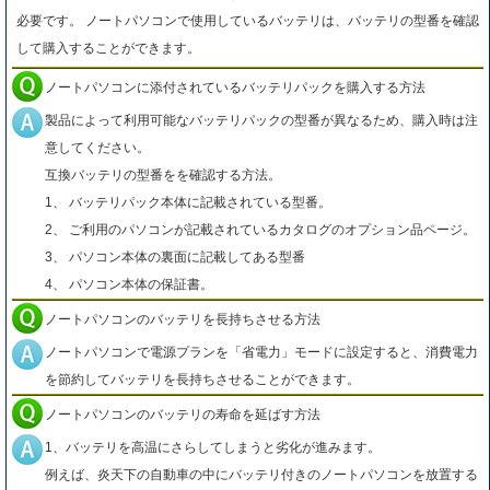
必要です。 ノートパソコンで使用しているバッテリは、バッテリの型番を確認
して購入することができます。
ノートパソコンに添付されているバッテリパックを購入する方法
製品によって利用可能なバッテリパックの型番が異なるため、購入時は注
意してください。
互換バッテリの型番をを確認する方法。
1、 バッテリパック本体に記載されている型番。
2、 ご利用のパソコンが記載されているカタログのオプション品ページ。
3、 パソコン本体の裏面に記載してある型番
4、 パソコン本体の保証書。
ノートパソコンのバッテリを長持ちさせる方法
ノートパソコンで電源プランを「省電力」モードに設定すると、消費電力
を節約してバッテリを長持ちさせることができます。
ノートパソコンのバッテリの寿命を延ばす方法
1、バッテリを高温にさらしてしまうと劣化が進みます。
例えば、炎天下の自動車の中にバッテリ付きのノートパソコンを放置する