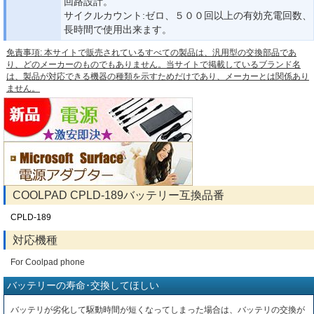
回路設計。
サイクルカウント:ゼロ、５００回以上の有効充電回数、
長時間で使用出来ます。
免責事項: 本サイトで販売されているすべての製品は、汎用型の交換部品であ
り、どのメーカーのものでもありません。当サイトで掲載しているブランド名
は、製品が対応できる機器の種類を示すためだけであり、メーカーとは関係あり
ません。
COOLPAD CPLD-189バッテリー互換品番
CPLD-189
対応機種
For Coolpad phone
バッテリーの寿命･交換してほしい
バッテリが劣化して駆動時間が短くなってしまった場合は、バッテリの交換が