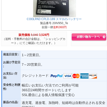
COOLPAD CPLD-189 スマホのバッテリー
製品番号 20IV950_Te
全国一律
送料360円
販売価格
5,040
3,528円
（送料・手数料の合計金額は、「ショッピングカ
ート」にてご確認いただけます。）
発送日目安 :
1～2営業日。
お届け予定日
7～20営業日。
:
お支払い方
クレジットカード:
法:
安全性と利便
幅広いお支払い方法でのご利用が可能
性:
365日24時間サポートいたします
SSL通信による個人情報保護で安心
新品の出品:
過充電、過放電、加熱時、短絡時は自動停止される安全