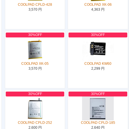
COOLPAD CPLD-428
COOLPAD XK-06
3,570 円
4,363 円
30%OFF
30%OFF
COOLPAD XK-05
COOLPAD KW60
3,570 円
2,299 円
30%OFF
30%OFF
COOLPAD CPLD-252
COOLPAD CPLD-185
2,600 円
2,640 円