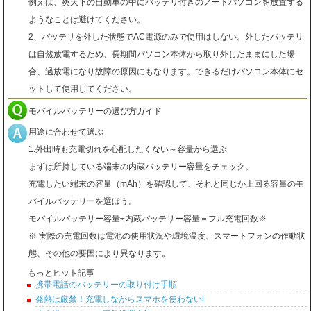
例えば、炎天下の自動車の中にバッテリ付きのノートパソコンを放置する
ようなことは避けてください。
2、バッテリを外した状態でAC電源のみで使用はしない。外したバッテリ
は自然放電するため、長期間パソコン本体から取り外したままにした場
合、過放電になり故障の原因にもなります。できるだけパソコン本体にセ
ットして使用してください。
モバイルバッテリーの選び方ガイド
用途に合わせて選ぶ
1.外出時も充電切れを心配したくない～容量から選ぶ
まずは所持している端末の内蔵バッテリー容量をチェック。
充電したい端末の容量（mAh）を確認して、それと同じか上回る容量のモ
バイルバッテリーを選ぼう。
モバイルバッテリー容量÷内蔵バッテリー容量＝フル充電回数※
※ 実際の充電回数は電池の使用状況や環境温度、スマートフォンの作動状
態、その他の要因により異なります。
もっとヒット記事
携帯電話のバッテリーの取り付け手順
発熱は厳禁！充電しながらスマホを使わないl