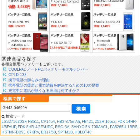
関連商品を探す
各種交換用バッテリーもございます。
COOLPADノートPCバッテリーモデルナンバー
CPLD-138
携帯電話の膨らみの理由
携帯電話の暖房と電力消費を解決するための10の提案
充電中に電話が熱くなる理由は何ですか？
検索ワード
LSS271620SF
,
FB511
,
CP1454
,
HB3-875mAh
,
FB421
,
Z52H 10pcs
,
FDK 14HR-
4/5FAUP
,
FDK 8HR-4/3FAUPC
,
RSC-BA
,
SANYO 5N-700AACL
,
PA5265U-1BRS
,
HSTNN-DB9J
,
07KRV
,
ER17/50
,
SPTM1B
,
HBLDT40