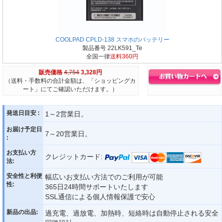
COOLPAD CPLD-138 スマホのバッテリー
製品番号 22LK591_Te
全国一律
送料360円
販売価格
4,754
3,328円
（送料・手数料の合計金額は、「ショッピングカ
ート」にてご確認いただけます。）
発送日目安 :
1～2営業日。
お届け予定日
7～20営業日。
:
お支払い方
クレジットカード:
法:
安全性と利便
幅広いお支払い方法でのご利用が可能
性:
365日24時間サポートいたします
SSL通信による個人情報保護で安心
新品の出品:
過充電、過放電、加熱時、短絡時は自動停止される安全