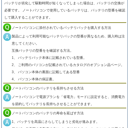
バッテリが劣化して駆動時間が短くなってしまった場合は、バッテリの交換が
必要です。 ノートパソコンで使用しているバッテリは、バッテリの型番を確認
して購入することができます。
ノートパソコンに添付されているバッテリパックを購入する方法
製品によって利用可能なバッテリパックの型番が異なるため、購入時は注
意してください。
互換バッテリの型番をを確認する方法。
1、 バッテリパック本体に記載されている型番。
2、 ご利用のパソコンが記載されているカタログのオプション品ページ。
3、 パソコン本体の裏面に記載してある型番
4、 パソコン本体の保証書。
ノートパソコンのバッテリを長持ちさせる方法
ノートパソコンで電源プランを「省電力」モードに設定すると、消費電力
を節約してバッテリを長持ちさせることができます。
ノートパソコンのバッテリの寿命を延ばす方法
1、バッテリを高温にさらしてしまうと劣化が進みます。