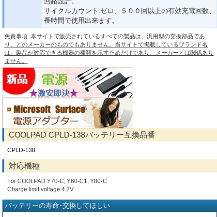
回路設計。
サイクルカウント:ゼロ、５００回以上の有効充電回数、
長時間で使用出来ます。
免責事項: 本サイトで販売されているすべての製品は、汎用型の交換部品であ
り、どのメーカーのものでもありません。当サイトで掲載しているブランド名
は、製品が対応できる機器の種類を示すためだけであり、メーカーとは関係あり
ません。
COOLPAD CPLD-138バッテリー互換品番
CPLD-138
対応機種
For COOLPAD Y70-C, Y60-C1, Y80-C
Charge limit voltage:4.2V
バッテリーの寿命･交換してほしい