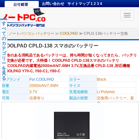
お問い合わせ
サイトマップ
1
2
3
4
Toggle
naviga
す
べ
て
ノートパソコン バッテリー
≫
COOLPAD
≫ CPLD-138バッテリー交換
の
カ
COOLPAD CPLD-138 スマホのバッテリー
テ
ゴ
寿命のある消耗品であるバッテリーは、持ち時間が短くなってきたら、バッテリ
リ
ー交換が必要です。大特価！ COOLPAD CPLD-138スマホのバッテリ
ー
ー,COOLPAD内蔵電池2000mAh/7.4WH 3.7V,互換品番 CPLD-138 ,対応機種
を
COOLPAD Y70-C, Y60-C1, Y80-C
見
る
のブランド
For COOLPAD
カラー
Black
容量
2000mAh/7.4WH
サイズ
電圧
3.7V
充電池種類
Li-Polymer
可用
在庫有り
製品の状態
交換用バッテリー、新
品