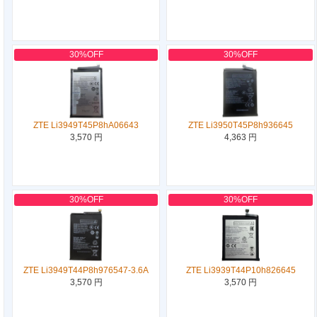
30%OFF
30%OFF
ZTE Li3949T45P8hA06643
ZTE Li3950T45P8h936645
3,570 円
4,363 円
30%OFF
30%OFF
ZTE Li3949T44P8h976547-3.6A
ZTE Li3939T44P10h826645
3,570 円
3,570 円