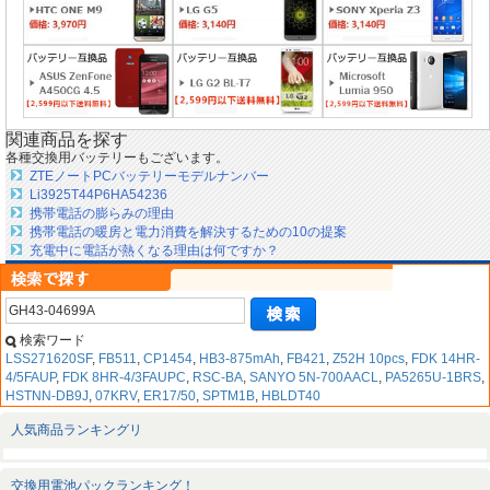
関連商品を探す
各種交換用バッテリーもございます。
ZTEノートPCバッテリーモデルナンバー
Li3925T44P6HA54236
携帯電話の膨らみの理由
携帯電話の暖房と電力消費を解決するための10の提案
充電中に電話が熱くなる理由は何ですか？
検索ワード
LSS271620SF
,
FB511
,
CP1454
,
HB3-875mAh
,
FB421
,
Z52H 10pcs
,
FDK 14HR-
4/5FAUP
,
FDK 8HR-4/3FAUPC
,
RSC-BA
,
SANYO 5N-700AACL
,
PA5265U-1BRS
,
HSTNN-DB9J
,
07KRV
,
ER17/50
,
SPTM1B
,
HBLDT40
人気商品ランキングリ
交換用電池パックランキング！