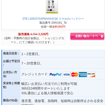
ZTE LI3925T44P6HA54236 スマホのバッテリー
製品番号 20IV181_Te
全国一律
送料360円
販売価格
4,754
3,328円
（送料・手数料の合計金額は、「ショッピングカ
ート」にてご確認いただけます。）
発送日目安 :
1～2営業日。
お届け予定日
7～20営業日。
:
お支払い方
クレジットカード:
法:
安全性と利便
幅広いお支払い方法でのご利用が可能
性:
365日24時間サポートいたします
SSL通信による個人情報保護で安心
新品の出品:
過充電、過放電、加熱時、短絡時は自動停止される安全