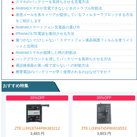
スマホのバッテリーを長持ちさせる充電方法
Androidスマホが充電できないときのトラブル対処法
迷惑メールを各キャリアが提供しているフィルターでブロックする方法
をご紹介します
Androidスマートフォン充電器の選び方
iPhoneのLTE電波を復旧させる方法
傷つかないだけじゃない！スマートフォン液晶保護フィルムを使うメリ
ットと活用法
Androidスマホが故障した時の対処法
バッググラウンドを消してバッテリーを長持ちさせる方法
通話後画面が真っ暗で戻らない！の対処方法
携帯電話のバッテリーが早く使用されるのはなぜですか？
おすすめ特集
30%OFF
30%OFF
ZTE Li3918T44P8h383212
ZTE Li3959T45P8h916553
3,483 円
3,803 円