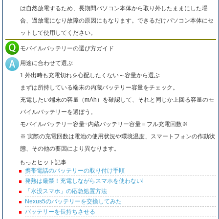
は自然放電するため、長期間パソコン本体から取り外したままにした場
合、過放電になり故障の原因にもなります。できるだけパソコン本体にセ
ットして使用してください。
モバイルバッテリーの選び方ガイド
用途に合わせて選ぶ
1.外出時も充電切れを心配したくない～容量から選ぶ
まずは所持している端末の内蔵バッテリー容量をチェック。
充電したい端末の容量（mAh）を確認して、それと同じか上回る容量のモ
バイルバッテリーを選ぼう。
モバイルバッテリー容量÷内蔵バッテリー容量＝フル充電回数※
※ 実際の充電回数は電池の使用状況や環境温度、スマートフォンの作動状
態、その他の要因により異なります。
もっとヒット記事
携帯電話のバッテリーの取り付け手順
発熱は厳禁！充電しながらスマホを使わないl
「水没スマホ」の応急処置方法
Nexus5のバッテリーを交換してみた
バッテリーを長持ちさせる