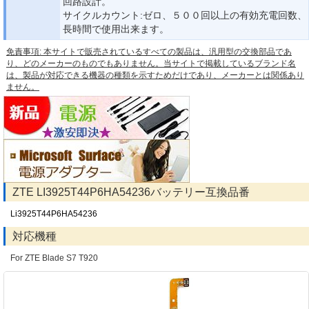
回路設計。
サイクルカウント:ゼロ、５００回以上の有効充電回数、
長時間で使用出来ます。
免責事項: 本サイトで販売されているすべての製品は、汎用型の交換部品であ
り、どのメーカーのものでもありません。当サイトで掲載しているブランド名
は、製品が対応できる機器の種類を示すためだけであり、メーカーとは関係あり
ません。
ZTE LI3925T44P6HA54236バッテリー互換品番
Li3925T44P6HA54236
対応機種
For ZTE Blade S7 T920