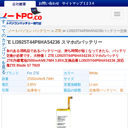
お問い合わせ
サイトマップ
1
2
3
4
Toggle
naviga
す
べ
て
ノートパソコン バッテリー
≫
ZTE
≫ LI3925T44P6HA54236バッテリー交換
の
カ
ZTE LI3925T44P6HA54236 スマホのバッテリー
テ
ゴ
寿命のある消耗品であるバッテリーは、持ち時間が短くなってきたら、バッテリ
リ
ー交換が必要です。大特価！ ZTE LI3925T44P6HA54236スマホのバッテリ
ー
ー,ZTE内蔵電池2500mAh/9.7WH 3.85V,互換品番 Li3925T44P6HA54236 ,対応
を
機種ZTE Blade S7 T920
見
る
のブランド
For ZTE
カラー
White
容量
2500mAh/9.7WH
サイズ
電圧
3.85V
充電池種類
Li-ion
可用
在庫有り
製品の状態
交換用バッテリー、新
品