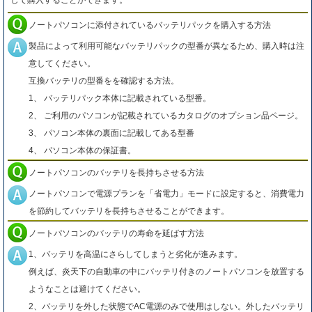
して購入することができます。
ノートパソコンに添付されているバッテリパックを購入する方法
製品によって利用可能なバッテリパックの型番が異なるため、購入時は注
意してください。
互換バッテリの型番をを確認する方法。
1、 バッテリパック本体に記載されている型番。
2、 ご利用のパソコンが記載されているカタログのオプション品ページ。
3、 パソコン本体の裏面に記載してある型番
4、 パソコン本体の保証書。
ノートパソコンのバッテリを長持ちさせる方法
ノートパソコンで電源プランを「省電力」モードに設定すると、消費電力
を節約してバッテリを長持ちさせることができます。
ノートパソコンのバッテリの寿命を延ばす方法
1、バッテリを高温にさらしてしまうと劣化が進みます。
例えば、炎天下の自動車の中にバッテリ付きのノートパソコンを放置する
ようなことは避けてください。
2、バッテリを外した状態でAC電源のみで使用はしない。外したバッテリ