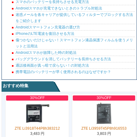
スマホのバッテリーを長持ちさせる充電方法
Androidスマホが充電できないときのトラブル対処法
迷惑メールを各キャリアが提供しているフィルターでブロックする方法
をご紹介します
Androidスマートフォン充電器の選び方
iPhoneのLTE電波を復旧させる方法
傷つかないだけじゃない！スマートフォン液晶保護フィルムを使うメリ
ットと活用法
Androidスマホが故障した時の対処法
バッググラウンドを消してバッテリーを長持ちさせる方法
通話後画面が真っ暗で戻らない！の対処方法
携帯電話のバッテリーが早く使用されるのはなぜですか？
おすすめ特集
30%OFF
30%OFF
ZTE Li3918T44P8h383212
ZTE Li3959T45P8h916553
3,483 円
3,803 円