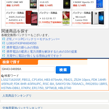
関連商品を探す
各種交換用バッテリーもございます。
ZTEノートPCバッテリーモデルナンバー
Li3814T43P4h604550
携帯電話の膨らみの理由
携帯電話の暖房と電力消費を解決するための10の提案
充電中に電話が熱くなる理由は何ですか？
検索ワード
LSS271620SF
,
FB511
,
CP1454
,
HB3-875mAh
,
FB421
,
Z52H 10pcs
,
FDK 14HR-
4/5FAUP
,
FDK 8HR-4/3FAUPC
,
RSC-BA
,
SANYO 5N-700AACL
,
PA5265U-1BRS
,
HSTNN-DB9J
,
07KRV
,
ER17/50
,
SPTM1B
,
HBLDT40
人気商品ランキングリ
交換用電池パックランキング！