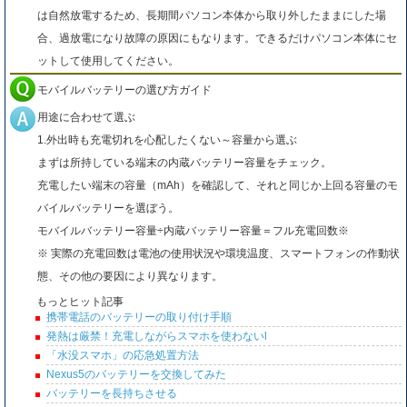
は自然放電するため、長期間パソコン本体から取り外したままにした場
合、過放電になり故障の原因にもなります。できるだけパソコン本体にセ
ットして使用してください。
モバイルバッテリーの選び方ガイド
用途に合わせて選ぶ
1.外出時も充電切れを心配したくない～容量から選ぶ
まずは所持している端末の内蔵バッテリー容量をチェック。
充電したい端末の容量（mAh）を確認して、それと同じか上回る容量のモ
バイルバッテリーを選ぼう。
モバイルバッテリー容量÷内蔵バッテリー容量＝フル充電回数※
※ 実際の充電回数は電池の使用状況や環境温度、スマートフォンの作動状
態、その他の要因により異なります。
もっとヒット記事
携帯電話のバッテリーの取り付け手順
発熱は厳禁！充電しながらスマホを使わないl
「水没スマホ」の応急処置方法
Nexus5のバッテリーを交換してみた
バッテリーを長持ちさせる