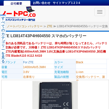
お問い合わせ
サイトマップ
1
2
3
4
Toggle
naviga
す
べ
て
ノートパソコン バッテリー
≫
ZTE
≫ LI3814T43P4H604550バッテリー交換
の
カ
ZTE LI3814T43P4H604550 スマホのバッテリー
テ
ゴ
寿命のある消耗品であるバッテリーは、持ち時間が短くなってきたら、バッテリ
リ
ー交換が必要です。大特価！ ZTE LI3814T43P4H604550スマホのバッテリ
ー
ー,ZTE内蔵電池1400mAh/5.3WH 3.8V,互換品番 Li3814T43P4h604550 ,対応機
を
種ZTE BladeA110 A112 A410
見
る
のブランド
For ZTE
カラー
Black
容量
1400mAh/5.3WH
サイズ
電圧
3.8V
充電池種類
Li-ion
可用
在庫有り
製品の状態
交換用バッテリー、新
品