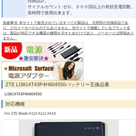
回路設計。
サイクルカウント:ゼロ、５００回以上の有効充電回数、
長時間で使用出来ます。
免責事項: 本サイトで販売されているすべての製品は、汎用型の交換部品であ
り、どのメーカーのものでもありません。当サイトで掲載しているブランド名
は、製品が対応できる機器の種類を示すためだけであり、メーカーとは関係あり
ません。
ZTE LI3814T43P4H604550バッテリー互換品番
Li3814T43P4h604550
対応機種
For ZTE Blade A110 A112 A410