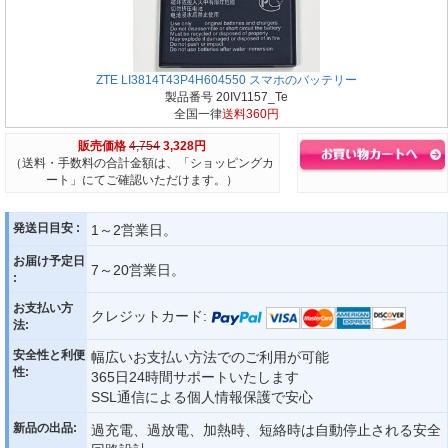
ZTE LI3814T43P4H604550 スマホのバッテリー
製品番号 20IV1157_Te
全国一律
送料360円
販売価格
4,754
3,328円
（送料・手数料の合計金額は、「ショッピングカ
ート」にてご確認いただけます。）
発送日目安 :
1～2営業日。
お届け予定日
7～20営業日。
:
お支払い方
クレジットカード:
法:
安全性と利便
幅広いお支払い方法でのご利用が可能
性:
365日24時間サポートいたします
SSL通信による個人情報保護で安心
新品の出品:
過充電、過放電、加熱時、短絡時は自動停止される安全