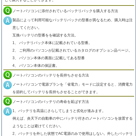
して購入することができます。
ノートパソコンに添付されているバッテリパックを購入する方法
製品によって利用可能なバッテリパックの型番が異なるため、購入時は注
意してください。
互換バッテリの型番をを確認する方法。
1、 バッテリパック本体に記載されている型番。
2、 ご利用のパソコンが記載されているカタログのオプション品ページ。
3、 パソコン本体の裏面に記載してある型番
4、 パソコン本体の保証書。
ノートパソコンのバッテリを長持ちさせる方法
ノートパソコンで電源プランを「省電力」モードに設定すると、消費電力
を節約してバッテリを長持ちさせることができます。
ノートパソコンのバッテリの寿命を延ばす方法
1、バッテリを高温にさらしてしまうと劣化が進みます。
例えば、炎天下の自動車の中にバッテリ付きのノートパソコンを放置する
ようなことは避けてください。
2、バッテリを外した状態でAC電源のみで使用はしない。外したバッテリ