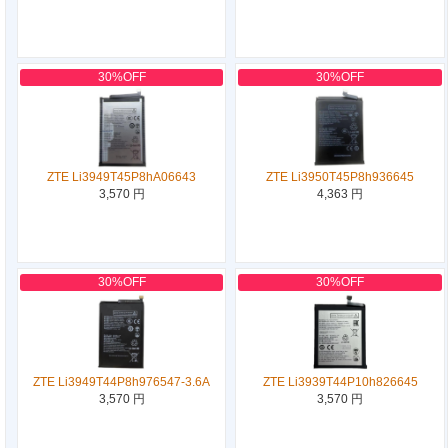
30%OFF
30%OFF
ZTE Li3949T45P8hA06643
ZTE Li3950T45P8h936645
3,570 円
4,363 円
30%OFF
30%OFF
ZTE Li3949T44P8h976547-3.6A
ZTE Li3939T44P10h826645
3,570 円
3,570 円