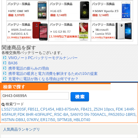
関連商品を探す
各種交換用バッテリーもございます。
VIVOノートPCバッテリーモデルナンバー
BA36
携帯電話の膨らみの理由
携帯電話の暖房と電力消費を解決するための10の提案
充電中に電話が熱くなる理由は何ですか？
検索ワード
LSS271620SF
,
FB511
,
CP1454
,
HB3-875mAh
,
FB421
,
Z52H 10pcs
,
FDK 14HR-
4/5FAUP
,
FDK 8HR-4/3FAUPC
,
RSC-BA
,
SANYO 5N-700AACL
,
PA5265U-1BRS
,
HSTNN-DB9J
,
07KRV
,
ER17/50
,
SPTM1B
,
HBLDT40
人気商品ランキングリ