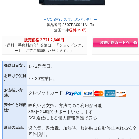
VIVO BA36 スマホのバッテリー
製品番号 2507BA0941M_Te
全国一律
送料360円
販売価格
3,771
2,640円
（送料・手数料の合計金額は、「ショッピングカ
ート」にてご確認いただけます。）
発送日目安 :
1～2営業日。
お届け予定日
7～20営業日。
:
お支払い方
クレジットカード:
法:
安全性と利便
幅広いお支払い方法でのご利用が可能
性:
365日24時間サポートいたします
SSL通信による個人情報保護で安心
新品の出品:
過充電、過放電、加熱時、短絡時は自動停止される安全
回路設計。