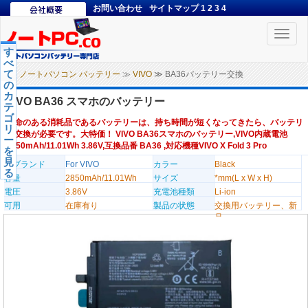
お問い合わせ
サイトマップ
1
2
3
4
Toggle
naviga
す
べ
て
ノートパソコン バッテリー
≫
VIVO
≫ BA36バッテリー交換
の
カ
VIVO BA36 スマホのバッテリー
テ
ゴ
寿命のある消耗品であるバッテリーは、持ち時間が短くなってきたら、バッテリ
リ
ー交換が必要です。大特価！ VIVO BA36スマホのバッテリー,VIVO内蔵電池
ー
2850mAh/11.01Wh 3.86V,互換品番 BA36 ,対応機種VIVO X Fold 3 Pro
を
見
のブランド
For VIVO
カラー
Black
る
容量
2850mAh/11.01Wh
サイズ
*mm(L x W x H)
電圧
3.86V
充電池種類
Li-ion
可用
在庫有り
製品の状態
交換用バッテリー、新
品