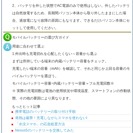
2、バッテリを外した状態でAC電源のみで使用はしない。外したバッテリ
は自然放電するため、長期間パソコン本体から取り外したままにした場
合、過放電になり故障の原因にもなります。できるだけパソコン本体にセ
ットして使用してください。
モバイルバッテリーの選び方ガイド
用途に合わせて選ぶ
1.外出時も充電切れを心配したくない～容量から選ぶ
まずは所持している端末の内蔵バッテリー容量をチェック。
充電したい端末の容量（mAh）を確認して、それと同じか上回る容量のモ
バイルバッテリーを選ぼう。
モバイルバッテリー容量÷内蔵バッテリー容量＝フル充電回数※
※ 実際の充電回数は電池の使用状況や環境温度、スマートフォンの作動状
態、その他の要因により異なります。
もっとヒット記事
携帯電話のバッテリーの取り付け手順
発熱は厳禁！充電しながらスマホを使わないl
「水没スマホ」の応急処置方法
Nexus5のバッテリーを交換してみた