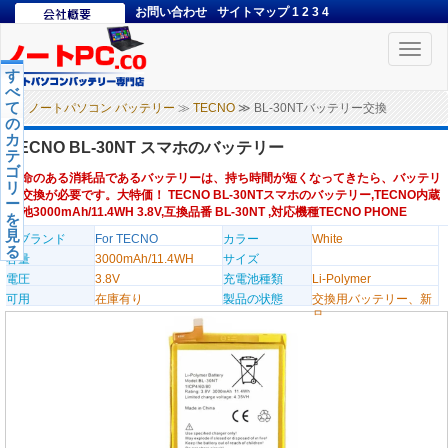
お問い合わせ
サイトマップ
1
2
3
4
Toggle
naviga
す
べ
て
ノートパソコン バッテリー
≫
TECNO
≫ BL-30NTバッテリー交換
の
カ
TECNO BL-30NT スマホのバッテリー
テ
ゴ
寿命のある消耗品であるバッテリーは、持ち時間が短くなってきたら、バッテリ
リ
ー交換が必要です。大特価！ TECNO BL-30NTスマホのバッテリー,TECNO内蔵
ー
電池3000mAh/11.4WH 3.8V,互換品番 BL-30NT ,対応機種TECNO PHONE
を
見
のブランド
For TECNO
カラー
White
る
容量
3000mAh/11.4WH
サイズ
電圧
3.8V
充電池種類
Li-Polymer
可用
在庫有り
製品の状態
交換用バッテリー、新
品