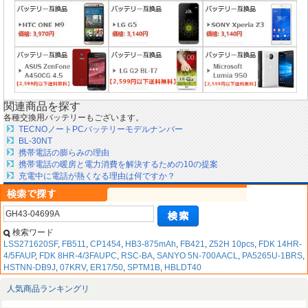
関連商品を探す
各種交換用バッテリーもございます。
TECNOノートPCバッテリーモデルナンバー
BL-30NT
携帯電話の膨らみの理由
携帯電話の暖房と電力消費を解決するための10の提案
充電中に電話が熱くなる理由は何ですか？
検索ワード
LSS271620SF
,
FB511
,
CP1454
,
HB3-875mAh
,
FB421
,
Z52H 10pcs
,
FDK 14HR-
4/5FAUP
,
FDK 8HR-4/3FAUPC
,
RSC-BA
,
SANYO 5N-700AACL
,
PA5265U-1BRS
,
HSTNN-DB9J
,
07KRV
,
ER17/50
,
SPTM1B
,
HBLDT40
人気商品ランキングリ