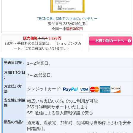
TECNO BL-30NT スマホのバッテリー
製品番号 23BA0160_Te
全国一律
送料360円
販売価格
4,754
3,328円
（送料・手数料の合計金額は、「ショッピングカ
ート」にてご確認いただけます。）
発送日目安 :
1～2営業日。
お届け予定日
7～20営業日。
:
お支払い方
クレジットカード:
法:
安全性と利便
幅広いお支払い方法でのご利用が可能
性:
365日24時間サポートいたします
SSL通信による個人情報保護で安心
新品の出品:
過充電、過放電、加熱時、短絡時は自動停止される安全
回路設計。