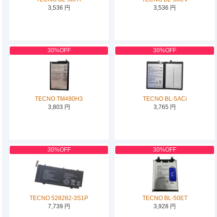
3,536 円
3,536 円
30%OFF
30%OFF
TECNO TM490H3
TECNO BL-5ACi
3,803 円
3,765 円
30%OFF
30%OFF
TECNO 528282-3S1P
TECNO BL-50ET
7,739 円
3,928 円