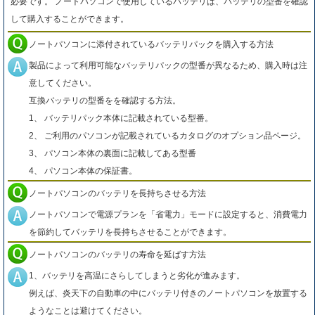
必要です。 ノートパソコンで使用しているバッテリは、バッテリの型番を確認
して購入することができます。
ノートパソコンに添付されているバッテリパックを購入する方法
製品によって利用可能なバッテリパックの型番が異なるため、購入時は注
意してください。
互換バッテリの型番をを確認する方法。
1、 バッテリパック本体に記載されている型番。
2、 ご利用のパソコンが記載されているカタログのオプション品ページ。
3、 パソコン本体の裏面に記載してある型番
4、 パソコン本体の保証書。
ノートパソコンのバッテリを長持ちさせる方法
ノートパソコンで電源プランを「省電力」モードに設定すると、消費電力
を節約してバッテリを長持ちさせることができます。
ノートパソコンのバッテリの寿命を延ばす方法
1、バッテリを高温にさらしてしまうと劣化が進みます。
例えば、炎天下の自動車の中にバッテリ付きのノートパソコンを放置する
ようなことは避けてください。