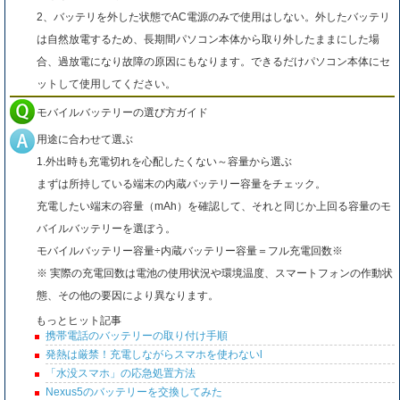
2、バッテリを外した状態でAC電源のみで使用はしない。外したバッテリ
は自然放電するため、長期間パソコン本体から取り外したままにした場
合、過放電になり故障の原因にもなります。できるだけパソコン本体にセ
ットして使用してください。
モバイルバッテリーの選び方ガイド
用途に合わせて選ぶ
1.外出時も充電切れを心配したくない～容量から選ぶ
まずは所持している端末の内蔵バッテリー容量をチェック。
充電したい端末の容量（mAh）を確認して、それと同じか上回る容量のモ
バイルバッテリーを選ぼう。
モバイルバッテリー容量÷内蔵バッテリー容量＝フル充電回数※
※ 実際の充電回数は電池の使用状況や環境温度、スマートフォンの作動状
態、その他の要因により異なります。
もっとヒット記事
携帯電話のバッテリーの取り付け手順
発熱は厳禁！充電しながらスマホを使わないl
「水没スマホ」の応急処置方法
Nexus5のバッテリーを交換してみた