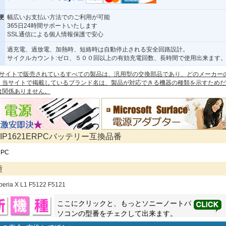
便
幅広いお支払い方法でのご利用が可能
365日24時間サポートいたします
SSL通信による個人情報保護で安心
過充電、過放電、加熱時、短絡時は自動停止される安全回路設計。
サイクルカウント:ゼロ、５００回以上の有効充電回数、長時間で使用出来ます
 本サイトで販売されているすべての製品は、汎用型の交換部品であり、どのメーカー
。当サイトで掲載しているブランド名は、製品が対応できる機器の種類を示すためだ
は関係ありません。
 LIP1621ERPCバッテリー互換品番
RPC
種
peria X L1 F5122 F5121
ここにクリックと、もっと
ソニー
ノートパ
ソコンの型番をチェクして出来ます。