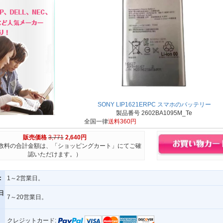
SONY LIP1621ERPC スマホのバッテリー
製品番号 2602BA1095M_Te
全国一律
送料360円
販売価格
3,771
2,640円
数料の合計金額は、「ショッピングカート」にてご確
認いただけます。）
:
1～2営業日。
日
7～20営業日。
クレジットカード: