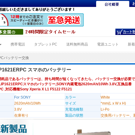
携帯電話
タブレットPC
送料無料商品
電源ユニット
新
ERPCバッテリー交換
LIP1621ERPC スマホのバッテリー
消耗品であるバッテリーは、持ち時間が短くなってきたら、バッテリー交換が必要で
 LIP1621ERPCスマホのバッテリー,SONY内蔵電池2620mAh/10Wh 3.8V,互換品番
PC ,対応機種Sony Xperia X L1 F5122 F5121
For SONY
カラー
White
2620mAh/10Wh
サイズ
*mm(L x W x H)
3.8V
充電池種類
Li-Po
在庫有り
製品の状態
交換用バッテリー、