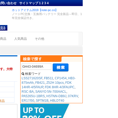
お問い合わせ
サイトマップ
1
2
3
4
ホットアイテム2019【note-pc.co】
ノートPC交換・互換用バッテリー 完全新品～即日、1
年完全保証付き。
着商品
人気商品
その他
す。大特
検索ワード
LSS271620SF
,
FB511
,
CP1454
,
HB3-
875mAh
,
FB421
,
Z52H 10pcs
,
FDK
14HR-4/5FAUP
,
FDK 8HR-4/3FAUPC
,
RSC-BA
,
SANYO 5N-700AACL
,
PA5265U-1BRS
,
HSTNN-DB9J
,
07KRV
,
ER17/50
,
SPTM1B
,
HBLDT40
新品