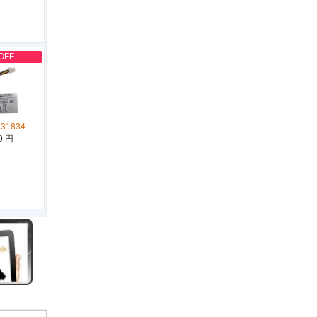
OFF
731834
0 円