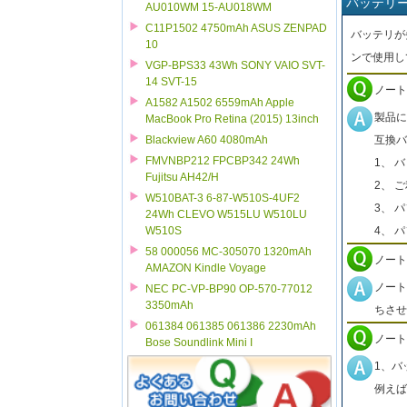
バッテリ
AU010WM 15-AU018WM
C11P1502 4750mAh ASUS ZENPAD
バッテリが
10
ンで使用し
VGP-BPS33 43Wh SONY VAIO SVT-
14 SVT-15
ノート
A1582 A1502 6559mAh Apple
製品に
MacBook Pro Retina (2015) 13inch
互換バ
Blackview A60 4080mAh
FMVNBP212 FPCBP342 24Wh
1、 
Fujitsu AH42/H
2、 
W510BAT-3 6-87-W510S-4UF2
3、 
24Wh CLEVO W515LU W510LU
4、 
W510S
58 000056 MC-305070 1320mAh
ノート
AMAZON Kindle Voyage
ノート
NEC PC-VP-BP90 OP-570-77012
3350mAh
ちさせ
061384 061385 061386 2230mAh
ノート
Bose Soundlink Mini I
1、バ
例えば