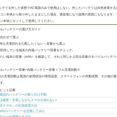
ッテリを外した状態でAC電源のみで使用はしない。外したバッテリは自然放電する
コン本体から取り外したままにした場合、過放電になり故障の原因にもなります。
ン本体にセットして使用してください。
ルバッテリーの選び方ガイド
合わせて選ぶ
出時も充電切れを心配したくない～容量から選ぶ
所持している端末の内蔵バッテリー容量をチェック。
たい端末の容量（mAh）を確認して、それと同じか上回る容量のモバイルバッテリ
ルバッテリー容量÷内蔵バッテリー容量＝フル充電回数※
際の充電回数は電池の使用状況や環境温度、スマートフォンの作動状態、その他の要
す。
ヒット記事
電話のバッテリーの取り付け手順
は厳禁！充電しながらスマホを使わないl
没スマホ」の応急処置方法
xus5のバッテリーを交換してみた
テリーを長持ちさせる