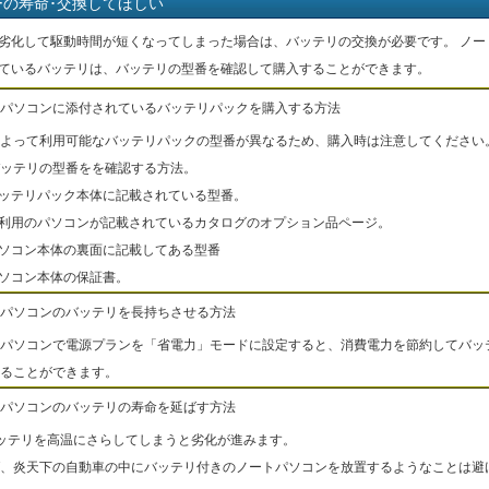
ーの寿命･交換してほしい
劣化して駆動時間が短くなってしまった場合は、バッテリの交換が必要です。 ノー
ているバッテリは、バッテリの型番を確認して購入することができます。
パソコンに添付されているバッテリパックを購入する方法
よって利用可能なバッテリパックの型番が異なるため、購入時は注意してください
ッテリの型番をを確認する方法。
バッテリパック本体に記載されている型番。
ご利用のパソコンが記載されているカタログのオプション品ページ。
パソコン本体の裏面に記載してある型番
パソコン本体の保証書。
パソコンのバッテリを長持ちさせる方法
パソコンで電源プランを「省電力」モードに設定すると、消費電力を節約してバッ
ることができます。
パソコンのバッテリの寿命を延ばす方法
ッテリを高温にさらしてしまうと劣化が進みます。
、炎天下の自動車の中にバッテリ付きのノートパソコンを放置するようなことは避