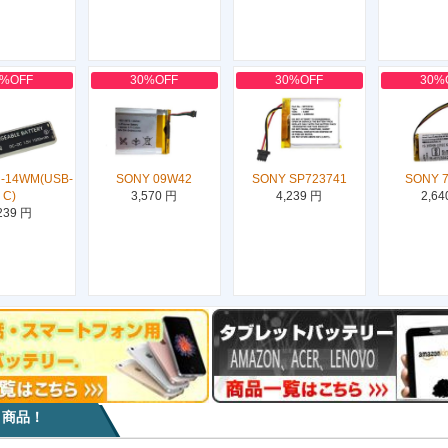
0%OFF
30%OFF
30%OFF
30%
-14WM(USB-
SONY 09W42
SONY SP723741
SONY 
C)
3,570 円
4,239 円
2,64
239 円
目商品！