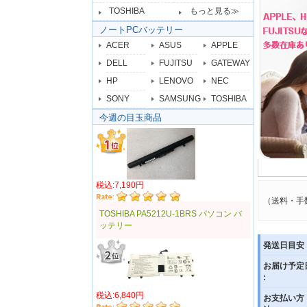
TOSHIBA
もっと見る≫
ノートPCバッテリー
ACER
ASUS
APPLE
DELL
FUJITSU
GATEWAY
HP
LENOVO
NEC
SONY
SAMSUNG
TOSHIBA
今週の目玉商品
税込:7,190円
（送料・手
TOSHIBA PA5212U-1BRS パソコン バ
ッテリー
発送日目安 
お届け予定
:
税込:6,840円
お支払い方