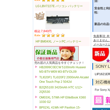
法:
LG LBV7227E パソコン バッテリー
安全性と利
性:
新品の出品:
税込:7,840円
免責事項:
ありません
HP BM04XL ノートPC バッテリー
メーカーと
売れ筋の人気商品を今すぐチェック！
SONY
HB2899C0ECW 5100mAh Huawei
M3-BTV-W09 M3-BTV-DL09
LIP1621E
TLI020F1 TLi020F2 2000mAh Alcatel
対応機
One Touch Pop 2 5042d
B2Q55100 3420mAh HTC U12+
For Sony X
2Q5530
OM03XL 57Wh HP EliteBook X360
1030 G2
BP02XL 41Wh HP Pavilion 15-