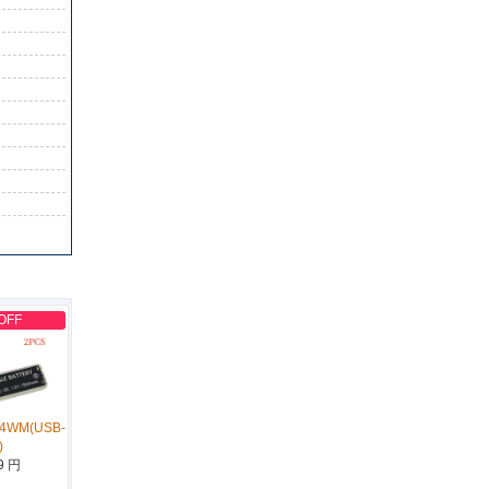
OFF
14WM(USB-
)
9 円