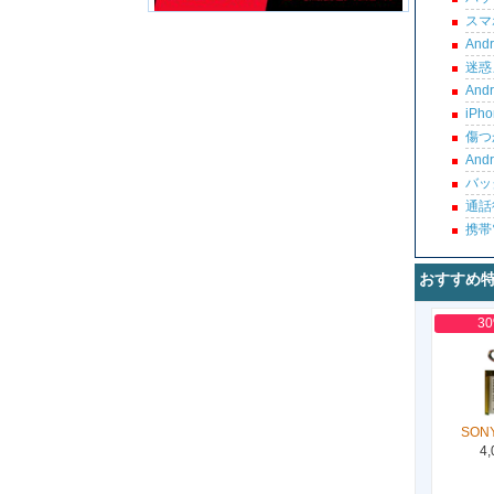
スマ
An
迷惑
An
iP
傷つ
An
バッ
通話
携帯
おすすめ
3
SONY
4,