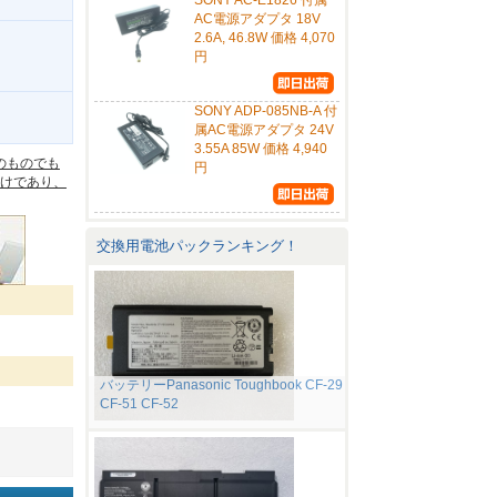
SONY AC-E1826 付属
AC電源アダプタ 18V
2.6A, 46.8W 価格 4,070
円
SONY ADP-085NB-A 付
。
属AC電源アダプタ 24V
3.55A 85W 価格 4,940
のものでも
円
けであり、
交換用電池パックランキング！
バッテリーPanasonic Toughbook CF-29
CF-51 CF-52