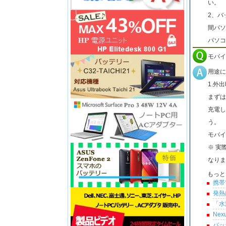
い。
2、バ
間パソ
パソコ
モバイ
用途に
1.外
まずは
充電し
う。
モバイ
※ 実
なりま
もっと
携帯
発熱
「水
Ne
バッ