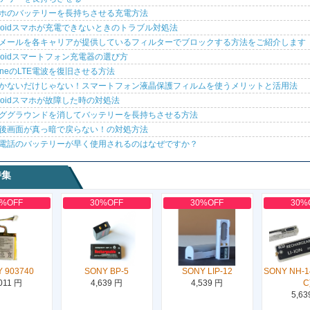
ホのバッテリーを長持ちさせる充電方法
droidスマホが充電できないときのトラブル対処法
メールを各キャリアが提供しているフィルターでブロックする方法をご紹介します
droidスマートフォン充電器の選び方
honeのLTE電波を復旧させる方法
かないだけじゃない！スマートフォン液晶保護フィルムを使うメリットと活用法
droidスマホが故障した時の対処法
ググラウンドを消してバッテリーを長持ちさせる方法
後画面が真っ暗で戻らない！の対処方法
電話のバッテリーが早く使用されるのはなぜですか？
特集
0%OFF
30%OFF
30%OFF
30%
 903740
SONY BP-5
SONY LIP-12
SONY NH-
011 円
4,639 円
4,539 円
C
5,63