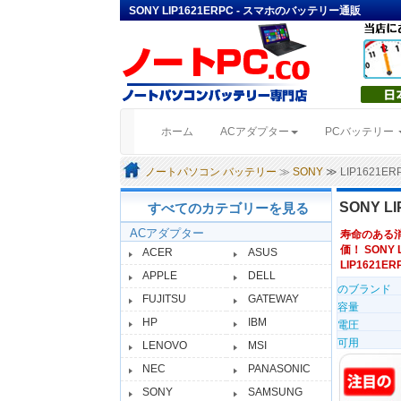
SONY LIP1621ERPC - スマホのバッテリー通販
(current)
ホーム
ACアダプター
PCバッテリー
ノートパソコン バッテリー
≫
SONY
≫ LIP1621
SONY 
すべてのカテゴリーを見る
ACアダプター
寿命のある
価！ SONY
ACER
ASUS
LIP1621ER
APPLE
DELL
のブランド
FUJITSU
GATEWAY
容量
HP
IBM
電圧
可用
LENOVO
MSI
NEC
PANASONIC
SONY
SAMSUNG