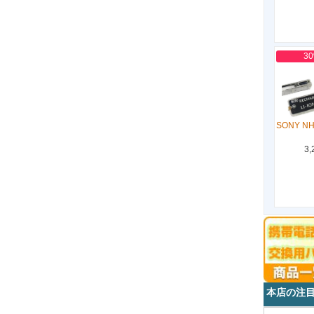
3
SONY NH
3,
本店の注