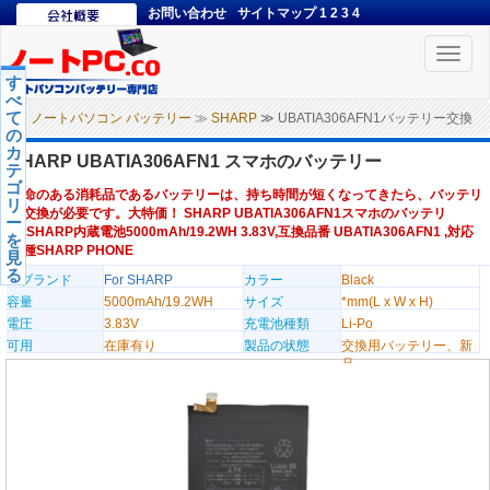
お問い合わせ
サイトマップ
1
2
3
4
Toggle
naviga
す
べ
て
ノートパソコン バッテリー
≫
SHARP
≫ UBATIA306AFN1バッテリー交換
の
カ
SHARP UBATIA306AFN1 スマホのバッテリー
テ
ゴ
寿命のある消耗品であるバッテリーは、持ち時間が短くなってきたら、バッテリ
リ
ー交換が必要です。大特価！ SHARP UBATIA306AFN1スマホのバッテリ
ー
ー,SHARP内蔵電池5000mAh/19.2WH 3.83V,互換品番 UBATIA306AFN1 ,対応
を
機種SHARP PHONE
見
る
のブランド
For SHARP
カラー
Black
容量
5000mAh/19.2WH
サイズ
*mm(L x W x H)
電圧
3.83V
充電池種類
Li-Po
可用
在庫有り
製品の状態
交換用バッテリー、新
品