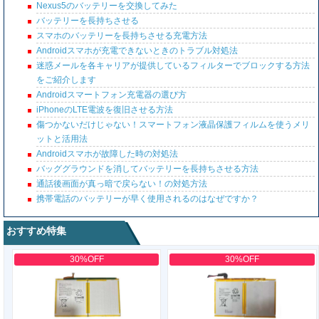
Nexus5のバッテリーを交換してみた
バッテリーを長持ちさせる
スマホのバッテリーを長持ちさせる充電方法
Androidスマホが充電できないときのトラブル対処法
迷惑メールを各キャリアが提供しているフィルターでブロックする方法
をご紹介します
Androidスマートフォン充電器の選び方
iPhoneのLTE電波を復旧させる方法
傷つかないだけじゃない！スマートフォン液晶保護フィルムを使うメリ
ットと活用法
Androidスマホが故障した時の対処法
バッググラウンドを消してバッテリーを長持ちさせる方法
通話後画面が真っ暗で戻らない！の対処方法
携帯電話のバッテリーが早く使用されるのはなぜですか？
おすすめ特集
30%OFF
30%OFF