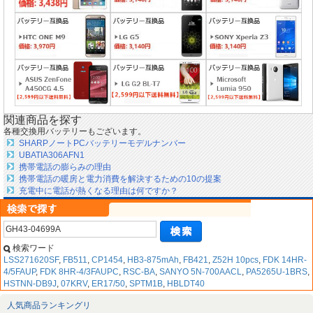
関連商品を探す
各種交換用バッテリーもございます。
SHARPノートPCバッテリーモデルナンバー
UBATIA306AFN1
携帯電話の膨らみの理由
携帯電話の暖房と電力消費を解決するための10の提案
充電中に電話が熱くなる理由は何ですか？
検索ワード
LSS271620SF
,
FB511
,
CP1454
,
HB3-875mAh
,
FB421
,
Z52H 10pcs
,
FDK 14HR-
4/5FAUP
,
FDK 8HR-4/3FAUPC
,
RSC-BA
,
SANYO 5N-700AACL
,
PA5265U-1BRS
,
HSTNN-DB9J
,
07KRV
,
ER17/50
,
SPTM1B
,
HBLDT40
人気商品ランキングリ