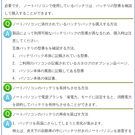
必要です。 ノートパソコンで使用しているバッテリは、バッテリの型番を確認
して購入することができます。
ノートパソコンに添付されているバッテリパックを購入する方法
製品によって利用可能なバッテリパックの型番が異なるため、購入時は注
意してください。
互換バッテリの型番をを確認する方法。
1、 バッテリパック本体に記載されている型番。
2、 ご利用のパソコンが記載されているカタログのオプション品ページ。
3、 パソコン本体の裏面に記載してある型番
4、 パソコン本体の保証書。
ノートパソコンのバッテリを長持ちさせる方法
ノートパソコンで電源プランを「省電力」モードに設定すると、消費電力
を節約してバッテリを長持ちさせることができます。
ノートパソコンのバッテリの寿命を延ばす方法
1、バッテリを高温にさらしてしまうと劣化が進みます。
例えば、炎天下の自動車の中にバッテリ付きのノートパソコンを放置する