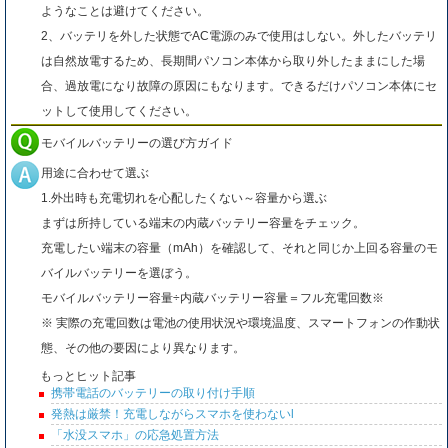
ようなことは避けてください。
2、バッテリを外した状態でAC電源のみで使用はしない。外したバッテリ
は自然放電するため、長期間パソコン本体から取り外したままにした場
合、過放電になり故障の原因にもなります。できるだけパソコン本体にセ
ットして使用してください。
モバイルバッテリーの選び方ガイド
用途に合わせて選ぶ
1.外出時も充電切れを心配したくない～容量から選ぶ
まずは所持している端末の内蔵バッテリー容量をチェック。
充電したい端末の容量（mAh）を確認して、それと同じか上回る容量のモ
バイルバッテリーを選ぼう。
モバイルバッテリー容量÷内蔵バッテリー容量＝フル充電回数※
※ 実際の充電回数は電池の使用状況や環境温度、スマートフォンの作動状
態、その他の要因により異なります。
もっとヒット記事
携帯電話のバッテリーの取り付け手順
発熱は厳禁！充電しながらスマホを使わないl
「水没スマホ」の応急処置方法