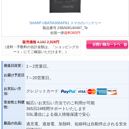
SHARP UBATIA306AFN1 スマホのバッテリー
製品番号 24BA08140487_Te
全国一律
送料360円
販売価格
4,182
2,928円
（送料・手数料の合計金額は、「ショッピングカ
ート」にてご確認いただけます。）
発送日目安 :
1～2営業日。
お届け予定日
7～20営業日。
:
お支払い方
クレジットカード:
法:
安全性と利便
幅広いお支払い方法でのご利用が可能
性:
365日24時間サポートいたします
SSL通信による個人情報保護で安心
新品の出品:
過充電、過放電、加熱時、短絡時は自動停止される安全