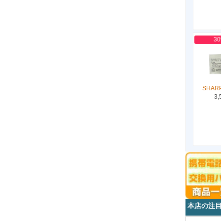
3
SHARP
3,
本店の注