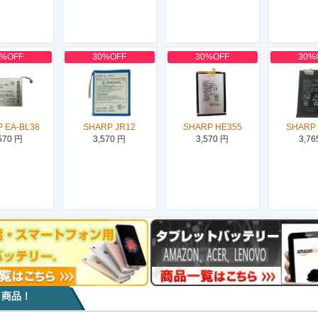
0%OFF
30%OFF
30%OFF
30%
 EA-BL38
SHARP JR12
SHARP HE355
SHARP
570 円
3,570 円
3,570 円
3,76
目商品！