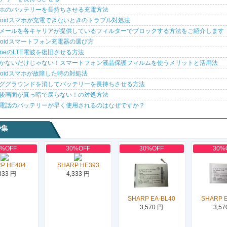
ホのバッテリーを長持ちさせる充電方法
droidスマホが充電できないときのトラブル対処法
メールを各キャリアが提供しているフィルターでブロックする方法をご紹介します
droidスマートフォン充電器の選び方
honeのLTE電波を復旧させる方法
かないだけじゃない！スマートフォン液晶保護フィルムを使うメリットと活用法
droidスマホが故障した時の対処法
ググラウンドを消してバッテリーを長持ちさせる方法
後画面が真っ暗で戻らない！の対処方法
電話のバッテリーが早く使用されるのはなぜですか？
特集
0%OFF
30%OFF
30%OFF
30%
P HE404
SHARP HE393
333 円
4,333 円
SHARP EA-BL40
SHARP 
3,570 円
3,57