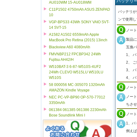
バッテリ
AU010WM 15-AU018WM
C11P1502 4750mAh ASUS ZENPAD
バッテリが
10
ンで使用し
VGP-BPS33 43Wh SONY VAIO SVT-
14 SVT-15
ノート
A1582 A1502 6559mAh Apple
製品に
MacBook Pro Retina (2015) 13inch
互換バ
Blackview A60 4080mAh
FMVNBP212 FPCBP342 24Wh
1、 
Fujitsu AH42/H
2、 
W510BAT-3 6-87-W510S-4UF2
3、 
24Wh CLEVO W515LU W510LU
4、 
W510S
58 000056 MC-305070 1320mAh
ノート
AMAZON Kindle Voyage
ノート
NEC PC-VP-BP90 OP-570-77012
3350mAh
ちさせ
061384 061385 061386 2230mAh
ノート
Bose Soundlink Mini I
1、バ
例えば