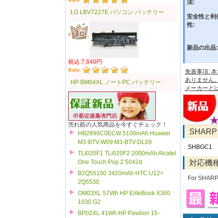
法:
LG LBV7227E パソコン バッテリー
安全性と利
性:
新品の出品:
税込:7,840円
免責事項:
ありません
HP BM04XL ノートPC バッテリー
メーカーと
売れ筋の人気商品を今すぐチェック！
SHAR
HB2899C0ECW 5100mAh Huawei
M3-BTV-W09 M3-BTV-DL09
SHBGC1
TLI020F1 TLi020F2 2000mAh Alcatel
対応機
One Touch Pop 2 5042d
B2Q55100 3420mAh HTC U12+
For SHAR
2Q5530
OM03XL 57Wh HP EliteBook X360
1030 G2
BP02XL 41Wh HP Pavilion 15-