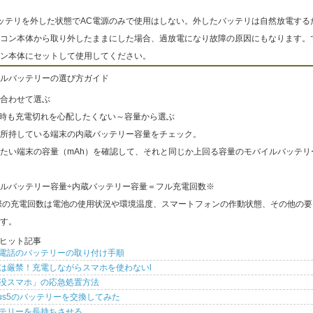
ッテリを外した状態でAC電源のみで使用はしない。外したバッテリは自然放電する
コン本体から取り外したままにした場合、過放電になり故障の原因にもなります。
ン本体にセットして使用してください。
ルバッテリーの選び方ガイド
合わせて選ぶ
出時も充電切れを心配したくない～容量から選ぶ
所持している端末の内蔵バッテリー容量をチェック。
たい端末の容量（mAh）を確認して、それと同じか上回る容量のモバイルバッテリ
ルバッテリー容量÷内蔵バッテリー容量＝フル充電回数※
際の充電回数は電池の使用状況や環境温度、スマートフォンの作動状態、その他の要
す。
ヒット記事
電話のバッテリーの取り付け手順
は厳禁！充電しながらスマホを使わないl
没スマホ」の応急処置方法
xus5のバッテリーを交換してみた
テリーを長持ちさせる