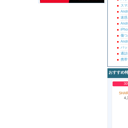
スマ
An
迷惑
An
iP
傷つ
An
バッ
通話
携帯
おすすめ
3
SHAR
4,