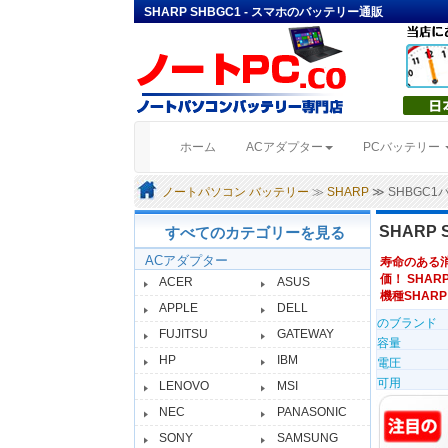
SHARP SHBGC1 - スマホのバッテリー通販
(current)
ホーム
ACアダプター
PCバッテリー
ノートパソコン バッテリー
≫
SHARP
≫ SHBGC
SHARP
すべてのカテゴリーを見る
ACアダプター
寿命のある
価！ SHAR
ACER
ASUS
機種SHARP
APPLE
DELL
のブランド
FUJITSU
GATEWAY
容量
HP
IBM
電圧
可用
LENOVO
MSI
NEC
PANASONIC
SONY
SAMSUNG