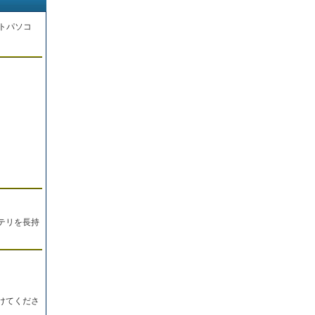
トパソコ
。
テリを長持
けてくださ