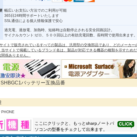
便
幅広いお支払い方法でのご利用が可能
365日24時間サポートいたします
SSL通信による個人情報保護で安心
過充電、過放電、加熱時、短絡時は自動停止される安全回路設計。
サイクルカウント:ゼロ、５００回以上の有効充電回数、長時間で使用出来ます
 本サイトで販売されているすべての製品は、汎用型の交換部品であり、どのメーカー
。当サイトで掲載しているブランド名は、製品が対応できる機器の種類を示すためだ
は関係ありません。
P SHBGC1バッテリー互換品番
種
P PHONE
ここにクリックと、もっと
sharp
ノートパ
ソコンの型番をチェクして出来ます。