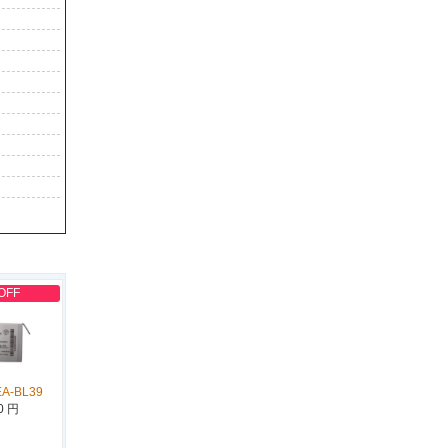
OFF
EA-BL39
0 円