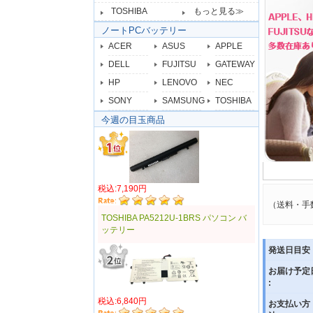
TOSHIBA
もっと見る≫
ノートPCバッテリー
ACER
ASUS
APPLE
DELL
FUJITSU
GATEWAY
HP
LENOVO
NEC
SONY
SAMSUNG
TOSHIBA
今週の目玉商品
税込:7,190円
（送料・手
TOSHIBA PA5212U-1BRS パソコン バ
ッテリー
発送日目安 
お届け予定
:
税込:6,840円
お支払い方