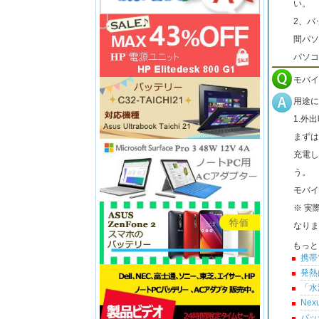
い。
2、バ
間パソ
パソコ
モバイ
用途に
1.外
まずは
充電し
う。
モバイ
※ 実
なりま
もっと
携帯
発熱
「水
Ne
バッ