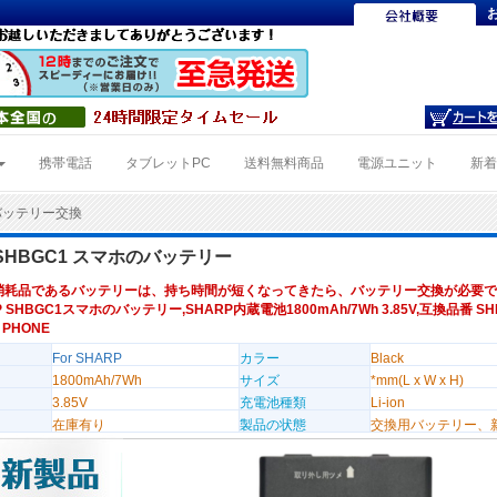
携帯電話
タブレットPC
送料無料商品
電源ユニット
新
1バッテリー交換
 SHBGC1 スマホのバッテリー
消耗品であるバッテリーは、持ち時間が短くなってきたら、バッテリー交換が必要で
P SHBGC1スマホのバッテリー,SHARP内蔵電池1800mAh/7Wh 3.85V,互換品番 SH
 PHONE
For SHARP
カラー
Black
1800mAh/7Wh
サイズ
*mm(L x W x H)
3.85V
充電池種類
Li-ion
在庫有り
製品の状態
交換用バッテリー、