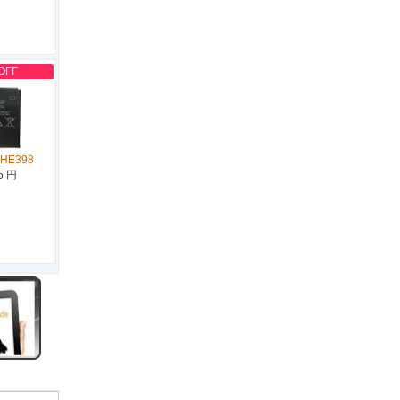
OFF
 HE398
5 円