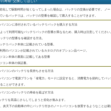
ーの寿命･交換してほしい
劣化して駆動時間が短くなってしまった場合は、バッテリの交換が必要です。 ノー
ているバッテリは、バッテリの型番を確認して購入することができます。
パソコンに添付されているバッテリパックを購入する方法
よって利用可能なバッテリパックの型番が異なるため、購入時は注意してください
ッテリの型番をを確認する方法。
バッテリパック本体に記載されている型番。
ご利用のパソコンが記載されているカタログのオプション品ページ。
パソコン本体の裏面に記載してある型番
パソコン本体の保証書。
パソコンのバッテリを長持ちさせる方法
パソコンで電源プランを「省電力」モードに設定すると、消費電力を節約してバッ
ることができます。
パソコンのバッテリの寿命を延ばす方法
ッテリを高温にさらしてしまうと劣化が進みます。
、炎天下の自動車の中にバッテリ付きのノートパソコンを放置するようなことは避