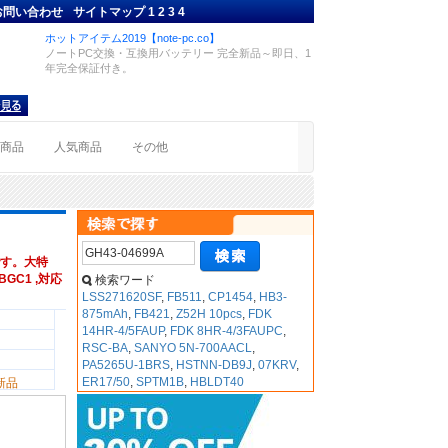
お問い合わせ
サイトマップ
1
2
3
4
ホットアイテム2019【note-pc.co】
ノートPC交換・互換用バッテリー 完全新品～即日、1
年完全保証付き。
着商品
人気商品
その他
す。大特
BGC1 ,対応
検索ワード
LSS271620SF
,
FB511
,
CP1454
,
HB3-
875mAh
,
FB421
,
Z52H 10pcs
,
FDK
14HR-4/5FAUP
,
FDK 8HR-4/3FAUPC
,
RSC-BA
,
SANYO 5N-700AACL
,
PA5265U-1BRS
,
HSTNN-DB9J
,
07KRV
,
ER17/50
,
SPTM1B
,
HBLDT40
新品