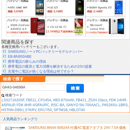
関連商品を探す
各種交換用バッテリーもございます。
SAMSUNGノートPCバッテリーモデルナンバー
EB-BN950ABE
携帯電話の膨らみの理由
携帯電話の暖房と電力消費を解決するための10の提案
充電中に電話が熱くなる理由は何ですか？
検索ワード
LSS271620SF
,
FB511
,
CP1454
,
HB3-875mAh
,
FB421
,
Z52H 10pcs
,
FDK 14HR-
4/5FAUP
,
FDK 8HR-4/3FAUPC
,
RSC-BA
,
SANYO 5N-700AACL
,
PA5265U-1BRS
,
HSTNN-DB9J
,
07KRV
,
ER17/50
,
SPTM1B
,
HBLDT40
人気商品ランキングリ
SAMSUNG BN44-00924A 付属AC電源アダプタ 24V 7.5A 価格