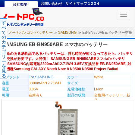
お問い合わせ
サイトマップ
1
2
3
4
Toggle
naviga
す
べ
て
ノートパソコン バッテリー
≫
SAMSUNG
≫ EB-BN950ABEバッテリー交換
の
カ
SAMSUNG EB-BN950ABE スマホのバッテリー
テ
ゴ
寿命のある消耗品であるバッテリーは、持ち時間が短くなってきたら、バッテリ
リ
ー交換が必要です。大特価！ SAMSUNG EB-BN950ABEスマホのバッテリ
ー
ー,SAMSUNG内蔵電池3300mAh/12.71WH 3.85V,互換品番 EB-BN950ABE ,対
を
応機種Samsung GALAXY Note8 Note 8 N9500 N9508 Project Baikal
見
る
のブランド
For SAMSUNG
カラー
White
容量
3300mAh/12.71WH
サイズ
電圧
3.85V
充電池種類
Li-ion
可用
在庫有り
製品の状態
交換用バッテリー、新
品