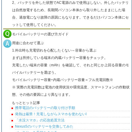
2、バッテリを外した状態でAC電源のみで使用はしない。外したバッテリ
は自然放電するため、長期間パソコン本体から取り外したままにした場
合、過放電になり故障の原因にもなります。できるだけパソコン本体にセ
ットして使用してください。
モバイルバッテリーの選び方ガイド
用途に合わせて選ぶ
1.外出時も充電切れを心配したくない～容量から選ぶ
まずは所持している端末の内蔵バッテリー容量をチェック。
充電したい端末の容量（mAh）を確認して、それと同じか上回る容量のモ
バイルバッテリーを選ぼう。
モバイルバッテリー容量÷内蔵バッテリー容量＝フル充電回数※
※ 実際の充電回数は電池の使用状況や環境温度、スマートフォンの作動状
態、その他の要因により異なります。
もっとヒット記事
携帯電話のバッテリーの取り付け手順
発熱は厳禁！充電しながらスマホを使わないl
「水没スマホ」の応急処置方法
Nexus5のバッテリーを交換してみた