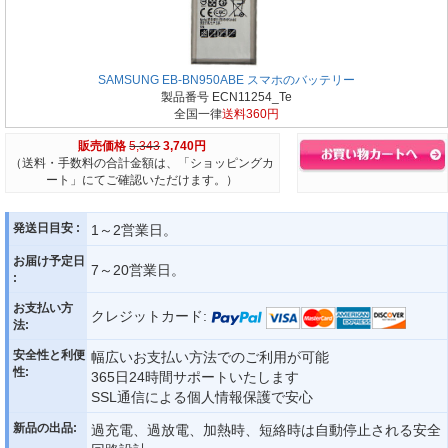
SAMSUNG EB-BN950ABE スマホのバッテリー
製品番号 ECN11254_Te
全国一律
送料360円
販売価格
5,343
3,740円
（送料・手数料の合計金額は、「ショッピングカ
ート」にてご確認いただけます。）
発送日目安 :
1～2営業日。
お届け予定日
7～20営業日。
:
お支払い方
クレジットカード:
法:
安全性と利便
幅広いお支払い方法でのご利用が可能
性:
365日24時間サポートいたします
SSL通信による個人情報保護で安心
新品の出品:
過充電、過放電、加熱時、短絡時は自動停止される安全