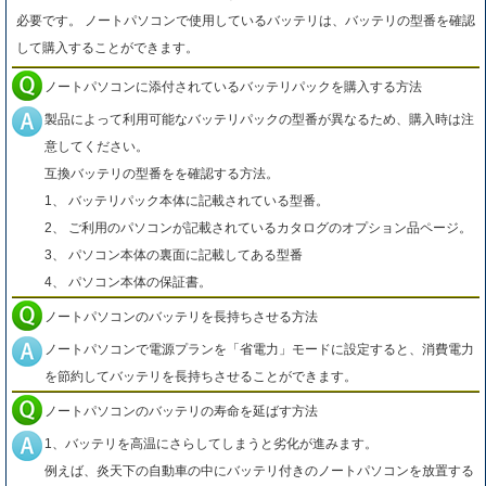
必要です。 ノートパソコンで使用しているバッテリは、バッテリの型番を確認
して購入することができます。
ノートパソコンに添付されているバッテリパックを購入する方法
製品によって利用可能なバッテリパックの型番が異なるため、購入時は注
意してください。
互換バッテリの型番をを確認する方法。
1、 バッテリパック本体に記載されている型番。
2、 ご利用のパソコンが記載されているカタログのオプション品ページ。
3、 パソコン本体の裏面に記載してある型番
4、 パソコン本体の保証書。
ノートパソコンのバッテリを長持ちさせる方法
ノートパソコンで電源プランを「省電力」モードに設定すると、消費電力
を節約してバッテリを長持ちさせることができます。
ノートパソコンのバッテリの寿命を延ばす方法
1、バッテリを高温にさらしてしまうと劣化が進みます。
例えば、炎天下の自動車の中にバッテリ付きのノートパソコンを放置する