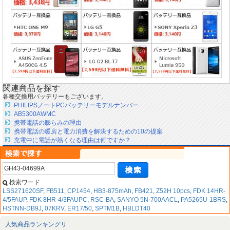
関連商品を探す
各種交換用バッテリーもございます。
PHILIPSノートPCバッテリーモデルナンバー
AB5300AWMC
携帯電話の膨らみの理由
携帯電話の暖房と電力消費を解決するための10の提案
充電中に電話が熱くなる理由は何ですか？
検索ワード
LSS271620SF
,
FB511
,
CP1454
,
HB3-875mAh
,
FB421
,
Z52H 10pcs
,
FDK 14HR-
4/5FAUP
,
FDK 8HR-4/3FAUPC
,
RSC-BA
,
SANYO 5N-700AACL
,
PA5265U-1BRS
,
HSTNN-DB9J
,
07KRV
,
ER17/50
,
SPTM1B
,
HBLDT40
人気商品ランキングリ