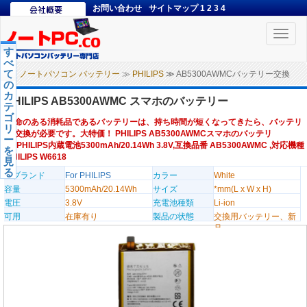
お問い合わせ
サイトマップ
1
2
3
4
Toggle
naviga
す
べ
て
ノートパソコン バッテリー
≫
PHILIPS
≫ AB5300AWMCバッテリー交換
の
カ
PHILIPS AB5300AWMC スマホのバッテリー
テ
ゴ
寿命のある消耗品であるバッテリーは、持ち時間が短くなってきたら、バッテリ
リ
ー交換が必要です。大特価！ PHILIPS AB5300AWMCスマホのバッテリ
ー
ー,PHILIPS内蔵電池5300mAh/20.14Wh 3.8V,互換品番 AB5300AWMC ,対応機種
を
PHILIPS W6618
見
る
のブランド
For PHILIPS
カラー
White
容量
5300mAh/20.14Wh
サイズ
*mm(L x W x H)
電圧
3.8V
充電池種類
Li-ion
可用
在庫有り
製品の状態
交換用バッテリー、新
品