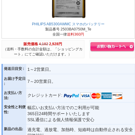
PHILIPS AB5300AWMC スマホのバッテリー
製品番号 2503BA0750M_Te
全国一律
送料360円
販売価格
4,182
2,928円
（送料・手数料の合計金額は、「ショッピングカ
ート」にてご確認いただけます。）
発送日目安 :
1～2営業日。
お届け予定日
7～20営業日。
:
お支払い方
クレジットカード:
法:
安全性と利便
幅広いお支払い方法でのご利用が可能
性:
365日24時間サポートいたします
SSL通信による個人情報保護で安心
新品の出品:
過充電、過放電、加熱時、短絡時は自動停止される安全