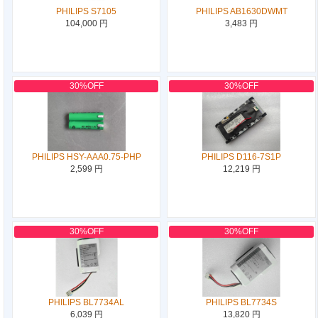
PHILIPS S7105
PHILIPS AB1630DWMT
104,000 円
3,483 円
30%OFF
30%OFF
PHILIPS HSY-AAA0.75-PHP
PHILIPS D116-7S1P
2,599 円
12,219 円
30%OFF
30%OFF
PHILIPS BL7734AL
PHILIPS BL7734S
6,039 円
13,820 円