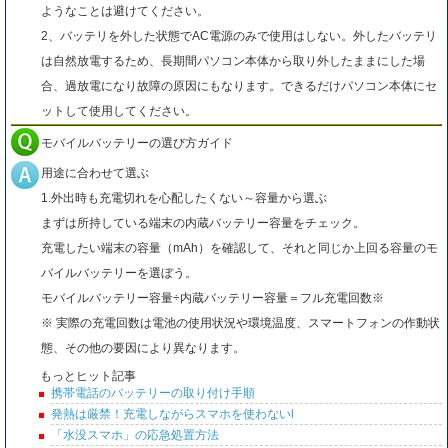
ようなことは避けてください。
2、バッテリを外した状態でAC電源のみで使用はしない。外したバッテリ
は自然放電するため、長期間パソコン本体から取り外したままにした場
合、過放電になり故障の原因にもなります。できるだけパソコン本体にセ
ットして使用してください。
モバイルバッテリーの選び方ガイド
用途に合わせて選ぶ
1.外出時も充電切れを心配したくない～容量から選ぶ
まずは所持している端末の内蔵バッテリー容量をチェック。
充電したい端末の容量（mAh）を確認して、それと同じか上回る容量のモ
バイルバッテリーを選ぼう。
モバイルバッテリー容量÷内蔵バッテリー容量＝フル充電回数※
※ 実際の充電回数は電池の使用状況や環境温度、スマートフォンの作動状
態、その他の要因により異なります。
もっとヒット記事
携帯電話のバッテリーの取り付け手順
発熱は厳禁！充電しながらスマホを使わないl
「水没スマホ」の応急処置方法