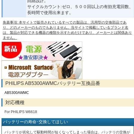
回路設計。
サイクルカウント:ゼロ、５００回以上の有効充電回数、
長時間で使用出来ます。
免責事項: 本サイトで販売されているすべての製品は、汎用型の交換部品であ
り、どのメーカーのものでもありません。当サイトで掲載しているブランド名
は、製品が対応できる機器の種類を示すためだけであり、メーカーとは関係あり
ません。
PHILIPS AB5300AWMCバッテリー互換品番
AB5300AWMC
対応機種
For PHILIPS W6618
バッテリーの寿命･交換してほしい
バッテリが劣化して駆動時間が短くなってしまった場合は、バッテリの交換が