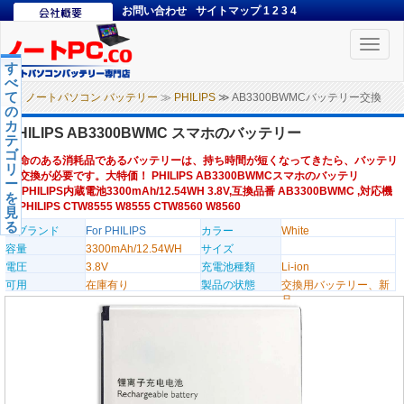
お問い合わせ
サイトマップ
1
2
3
4
Toggle
naviga
す
べ
て
ノートパソコン バッテリー
≫
PHILIPS
≫ AB3300BWMCバッテリー交換
の
カ
PHILIPS AB3300BWMC スマホのバッテリー
テ
ゴ
寿命のある消耗品であるバッテリーは、持ち時間が短くなってきたら、バッテリ
リ
ー交換が必要です。大特価！ PHILIPS AB3300BWMCスマホのバッテリ
ー
ー,PHILIPS内蔵電池3300mAh/12.54WH 3.8V,互換品番 AB3300BWMC ,対応機
を
種PHILIPS CTW8555 W8555 CTW8560 W8560
見
る
のブランド
For PHILIPS
カラー
White
容量
3300mAh/12.54WH
サイズ
電圧
3.8V
充電池種類
Li-ion
可用
在庫有り
製品の状態
交換用バッテリー、新
品