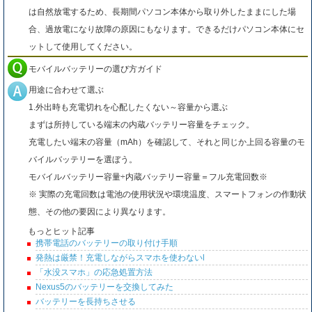
は自然放電するため、長期間パソコン本体から取り外したままにした場
合、過放電になり故障の原因にもなります。できるだけパソコン本体にセ
ットして使用してください。
モバイルバッテリーの選び方ガイド
用途に合わせて選ぶ
1.外出時も充電切れを心配したくない～容量から選ぶ
まずは所持している端末の内蔵バッテリー容量をチェック。
充電したい端末の容量（mAh）を確認して、それと同じか上回る容量のモ
バイルバッテリーを選ぼう。
モバイルバッテリー容量÷内蔵バッテリー容量＝フル充電回数※
※ 実際の充電回数は電池の使用状況や環境温度、スマートフォンの作動状
態、その他の要因により異なります。
もっとヒット記事
携帯電話のバッテリーの取り付け手順
発熱は厳禁！充電しながらスマホを使わないl
「水没スマホ」の応急処置方法
Nexus5のバッテリーを交換してみた
バッテリーを長持ちさせる