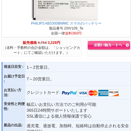
PHILIPS AB3300BWMC スマホのバッテリー
製品番号 20IV109_Te
全国一律
送料360円
販売価格
4,754
3,328円
（送料・手数料の合計金額は、「ショッピングカ
ート」にてご確認いただけます。）
発送日目安 :
1～2営業日。
お届け予定日
7～20営業日。
:
お支払い方
クレジットカード:
法:
安全性と利便
幅広いお支払い方法でのご利用が可能
性:
365日24時間サポートいたします
SSL通信による個人情報保護で安心
新品の出品:
過充電、過放電、加熱時、短絡時は自動停止される安全