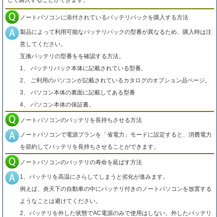
して購入することができます。
ノートパソコンに添付されているバッテリパックを購入する方法
製品によって利用可能なバッテリパックの型番が異なるため、購入時は注
意してください。
互換バッテリの型番をを確認する方法。
1、 バッテリパック本体に記載されている型番。
2、 ご利用のパソコンが記載されているカタログのオプション品ページ。
3、 パソコン本体の裏面に記載してある型番
4、 パソコン本体の保証書。
ノートパソコンのバッテリを長持ちさせる方法
ノートパソコンで電源プランを「省電力」モードに設定すると、消費電力
を節約してバッテリを長持ちさせることができます。
ノートパソコンのバッテリの寿命を延ばす方法
1、バッテリを高温にさらしてしまうと劣化が進みます。
例えば、炎天下の自動車の中にバッテリ付きのノートパソコンを放置する
ようなことは避けてください。
2、バッテリを外した状態でAC電源のみで使用はしない。外したバッテリ