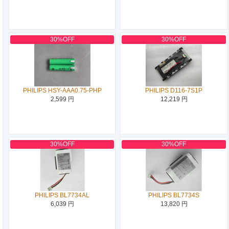
30%OFF
30%OFF
PHILIPS HSY-AAA0.75-PHP
PHILIPS D116-7S1P
2,599 円
12,219 円
30%OFF
30%OFF
PHILIPS BL7734AL
PHILIPS BL7734S
6,039 円
13,820 円