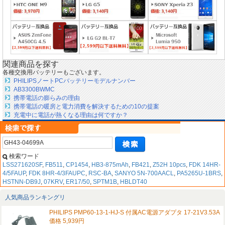
関連商品を探す
各種交換用バッテリーもございます。
PHILIPSノートPCバッテリーモデルナンバー
AB3300BWMC
携帯電話の膨らみの理由
携帯電話の暖房と電力消費を解決するための10の提案
充電中に電話が熱くなる理由は何ですか？
検索ワード
LSS271620SF
,
FB511
,
CP1454
,
HB3-875mAh
,
FB421
,
Z52H 10pcs
,
FDK 14HR-
4/5FAUP
,
FDK 8HR-4/3FAUPC
,
RSC-BA
,
SANYO 5N-700AACL
,
PA5265U-1BRS
,
HSTNN-DB9J
,
07KRV
,
ER17/50
,
SPTM1B
,
HBLDT40
人気商品ランキングリ
PHILIPS PMP60-13-1-HJ-S 付属AC電源アダプタ 17-21V3.53A
価格 5,939円