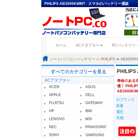
PHILIPS AB3000KWMT - スマホのバッテリー通販
(current)
ホーム
ACアダプター
PCバッテリー
ノートパソコン バッテリー
≫
PHILIPS
≫ AB300
PHILI
すべてのカテゴリーを見る
ACアダプター
寿命のある
価！ PHILI
ACER
ASUS
AB3000KWM
APPLE
DELL
のブランド
FUJITSU
GATEWAY
容量
HP
IBM
電圧
可用
LENOVO
MSI
NEC
PANASONIC
SONY
SAMSUNG