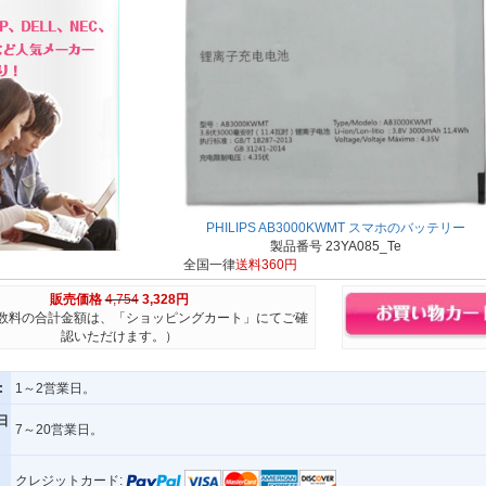
PHILIPS AB3000KWMT スマホのバッテリー
製品番号 23YA085_Te
全国一律
送料360円
販売価格
4,754
3,328円
数料の合計金額は、「ショッピングカート」にてご確
認いただけます。）
:
1～2営業日。
日
7～20営業日。
クレジットカード: