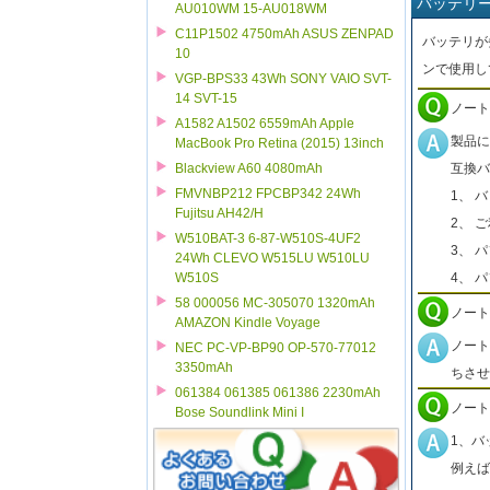
バッテリ
AU010WM 15-AU018WM
C11P1502 4750mAh ASUS ZENPAD
バッテリが
10
ンで使用し
VGP-BPS33 43Wh SONY VAIO SVT-
14 SVT-15
ノート
A1582 A1502 6559mAh Apple
製品に
MacBook Pro Retina (2015) 13inch
互換バ
Blackview A60 4080mAh
FMVNBP212 FPCBP342 24Wh
1、 
Fujitsu AH42/H
2、 
W510BAT-3 6-87-W510S-4UF2
3、 
24Wh CLEVO W515LU W510LU
4、 
W510S
58 000056 MC-305070 1320mAh
ノート
AMAZON Kindle Voyage
ノート
NEC PC-VP-BP90 OP-570-77012
3350mAh
ちさせ
061384 061385 061386 2230mAh
ノート
Bose Soundlink Mini I
1、バ
例えば