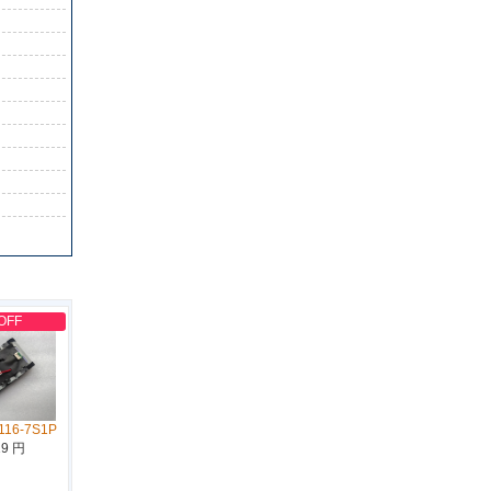
OFF
116-7S1P
19 円