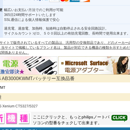
便
幅広いお支払い方法でのご利用が可能
365日24時間サポートいたします
SSL通信による個人情報保護で安心
過充電、過放電、加熱時、短絡時は自動停止される安全回路設計。
サイクルカウント:ゼロ、５００回以上の有効充電回数、長時間で使用出来ます
 本サイトで販売されているすべての製品は、汎用型の交換部品であり、どのメーカー
。当サイトで掲載しているブランド名は、製品が対応できる機器の種類を示すためだ
は関係ありません。
PS AB3000KWMTバッテリー互換品番
WMT
種
PS Xenium CTS327/S327
ここにクリックと、もっと
philips
ノートパ
ソコンの型番をチェクして出来ます。