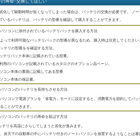
ーの寿命･交換してほしい
劣化して駆動時間が短くなってしまった場合は、バッテリの交換が必要です。 ノー
ているバッテリは、バッテリの型番を確認して購入することができます。
パソコンに添付されているバッテリパックを購入する方法
よって利用可能なバッテリパックの型番が異なるため、購入時は注意してください
ッテリの型番をを確認する方法。
バッテリパック本体に記載されている型番。
ご利用のパソコンが記載されているカタログのオプション品ページ。
パソコン本体の裏面に記載してある型番
パソコン本体の保証書。
パソコンのバッテリを長持ちさせる方法
パソコンで電源プランを「省電力」モードに設定すると、消費電力を節約してバッ
ることができます。
パソコンのバッテリの寿命を延ばす方法
ッテリを高温にさらしてしまうと劣化が進みます。
、炎天下の自動車の中にバッテリ付きのノートパソコンを放置するようなことは避