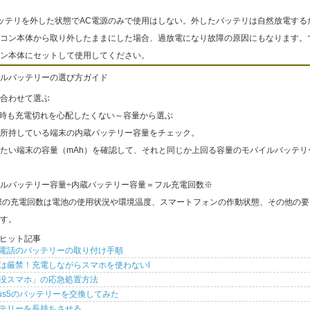
ッテリを外した状態でAC電源のみで使用はしない。外したバッテリは自然放電する
コン本体から取り外したままにした場合、過放電になり故障の原因にもなります。
ン本体にセットして使用してください。
ルバッテリーの選び方ガイド
合わせて選ぶ
出時も充電切れを心配したくない～容量から選ぶ
所持している端末の内蔵バッテリー容量をチェック。
たい端末の容量（mAh）を確認して、それと同じか上回る容量のモバイルバッテリ
ルバッテリー容量÷内蔵バッテリー容量＝フル充電回数※
際の充電回数は電池の使用状況や環境温度、スマートフォンの作動状態、その他の要
す。
ヒット記事
電話のバッテリーの取り付け手順
は厳禁！充電しながらスマホを使わないl
没スマホ」の応急処置方法
xus5のバッテリーを交換してみた
テリーを長持ちさせる