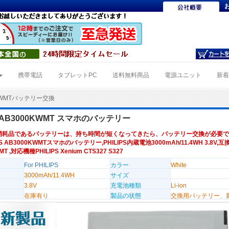
携帯電話
タブレットPC
送料無料商品
電源ユニット
新
0KWMTバッテリー交換
PS AB3000KWMT スマホのバッテリー
消耗品であるバッテリーは、持ち時間が短くなってきたら、バッテリー交換が必要で
PS AB3000KWMTスマホのバッテリー,PHILIPS内蔵電池3000mAh/11.4WH 3.8V,
T ,対応機種PHILIPS Xenium CTS327 S327
For PHILIPS
カラー
White
3000mAh/11.4WH
サイズ
3.8V
充電池種類
Li-ion
在庫有り
製品の状態
交換用バッテリー、