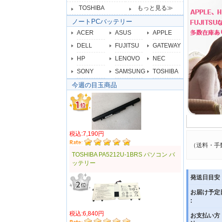
TOSHIBA
もっと見る≫
ノートPCバッテリー
ACER
ASUS
APPLE
DELL
FUJITSU
GATEWAY
HP
LENOVO
NEC
SONY
SAMSUNG
TOSHIBA
今週の目玉商品
税込:7,190円
（送料・手
TOSHIBA PA5212U-1BRS パソコン バ
ッテリー
発送日目安 
お届け予定
:
税込:6,840円
お支払い方