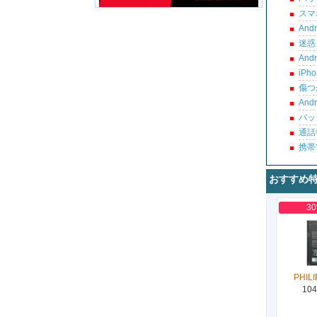
スマ
An
迷惑
An
iP
傷つ
An
バッ
通話
携帯
おすすめ
3
PHILI
104