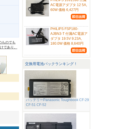
PHILIPS 1091398 付属
AC電源アダプタ 12 5A,
60W 価格 6,427円
PHILIPS FSP180-
。
AJBN3-T 付属AC電源ア
ダプタ 19.5V 9.23A,
のものでも
180.0W 価格 8,640円
けであり、
交換用電池パックランキング！
バッテリーPanasonic Toughbook CF-29
CF-51 CF-52