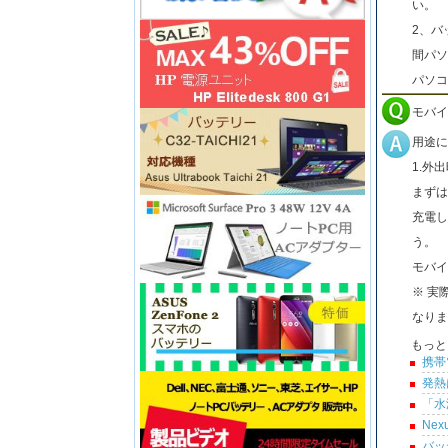
い。
2、バ
間パソ
パソコ
モバイ
用途に
1.外
まずは
充電し
う。
モバイ
※ 実
なりま
もっと
携帯
発熱
「水
Ne
バッ