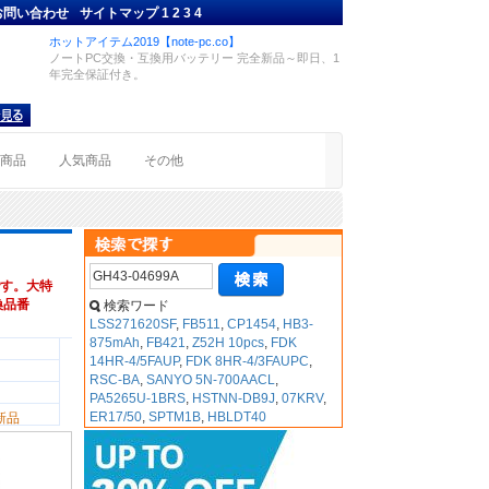
お問い合わせ
サイトマップ
1
2
3
4
ホットアイテム2019【note-pc.co】
ノートPC交換・互換用バッテリー 完全新品～即日、1
年完全保証付き。
着商品
人気商品
その他
す。大特
互換品番
検索ワード
LSS271620SF
,
FB511
,
CP1454
,
HB3-
875mAh
,
FB421
,
Z52H 10pcs
,
FDK
14HR-4/5FAUP
,
FDK 8HR-4/3FAUPC
,
RSC-BA
,
SANYO 5N-700AACL
,
PA5265U-1BRS
,
HSTNN-DB9J
,
07KRV
,
ER17/50
,
SPTM1B
,
HBLDT40
新品