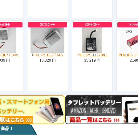
0%OFF
30%OFF
30%OFF
30%
S BL7734AL
PHILIPS BL7734S
PHILIPS 1127881
PHILIPS U
039 円
13,820 円
35,219 円
2,59
目商品！