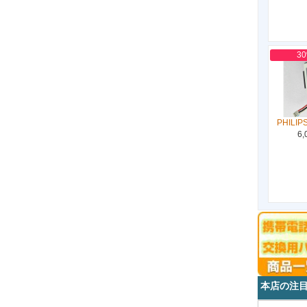
3
PHILIP
6,
本店の注