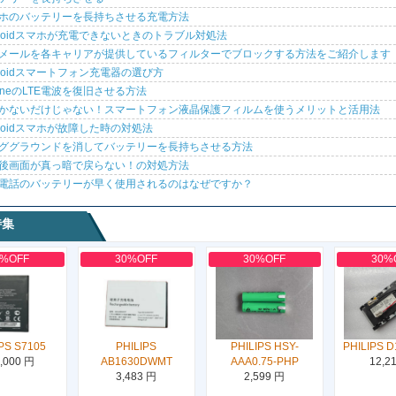
ホのバッテリーを長持ちさせる充電方法
droidスマホが充電できないときのトラブル対処法
メールを各キャリアが提供しているフィルターでブロックする方法をご紹介します
droidスマートフォン充電器の選び方
honeのLTE電波を復旧させる方法
かないだけじゃない！スマートフォン液晶保護フィルムを使うメリットと活用法
droidスマホが故障した時の対処法
ググラウンドを消してバッテリーを長持ちさせる方法
後画面が真っ暗で戻らない！の対処方法
電話のバッテリーが早く使用されるのはなぜですか？
特集
0%OFF
30%OFF
30%OFF
30%
PS S7105
PHILIPS
PHILIPS HSY-
PHILIPS D
,000 円
AB1630DWMT
AAA0.75-PHP
12,2
3,483 円
2,599 円