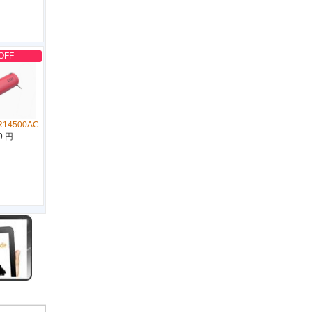
OFF
R14500AC
9 円