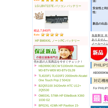
法:
LG LBV7227E パソコン バッテリー
安全性と利
性:
新品の出品:
税込:7,840円
免責事項:
ありません
HP BM04XL ノートPC バッテリー
メーカーと
売れ筋の人気商品を今すぐチェック！
PHILI
HB2899C0ECW 5100mAh Huawei
M3-BTV-W09 M3-BTV-DL09
AB3000K
TLI020F1 TLi020F2 2000mAh Alcatel
対応機
One Touch Pop 2 5042d
B2Q55100 3420mAh HTC U12+
For PHILI
2Q5530
OM03XL 57Wh HP EliteBook X360
1030 G2
BP02XL 41Wh HP Pavilion 15-