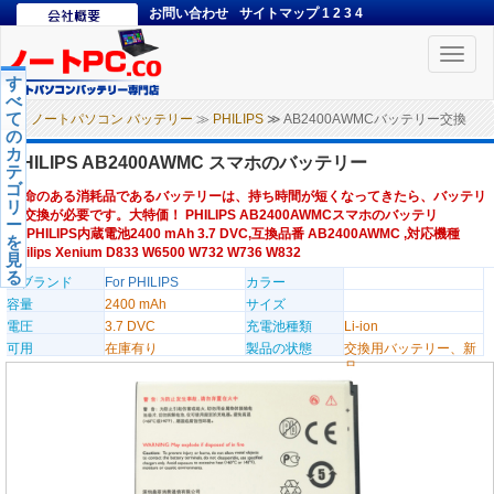
お問い合わせ
サイトマップ
1
2
3
4
Toggle
naviga
す
べ
て
ノートパソコン バッテリー
≫
PHILIPS
≫ AB2400AWMCバッテリー交換
の
カ
PHILIPS AB2400AWMC スマホのバッテリー
テ
ゴ
寿命のある消耗品であるバッテリーは、持ち時間が短くなってきたら、バッテリ
リ
ー交換が必要です。大特価！ PHILIPS AB2400AWMCスマホのバッテリ
ー
ー,PHILIPS内蔵電池2400 mAh 3.7 DVC,互換品番 AB2400AWMC ,対応機種
を
Philips Xenium D833 W6500 W732 W736 W832
見
る
のブランド
For PHILIPS
カラー
容量
2400 mAh
サイズ
電圧
3.7 DVC
充電池種類
Li-ion
可用
在庫有り
製品の状態
交換用バッテリー、新
品