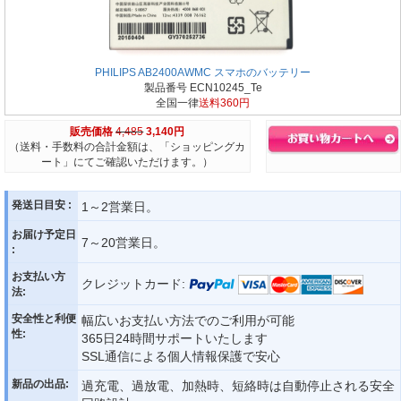
PHILIPS AB2400AWMC スマホのバッテリー
製品番号 ECN10245_Te
全国一律
送料360円
販売価格
4,485
3,140円
（送料・手数料の合計金額は、「ショッピングカ
ート」にてご確認いただけます。）
発送日目安 :
1～2営業日。
お届け予定日
7～20営業日。
:
お支払い方
クレジットカード:
法:
安全性と利便
幅広いお支払い方法でのご利用が可能
性:
365日24時間サポートいたします
SSL通信による個人情報保護で安心
新品の出品:
過充電、過放電、加熱時、短絡時は自動停止される安全