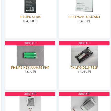
PHILIPS S7105
PHILIPS AB1630DWMT
104,000 円
3,483 円
30%OFF
30%OFF
PHILIPS HSY-AAA0.75-PHP
PHILIPS D116-7S1P
2,599 円
12,219 円
30%OFF
30%OFF