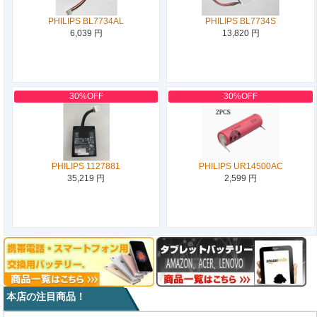
PHILIPS BL7734AL
PHILIPS BL7734S
6,039 円
13,820 円
30%OFF
30%OFF
PHILIPS 1127881
PHILIPS UR14500AC
35,219 円
2,599 円
本店の注目商品！