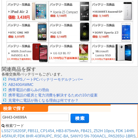
関連商品を探す
各種交換用バッテリーもございます。
PHILIPSノートPCバッテリーモデルナンバー
AB2400AWMC
携帯電話の膨らみの理由
携帯電話の暖房と電力消費を解決するための10の提案
充電中に電話が熱くなる理由は何ですか？
検索ワード
LSS271620SF
,
FB511
,
CP1454
,
HB3-875mAh
,
FB421
,
Z52H 10pcs
,
FDK 14HR-
4/5FAUP
,
FDK 8HR-4/3FAUPC
,
RSC-BA
,
SANYO 5N-700AACL
,
PA5265U-1BRS
,