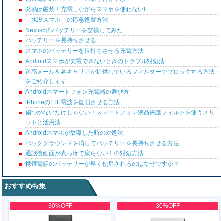
発熱は厳禁！充電しながらスマホを使わないl
「水没スマホ」の応急処置方法
Nexus5のバッテリーを交換してみた
バッテリーを長持ちさせる
スマホのバッテリーを長持ちさせる充電方法
Androidスマホが充電できないときのトラブル対処法
迷惑メールを各キャリアが提供しているフィルターでブロックする方法
をご紹介します
Androidスマートフォン充電器の選び方
iPhoneのLTE電波を復旧させる方法
傷つかないだけじゃない！スマートフォン液晶保護フィルムを使うメリ
ットと活用法
Androidスマホが故障した時の対処法
バッググラウンドを消してバッテリーを長持ちさせる方法
通話後画面が真っ暗で戻らない！の対処方法
携帯電話のバッテリーが早く使用されるのはなぜですか？
おすすめ特集
30%OFF
30%OFF