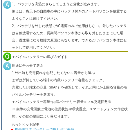
1、バッテリを高温にさらしてしまうと劣化が進みます。
例えば、炎天下の自動車の中にバッテリ付きのノートパソコンを放置する
ようなことは避けてください。
2、バッテリを外した状態でAC電源のみで使用はしない。外したバッテリ
は自然放電するため、長期間パソコン本体から取り外したままにした場
合、過放電になり故障の原因にもなります。できるだけパソコン本体にセ
ットして使用してください。
モバイルバッテリーの選び方ガイド
用途に合わせて選ぶ
1.外出時も充電切れを心配したくない～容量から選ぶ
まずは所持している端末の内蔵バッテリー容量をチェック。
充電したい端末の容量（mAh）を確認して、それと同じか上回る容量のモ
バイルバッテリーを選ぼう。
モバイルバッテリー容量÷内蔵バッテリー容量＝フル充電回数※
※ 実際の充電回数は電池の使用状況や環境温度、スマートフォンの作動状
態、その他の要因により異なります。
もっとヒット記事
携帯電話のバッテリーの取り付け手順