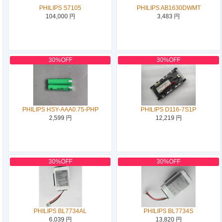
PHILIPS S7105
PHILIPS AB1630DWMT
104,000 円
3,483 円
30%OFF
30%OFF
PHILIPS HSY-AAA0.75-PHP
PHILIPS D116-7S1P
2,599 円
12,219 円
30%OFF
30%OFF
PHILIPS BL7734AL
PHILIPS BL7734S
6,039 円
13,820 円