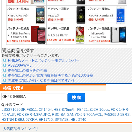
関連商品を探す
各種交換用バッテリーもございます。
PHILIPSノートPCバッテリーモデルナンバー
AB2200AWML
携帯電話の膨らみの理由
携帯電話の暖房と電力消費を解決するための10の提案
充電中に電話が熱くなる理由は何ですか？
検索ワード
LSS271620SF
,
FB511
,
CP1454
,
HB3-875mAh
,
FB421
,
Z52H 10pcs
,
FDK 14HR-
4/5FAUP
,
FDK 8HR-4/3FAUPC
,
RSC-BA
,
SANYO 5N-700AACL
,
PA5265U-1BRS
,
HSTNN-DB9J
,
07KRV
,
ER17/50
,
SPTM1B
,
HBLDT40
人気商品ランキングリ