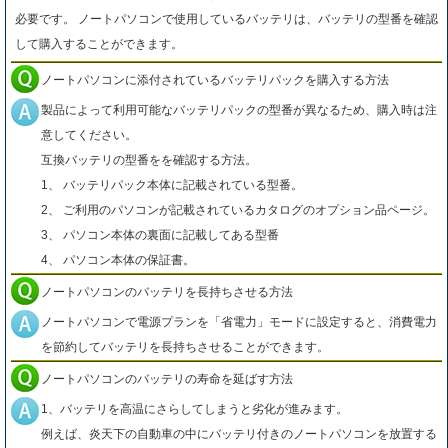
必要です。 ノートパソコンで使用しているバッテリは、バッテリの型番を確認
して購入することができます。
ノートパソコンに添付されているバッテリパックを購入する方法
製品によって利用可能なバッテリパックの型番が異なるため、購入時は注
意してください。
互換バッテリの型番をを確認する方法。
1、 バッテリパック本体に記載されている型番。
2、 ご利用のパソコンが記載されているカタログのオプション品ページ。
3、 パソコン本体の裏面に記載してある型番
4、 パソコン本体の保証書。
ノートパソコンのバッテリを長持ちさせる方法
ノートパソコンで電源プランを「省電力」モードに設定すると、消費電力
を節約してバッテリを長持ちさせることができます。
ノートパソコンのバッテリの寿命を延ばす方法
1、バッテリを高温にさらしてしまうと劣化が進みます。
例えば、炎天下の自動車の中にバッテリ付きのノートパソコンを放置する