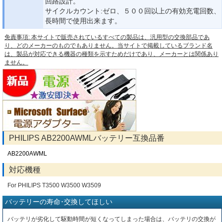
回路設計。
サイクルカウント:ゼロ、５００回以上の有効充電回数、
長時間で使用出来ます。
免責事項: 本サイトで販売されているすべての製品は、汎用型の交換部品であ
り、どのメーカーのものでもありません。当サイトで掲載しているブランド名
は、製品が対応できる機器の種類を示すためだけであり、メーカーとは関係あり
ません。
PHILIPS AB2200AWMLバッテリー互換品番
AB2200AWML
対応機種
For PHILIPS T3500 W3500 W3509
バッテリーの寿命･交換してほしい
バッテリが劣化して駆動時間が短くなってしまった場合は、バッテリの交換が