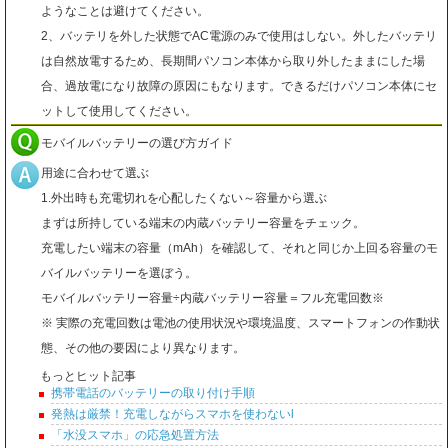
ようなことは避けてください。
2、バッテリを外した状態でAC電源のみで使用はしない。外したバッテリ
は自然放電するため、長期間パソコン本体から取り外したままにした場
合、過放電になり故障の原因にもなります。できるだけパソコン本体にセ
ットして使用してください。
モバイルバッテリーの選び方ガイド
用途に合わせて選ぶ
1.外出時も充電切れを心配したくない～容量から選ぶ
まずは所持している端末の内蔵バッテリー容量をチェック。
充電したい端末の容量（mAh）を確認して、それと同じか上回る容量のモ
バイルバッテリーを選ぼう。
モバイルバッテリー容量÷内蔵バッテリー容量＝フル充電回数※
※ 実際の充電回数は電池の使用状況や環境温度、スマートフォンの作動状
態、その他の要因により異なります。
もっとヒット記事
携帯電話のバッテリーの取り付け手順
発熱は厳禁！充電しながらスマホを使わないl
「水没スマホ」の応急処置方法