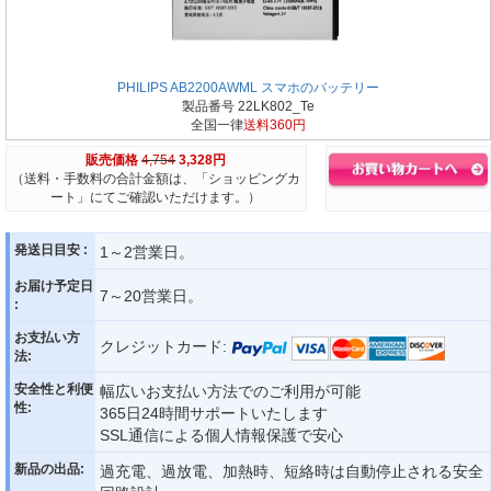
PHILIPS AB2200AWML スマホのバッテリー
製品番号 22LK802_Te
全国一律
送料360円
販売価格
4,754
3,328円
（送料・手数料の合計金額は、「ショッピングカ
ート」にてご確認いただけます。）
発送日目安 :
1～2営業日。
お届け予定日
7～20営業日。
:
お支払い方
クレジットカード:
法:
安全性と利便
幅広いお支払い方法でのご利用が可能
性:
365日24時間サポートいたします
SSL通信による個人情報保護で安心
新品の出品:
過充電、過放電、加熱時、短絡時は自動停止される安全