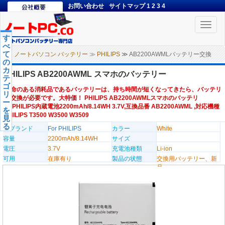
お問い合わせ
サイトマップ
1
2
3
4
Toggle
naviga
す
べ
て
ノートパソコン バッテリー
≫
PHILIPS
≫ AB2200AWMLバッテリー交換
の
カ
PHILIPS AB2200AWML スマホのバッテリー
テ
ゴ
寿命のある消耗品であるバッテリーは、持ち時間が短くなってきたら、バッテリ
リ
ー交換が必要です。大特価！ PHILIPS AB2200AWMLスマホのバッテリ
ー
ー,PHILIPS内蔵電池2200mAh/8.14WH 3.7V,互換品番 AB2200AWML ,対応機種
を
PHILIPS T3500 W3500 W3509
見
る
のブランド
For PHILIPS
カラー
White
容量
2200mAh/8.14WH
サイズ
電圧
3.7V
充電池種類
Li-ion
可用
在庫有り
製品の状態
交換用バッテリー、新
品