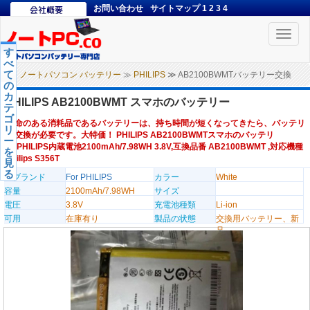
お問い合わせ
サイトマップ
1
2
3
4
Toggle
naviga
す
べ
て
ノートパソコン バッテリー
≫
PHILIPS
≫ AB2100BWMTバッテリー交換
の
カ
PHILIPS AB2100BWMT スマホのバッテリー
テ
ゴ
寿命のある消耗品であるバッテリーは、持ち時間が短くなってきたら、バッテリ
リ
ー交換が必要です。大特価！ PHILIPS AB2100BWMTスマホのバッテリ
ー
ー,PHILIPS内蔵電池2100mAh/7.98WH 3.8V,互換品番 AB2100BWMT ,対応機種
を
Philips S356T
見
る
のブランド
For PHILIPS
カラー
White
容量
2100mAh/7.98WH
サイズ
電圧
3.8V
充電池種類
Li-ion
可用
在庫有り
製品の状態
交換用バッテリー、新
品