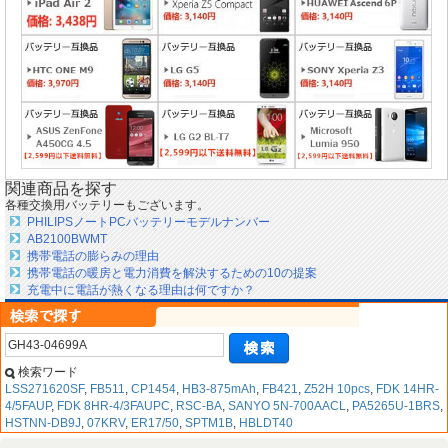
関連商品を探す
各種交換用バッテリーもございます。
PHILIPSノートPCバッテリーモデルナンバー
AB2100BWMT
携帯電話の膨らみの理由
携帯電話の暖房と電力消費を解決するための10の提案
充電中に電話が熱くなる理由は何ですか？
検索ワード
LSS271620SF
,
FB511
,
CP1454
,
HB3-875mAh
,
FB421
,
Z52H 10pcs
,
FDK 14HR-
4/5FAUP
,
FDK 8HR-4/3FAUPC
,
RSC-BA
,
SANYO 5N-700AACL
,
PA5265U-1BRS
,
HSTNN-DB9J
,
07KRV
,
ER17/50
,
SPTM1B
,
HBLDT40