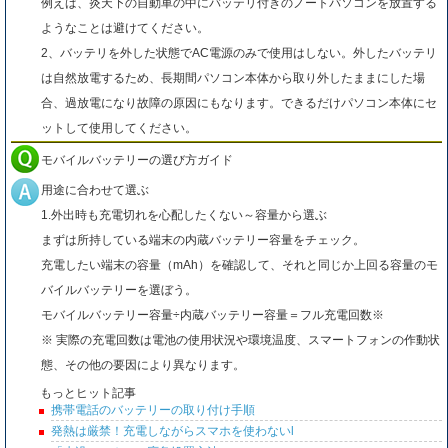
例えば、炎天下の自動車の中にバッテリ付きのノートパソコンを放置する
ようなことは避けてください。
2、バッテリを外した状態でAC電源のみで使用はしない。外したバッテリ
は自然放電するため、長期間パソコン本体から取り外したままにした場
合、過放電になり故障の原因にもなります。できるだけパソコン本体にセ
ットして使用してください。
モバイルバッテリーの選び方ガイド
用途に合わせて選ぶ
1.外出時も充電切れを心配したくない～容量から選ぶ
まずは所持している端末の内蔵バッテリー容量をチェック。
充電したい端末の容量（mAh）を確認して、それと同じか上回る容量のモ
バイルバッテリーを選ぼう。
モバイルバッテリー容量÷内蔵バッテリー容量＝フル充電回数※
※ 実際の充電回数は電池の使用状況や環境温度、スマートフォンの作動状
態、その他の要因により異なります。
もっとヒット記事
携帯電話のバッテリーの取り付け手順
発熱は厳禁！充電しながらスマホを使わないl