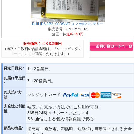
PHILIPS AB2100BWMT スマホのバッテリー
製品番号 ECN11579_Te
全国一律
送料360円
販売価格
4,628
3,240円
（送料・手数料の合計金額は、「ショッピングカ
ート」にてご確認いただけます。）
発送日目安 :
1～2営業日。
お届け予定日
7～20営業日。
:
お支払い方
クレジットカード:
法:
安全性と利便
幅広いお支払い方法でのご利用が可能
性:
365日24時間サポートいたします
SSL通信による個人情報保護で安心
新品の出品:
過充電、過放電、加熱時、短絡時は自動停止される安全