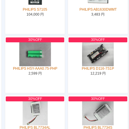
PHILIPS S7105
PHILIPS AB1630DWMT
104,000 円
3,483 円
30%OFF
30%OFF
PHILIPS HSY-AAA0.75-PHP
PHILIPS D116-7S1P
2,599 円
12,219 円
30%OFF
30%OFF
PHILIPS BL7734AL
PHILIPS BL7734S