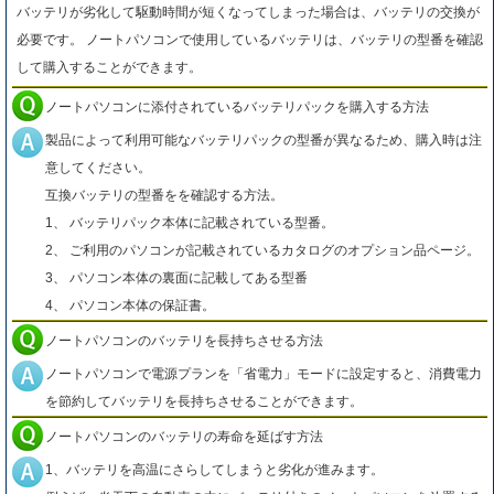
バッテリが劣化して駆動時間が短くなってしまった場合は、バッテリの交換が
必要です。 ノートパソコンで使用しているバッテリは、バッテリの型番を確認
して購入することができます。
ノートパソコンに添付されているバッテリパックを購入する方法
製品によって利用可能なバッテリパックの型番が異なるため、購入時は注
意してください。
互換バッテリの型番をを確認する方法。
1、 バッテリパック本体に記載されている型番。
2、 ご利用のパソコンが記載されているカタログのオプション品ページ。
3、 パソコン本体の裏面に記載してある型番
4、 パソコン本体の保証書。
ノートパソコンのバッテリを長持ちさせる方法
ノートパソコンで電源プランを「省電力」モードに設定すると、消費電力
を節約してバッテリを長持ちさせることができます。
ノートパソコンのバッテリの寿命を延ばす方法
1、バッテリを高温にさらしてしまうと劣化が進みます。