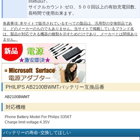
回路設計。
サイクルカウント:ゼロ、５００回以上の有効充電回数、
長時間で使用出来ます。
免責事項: 本サイトで販売されているすべての製品は、汎用型の交換部品であ
り、どのメーカーのものでもありません。当サイトで掲載しているブランド名
は、製品が対応できる機器の種類を示すためだけであり、メーカーとは関係あり
ません。
PHILIPS AB2100BWMTバッテリー互換品番
AB2100BWMT
対応機種
Phone Battery Model For Philips S356T
Charge limit voltage:4.35V
バッテリーの寿命･交換してほしい