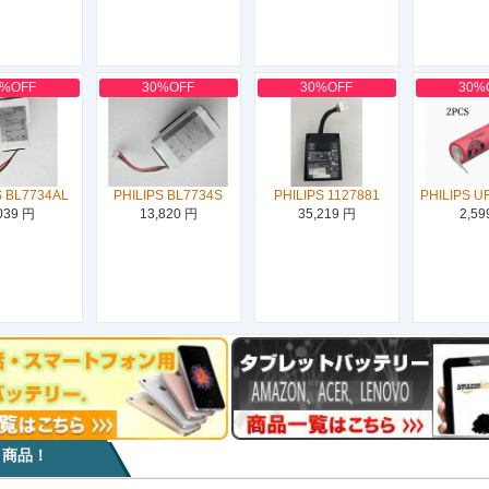
0%OFF
30%OFF
30%OFF
30%
S BL7734AL
PHILIPS BL7734S
PHILIPS 1127881
PHILIPS U
039 円
13,820 円
35,219 円
2,59
目商品！