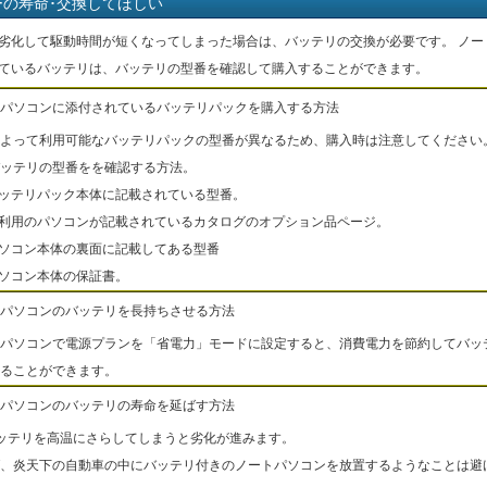
ーの寿命･交換してほしい
劣化して駆動時間が短くなってしまった場合は、バッテリの交換が必要です。 ノー
ているバッテリは、バッテリの型番を確認して購入することができます。
パソコンに添付されているバッテリパックを購入する方法
よって利用可能なバッテリパックの型番が異なるため、購入時は注意してください
ッテリの型番をを確認する方法。
バッテリパック本体に記載されている型番。
ご利用のパソコンが記載されているカタログのオプション品ページ。
パソコン本体の裏面に記載してある型番
パソコン本体の保証書。
パソコンのバッテリを長持ちさせる方法
パソコンで電源プランを「省電力」モードに設定すると、消費電力を節約してバッ
ることができます。
パソコンのバッテリの寿命を延ばす方法
ッテリを高温にさらしてしまうと劣化が進みます。
、炎天下の自動車の中にバッテリ付きのノートパソコンを放置するようなことは避