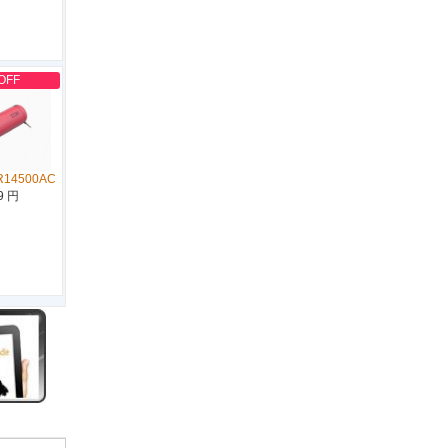
OFF
R14500AC
9 円