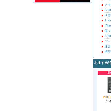
スマ
An
迷惑
An
iP
傷つ
An
バッ
通話
携帯
おすすめ
3
PHILI
104