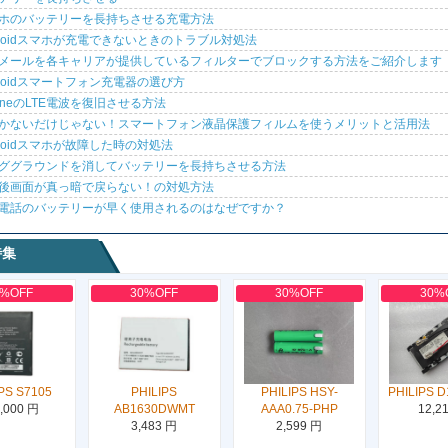
ホのバッテリーを長持ちさせる充電方法
droidスマホが充電できないときのトラブル対処法
メールを各キャリアが提供しているフィルターでブロックする方法をご紹介します
droidスマートフォン充電器の選び方
honeのLTE電波を復旧させる方法
かないだけじゃない！スマートフォン液晶保護フィルムを使うメリットと活用法
droidスマホが故障した時の対処法
ググラウンドを消してバッテリーを長持ちさせる方法
後画面が真っ暗で戻らない！の対処方法
電話のバッテリーが早く使用されるのはなぜですか？
特集
0%OFF
30%OFF
30%OFF
30%
PS S7105
PHILIPS
PHILIPS HSY-
PHILIPS D
,000 円
AB1630DWMT
AAA0.75-PHP
12,2
3,483 円
2,599 円