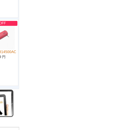
OFF
R14500AC
9 円