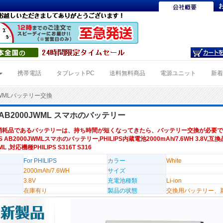
携帯電話
タブレットPC
送料無料商品
電源ユニット
新
0JWMLバッテリー交換
S AB2000JWML スマホのバッテリー
消耗品であるバッテリーは、持ち時間が短くなってきたら、バッテリー交換が必要で
PS AB2000JWMLスマホのバッテリー,PHILIPS内蔵電池2000mAh/7.6WH 3.8V,互
L ,対応機種PHILIPS S316T S316
For PHILIPS
カラー
White
2000mAh/7.6WH
サイズ
3.8V
充電池種類
Li-ion
在庫有り
製品の状態
交換用バッテリー、