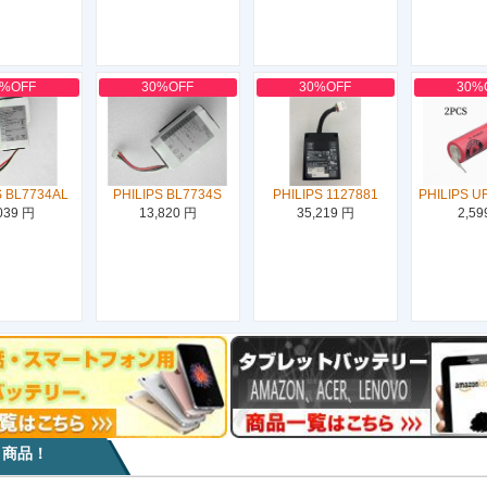
0%OFF
30%OFF
30%OFF
30%
S BL7734AL
PHILIPS BL7734S
PHILIPS 1127881
PHILIPS U
039 円
13,820 円
35,219 円
2,59
目商品！