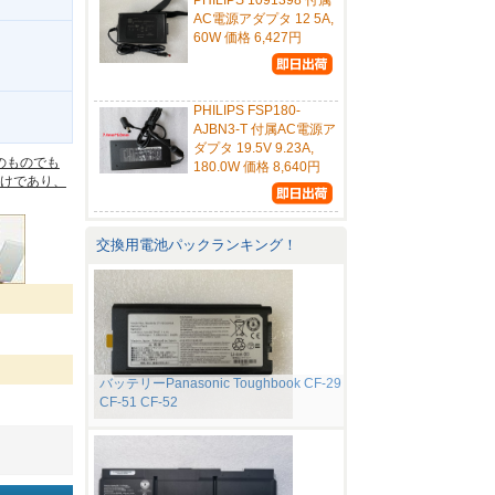
PHILIPS 1091398 付属
AC電源アダプタ 12 5A,
60W 価格 6,427円
PHILIPS FSP180-
。
AJBN3-T 付属AC電源ア
ダプタ 19.5V 9.23A,
のものでも
180.0W 価格 8,640円
けであり、
交換用電池パックランキング！
バッテリーPanasonic Toughbook CF-29
CF-51 CF-52