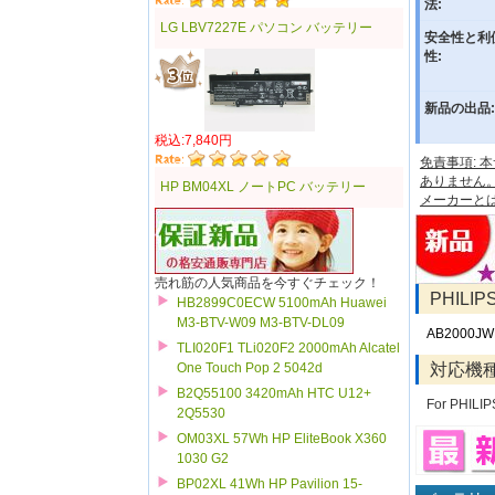
法:
LG LBV7227E パソコン バッテリー
安全性と利
性:
新品の出品:
税込:7,840円
免責事項:
ありません
HP BM04XL ノートPC バッテリー
メーカーと
売れ筋の人気商品を今すぐチェック！
PHILI
HB2899C0ECW 5100mAh Huawei
M3-BTV-W09 M3-BTV-DL09
AB2000J
TLI020F1 TLi020F2 2000mAh Alcatel
対応機
One Touch Pop 2 5042d
B2Q55100 3420mAh HTC U12+
For PHILI
2Q5530
OM03XL 57Wh HP EliteBook X360
1030 G2
BP02XL 41Wh HP Pavilion 15-