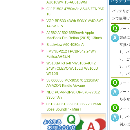
バッテリ
AU010WM 15-AU018WM
C11P1502 4750mAh ASUS ZENPAD
バッテリが
10
ンで使用し
VGP-BPS33 43Wh SONY VAIO SVT-
14 SVT-15
ノート
A1582 A1502 6559mAh Apple
製品に
MacBook Pro Retina (2015) 13inch
互換バ
Blackview A60 4080mAh
FMVNBP212 FPCBP342 24Wh
1、 
Fujitsu AH42/H
2、 
W510BAT-3 6-87-W510S-4UF2
3、 
24Wh CLEVO W515LU W510LU
4、 
W510S
58 000056 MC-305070 1320mAh
ノート
AMAZON Kindle Voyage
ノート
NEC PC-VP-BP90 OP-570-77012
3350mAh
ちさせ
061384 061385 061386 2230mAh
ノート
Bose Soundlink Mini I
1、バ
例えば