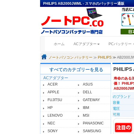
PHILIPS AB2000JWML - スマホのバッテリー通販
(current)
ホーム
ACアダプター
PCバッテリー
ノートパソコン バッテリー
≫
PHILIPS
≫ AB200
PHILIP
すべてのカテゴリーを見る
ACアダプター
寿命のある
価！ PHILI
ACER
ASUS
AB2000JWM
APPLE
DELL
のブランド
FUJITSU
GATEWAY
容量
HP
IBM
電圧
可用
LENOVO
MSI
NEC
PANASONIC
SONY
SAMSUNG