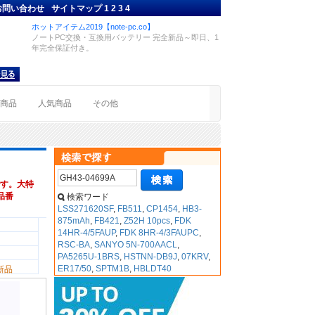
お問い合わせ
サイトマップ
1
2
3
4
ホットアイテム2019【note-pc.co】
ノートPC交換・互換用バッテリー 完全新品～即日、1
年完全保証付き。
着商品
人気商品
その他
す。大特
換品番
検索ワード
LSS271620SF
,
FB511
,
CP1454
,
HB3-
875mAh
,
FB421
,
Z52H 10pcs
,
FDK
14HR-4/5FAUP
,
FDK 8HR-4/3FAUPC
,
RSC-BA
,
SANYO 5N-700AACL
,
PA5265U-1BRS
,
HSTNN-DB9J
,
07KRV
,
ER17/50
,
SPTM1B
,
HBLDT40
新品