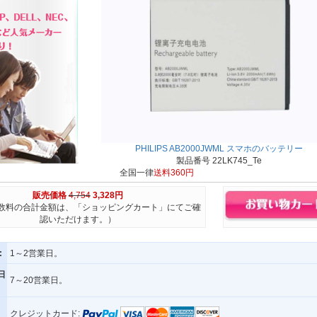
PHILIPS AB2000JWML スマホのバッテリー
製品番号 22LK745_Te
全国一律
送料360円
販売価格
4,754
3,328円
数料の合計金額は、「ショッピングカート」にてご確
認いただけます。）
:
1～2営業日。
日
7～20営業日。
クレジットカード: