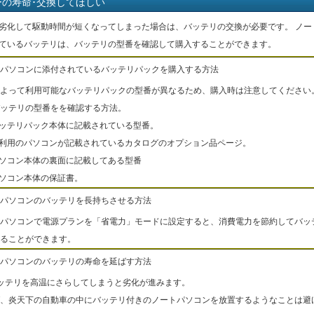
ーの寿命･交換してほしい
劣化して駆動時間が短くなってしまった場合は、バッテリの交換が必要です。 ノー
ているバッテリは、バッテリの型番を確認して購入することができます。
パソコンに添付されているバッテリパックを購入する方法
よって利用可能なバッテリパックの型番が異なるため、購入時は注意してください
ッテリの型番をを確認する方法。
バッテリパック本体に記載されている型番。
ご利用のパソコンが記載されているカタログのオプション品ページ。
パソコン本体の裏面に記載してある型番
パソコン本体の保証書。
パソコンのバッテリを長持ちさせる方法
パソコンで電源プランを「省電力」モードに設定すると、消費電力を節約してバッ
ることができます。
パソコンのバッテリの寿命を延ばす方法
ッテリを高温にさらしてしまうと劣化が進みます。
、炎天下の自動車の中にバッテリ付きのノートパソコンを放置するようなことは避