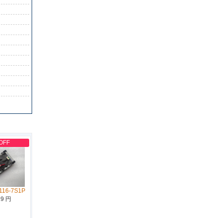
OFF
116-7S1P
19 円