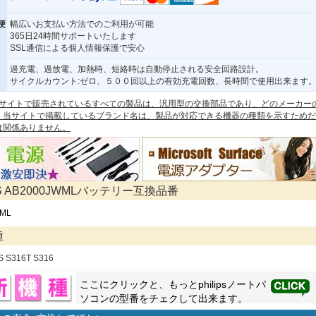
便
幅広いお支払い方法でのご利用が可能
365日24時間サポートいたします
SSL通信による個人情報保護で安心
過充電、過放電、加熱時、短絡時は自動停止される安全回路設計。
サイクルカウント:ゼロ、５００回以上の有効充電回数、長時間で使用出来ます
 本サイトで販売されているすべての製品は、汎用型の交換部品であり、どのメーカー
。当サイトで掲載しているブランド名は、製品が対応できる機器の種類を示すためだ
は関係ありません。
PS AB2000JWMLバッテリー互換品番
WML
種
PS S316T S316
ここにクリックと、もっと
philips
ノートパ
ソコンの型番をチェクして出来ます。