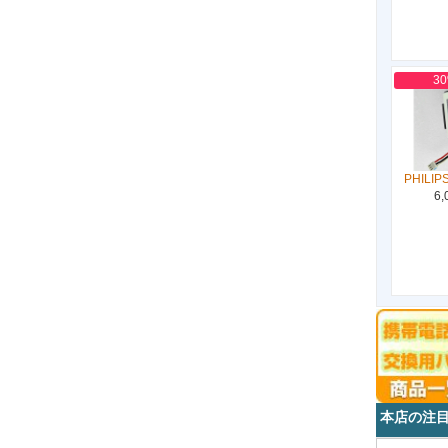
3
PHILIP
6,
本店の注