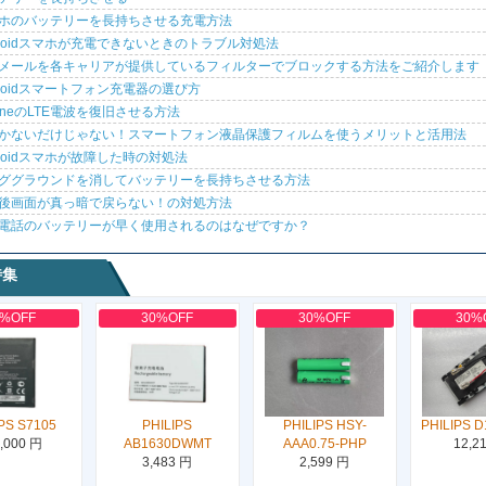
ホのバッテリーを長持ちさせる充電方法
droidスマホが充電できないときのトラブル対処法
メールを各キャリアが提供しているフィルターでブロックする方法をご紹介します
droidスマートフォン充電器の選び方
honeのLTE電波を復旧させる方法
かないだけじゃない！スマートフォン液晶保護フィルムを使うメリットと活用法
droidスマホが故障した時の対処法
ググラウンドを消してバッテリーを長持ちさせる方法
後画面が真っ暗で戻らない！の対処方法
電話のバッテリーが早く使用されるのはなぜですか？
特集
0%OFF
30%OFF
30%OFF
30%
PS S7105
PHILIPS
PHILIPS HSY-
PHILIPS D
,000 円
AB1630DWMT
AAA0.75-PHP
12,2
3,483 円
2,599 円