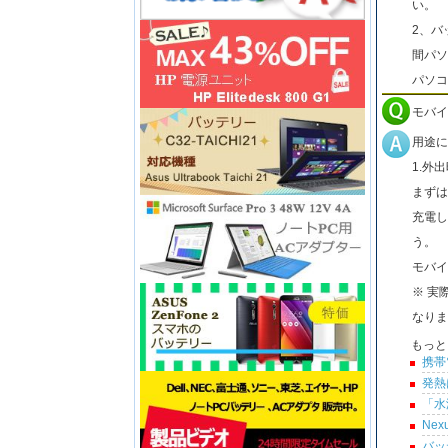
い。
2、バ
間パソ
パソコ
モバイ
用途に
1.外
まずは
充電し
う。
モバイ
※ 実
なりま
もっと
携帯
発熱
「水
Ne
バッ