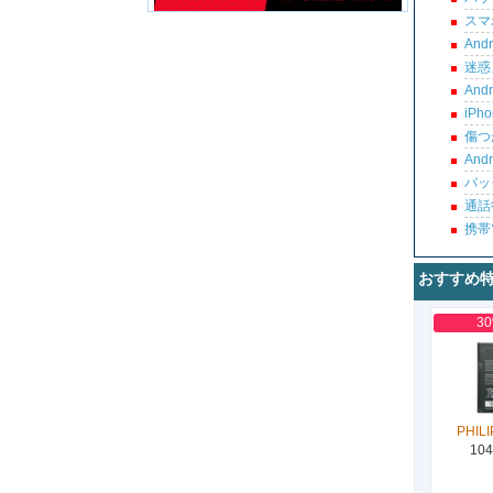
スマ
An
迷惑
An
iP
傷つ
An
バッ
通話
携帯
おすすめ
3
PHILI
104