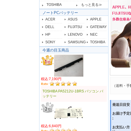
TOSHIBA
もっと見る≫
ノートPCバッテリー
ACER
ASUS
APPLE
DELL
FUJITSU
GATEWAY
HP
LENOVO
NEC
SONY
SAMSUNG
TOSHIBA
今週の目玉商品
税込:7,190円
（送料・手
TOSHIBA PA5212U-1BRS パソコン バ
ッテリー
発送日目安 
お届け予定
:
税込:6,840円
お支払い方