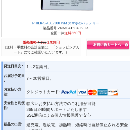
PHILIPS AB1700FWM スマホのバッテリー
製品番号 24BA04150406_Te
全国一律
送料360円
販売価格
4,182
2,928円
（送料・手数料の合計金額は、「ショッピングカ
ート」にてご確認いただけます。）
発送日目安 :
1～2営業日。
お届け予定日
7～20営業日。
:
お支払い方
クレジットカード:
法:
安全性と利便
幅広いお支払い方法でのご利用が可能
性:
365日24時間サポートいたします
SSL通信による個人情報保護で安心
新品の出品:
過充電、過放電、加熱時、短絡時は自動停止される安全