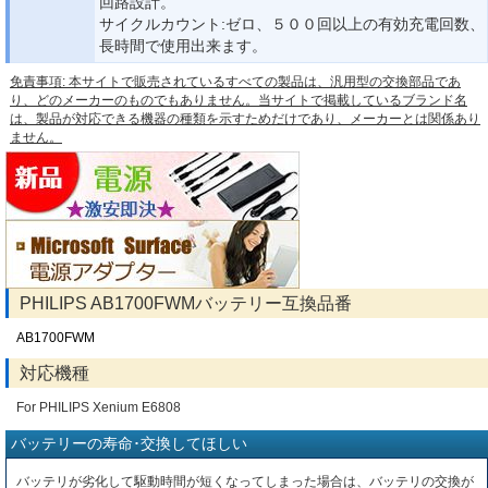
回路設計。
サイクルカウント:ゼロ、５００回以上の有効充電回数、
長時間で使用出来ます。
免責事項: 本サイトで販売されているすべての製品は、汎用型の交換部品であ
り、どのメーカーのものでもありません。当サイトで掲載しているブランド名
は、製品が対応できる機器の種類を示すためだけであり、メーカーとは関係あり
ません。
PHILIPS AB1700FWMバッテリー互換品番
AB1700FWM
対応機種
For PHILIPS Xenium E6808
バッテリーの寿命･交換してほしい
バッテリが劣化して駆動時間が短くなってしまった場合は、バッテリの交換が