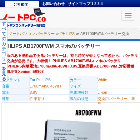
お問い合わせ
サイトマップ
1
2
3
4
Toggle
naviga
す
べ
て
ノートパソコン バッテリー
≫
PHILIPS
≫ AB1700FWMバッテリー交換
の
カ
PHILIPS AB1700FWM スマホのバッテリー
テ
ゴ
寿命のある消耗品であるバッテリーは、持ち時間が短くなってきたら、バッテリ
リ
ー交換が必要です。大特価！ PHILIPS AB1700FWMスマホのバッテリ
ー
ー,PHILIPS内蔵電池1700mAh/6.46WH 3.8V,互換品番 AB1700FWM ,対応機種
を
PHILIPS Xenium E6808
見
る
のブランド
For PHILIPS
カラー
White
容量
1700mAh/6.46WH
サイズ
電圧
3.8V
充電池種類
Li-ion
可用
在庫有り
製品の状態
交換用バッテリー、新
品