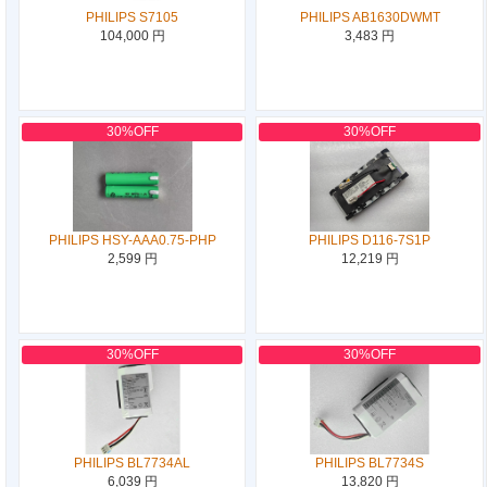
PHILIPS S7105
PHILIPS AB1630DWMT
104,000 円
3,483 円
30%OFF
30%OFF
PHILIPS HSY-AAA0.75-PHP
PHILIPS D116-7S1P
2,599 円
12,219 円
30%OFF
30%OFF
PHILIPS BL7734AL
PHILIPS BL7734S
6,039 円
13,820 円