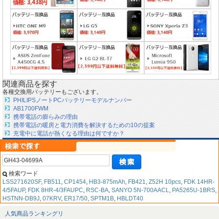
関連商品を探す
各種交換用バッテリーもございます。
PHILIPSノートPCバッテリーモデルナンバー
AB1700FWM
携帯電話の膨らみの理由
携帯電話の暖房と電力消費を解決するための10の提案
充電中に電話が熱くなる理由は何ですか？
検索ワード
LSS271620SF
,
FB511
,
CP1454
,
HB3-875mAh
,
FB421
,
Z52H 10pcs
,
FDK 14HR-
4/5FAUP
,
FDK 8HR-4/3FAUPC
,
RSC-BA
,
SANYO 5N-700AACL
,
PA5265U-1BRS
,
HSTNN-DB9J
,
07KRV
,
ER17/50
,
SPTM1B
,
HBLDT40
人気商品ランキングリ