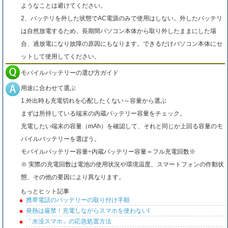
ようなことは避けてください。
2、バッテリを外した状態でAC電源のみで使用はしない。外したバッテリ
は自然放電するため、長期間パソコン本体から取り外したままにした場
合、過放電になり故障の原因にもなります。できるだけパソコン本体にセ
ットして使用してください。
モバイルバッテリーの選び方ガイド
用途に合わせて選ぶ
1.外出時も充電切れを心配したくない～容量から選ぶ
まずは所持している端末の内蔵バッテリー容量をチェック。
充電したい端末の容量（mAh）を確認して、それと同じか上回る容量のモ
バイルバッテリーを選ぼう。
モバイルバッテリー容量÷内蔵バッテリー容量＝フル充電回数※
※ 実際の充電回数は電池の使用状況や環境温度、スマートフォンの作動状
態、その他の要因により異なります。
もっとヒット記事
携帯電話のバッテリーの取り付け手順
発熱は厳禁！充電しながらスマホを使わないl
「水没スマホ」の応急処置方法