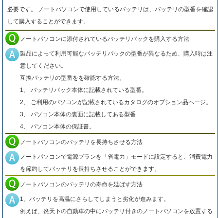
必要です。 ノートパソコンで使用しているバッテリは、バッテリの型番を確認
して購入することができます。
ノートパソコンに添付されているバッテリパックを購入する方法
製品によって利用可能なバッテリパックの型番が異なるため、購入時は注
意してください。
互換バッテリの型番をを確認する方法。
1、 バッテリパック本体に記載されている型番。
2、 ご利用のパソコンが記載されているカタログのオプション品ページ。
3、 パソコン本体の裏面に記載してある型番
4、 パソコン本体の保証書。
ノートパソコンのバッテリを長持ちさせる方法
ノートパソコンで電源プランを「省電力」モードに設定すると、消費電力
を節約してバッテリを長持ちさせることができます。
ノートパソコンのバッテリの寿命を延ばす方法
1、バッテリを高温にさらしてしまうと劣化が進みます。
例えば、炎天下の自動車の中にバッテリ付きのノートパソコンを放置する