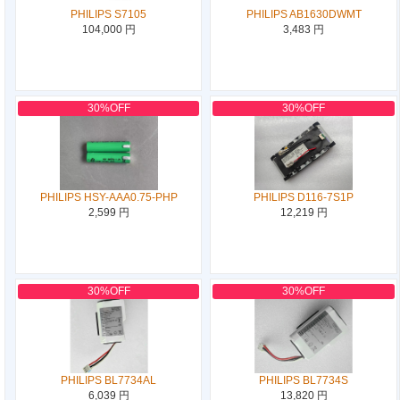
PHILIPS S7105
PHILIPS AB1630DWMT
104,000 円
3,483 円
30%OFF
30%OFF
PHILIPS HSY-AAA0.75-PHP
PHILIPS D116-7S1P
2,599 円
12,219 円
30%OFF
30%OFF
PHILIPS BL7734AL
PHILIPS BL7734S
6,039 円
13,820 円