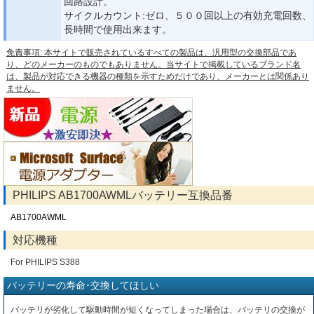
回路設計。
サイクルカウント:ゼロ、５００回以上の有効充電回数、
長時間で使用出来ます。
免責事項: 本サイトで販売されているすべての製品は、汎用型の交換部品であ
り、どのメーカーのものでもありません。当サイトで掲載しているブランド名
は、製品が対応できる機器の種類を示すためだけであり、メーカーとは関係あり
ません。
PHILIPS AB1700AWMLバッテリー互換品番
AB1700AWML
対応機種
For PHILIPS S388
バッテリーの寿命･交換してほしい
バッテリが劣化して駆動時間が短くなってしまった場合は、バッテリの交換が