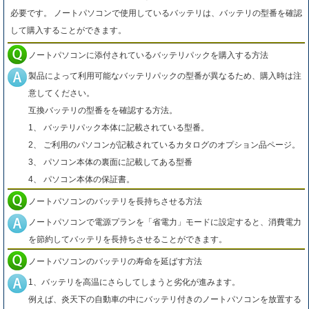
必要です。 ノートパソコンで使用しているバッテリは、バッテリの型番を確認
して購入することができます。
ノートパソコンに添付されているバッテリパックを購入する方法
製品によって利用可能なバッテリパックの型番が異なるため、購入時は注
意してください。
互換バッテリの型番をを確認する方法。
1、 バッテリパック本体に記載されている型番。
2、 ご利用のパソコンが記載されているカタログのオプション品ページ。
3、 パソコン本体の裏面に記載してある型番
4、 パソコン本体の保証書。
ノートパソコンのバッテリを長持ちさせる方法
ノートパソコンで電源プランを「省電力」モードに設定すると、消費電力
を節約してバッテリを長持ちさせることができます。
ノートパソコンのバッテリの寿命を延ばす方法
1、バッテリを高温にさらしてしまうと劣化が進みます。
例えば、炎天下の自動車の中にバッテリ付きのノートパソコンを放置する