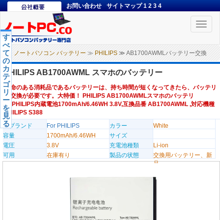
お問い合わせ
サイトマップ
1
2
3
4
Toggle
naviga
す
べ
て
ノートパソコン バッテリー
≫
PHILIPS
≫ AB1700AWMLバッテリー交換
の
カ
PHILIPS AB1700AWML スマホのバッテリー
テ
ゴ
寿命のある消耗品であるバッテリーは、持ち時間が短くなってきたら、バッテリ
リ
ー交換が必要です。大特価！ PHILIPS AB1700AWMLスマホのバッテリ
ー
ー,PHILIPS内蔵電池1700mAh/6.46WH 3.8V,互換品番 AB1700AWML ,対応機種
を
PHILIPS S388
見
る
のブランド
For PHILIPS
カラー
White
容量
1700mAh/6.46WH
サイズ
電圧
3.8V
充電池種類
Li-ion
可用
在庫有り
製品の状態
交換用バッテリー、新
品