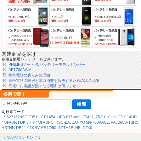
関連商品を探す
各種交換用バッテリーもございます。
PHILIPSノートPCバッテリーモデルナンバー
AB1700AWML
携帯電話の膨らみの理由
携帯電話の暖房と電力消費を解決するための10の提案
充電中に電話が熱くなる理由は何ですか？
検索ワード
LSS271620SF
,
FB511
,
CP1454
,
HB3-875mAh
,
FB421
,
Z52H 10pcs
,
FDK 14HR-
4/5FAUP
,
FDK 8HR-4/3FAUPC
,
RSC-BA
,
SANYO 5N-700AACL
,
PA5265U-1BRS
,
HSTNN-DB9J
,
07KRV
,
ER17/50
,
SPTM1B
,
HBLDT40
人気商品ランキングリ