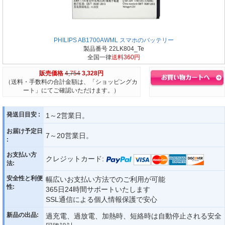
PHILIPS AB1700AWML スマホのバッテリー
製品番号 22LK804_Te
全国一律
送料360円
販売価格
4,754
3,328円
（送料・手数料の合計金額は、「ショッピングカ
ート」にてご確認いただけます。）
発送日目安 :
1～2営業日。
お届け予定日
7～20営業日。
:
お支払い方
クレジットカード:
法:
安全性と利便
幅広いお支払い方法でのご利用が可能
性:
365日24時間サポートいたします
SSL通信による個人情報保護で安心
新品の出品:
過充電、過放電、加熱時、短絡時は自動停止される安全