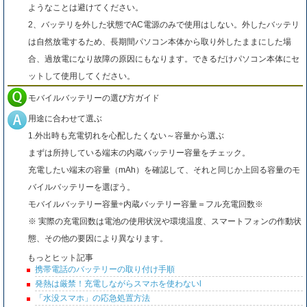
ようなことは避けてください。
2、バッテリを外した状態でAC電源のみで使用はしない。外したバッテリ
は自然放電するため、長期間パソコン本体から取り外したままにした場
合、過放電になり故障の原因にもなります。できるだけパソコン本体にセ
ットして使用してください。
モバイルバッテリーの選び方ガイド
用途に合わせて選ぶ
1.外出時も充電切れを心配したくない～容量から選ぶ
まずは所持している端末の内蔵バッテリー容量をチェック。
充電したい端末の容量（mAh）を確認して、それと同じか上回る容量のモ
バイルバッテリーを選ぼう。
モバイルバッテリー容量÷内蔵バッテリー容量＝フル充電回数※
※ 実際の充電回数は電池の使用状況や環境温度、スマートフォンの作動状
態、その他の要因により異なります。
もっとヒット記事
携帯電話のバッテリーの取り付け手順
発熱は厳禁！充電しながらスマホを使わないl
「水没スマホ」の応急処置方法