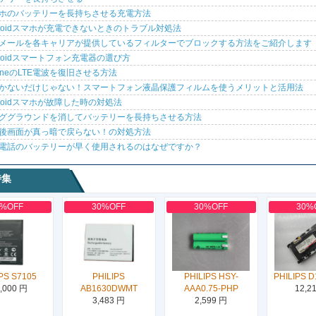
ホのバッテリーを長持ちさせる充電方法
droidスマホが充電できないときのトラブル対処法
メールを各キャリアが提供しているフィルターでブロックする方法をご紹介します
droidスマートフォン充電器の選び方
honeのLTE電波を復旧させる方法
かないだけじゃない！スマートフォン液晶保護フィルムを使うメリットと活用法
droidスマホが故障した時の対処法
ググラウンドを消してバッテリーを長持ちさせる方法
後画面が真っ暗で戻らない！の対処方法
電話のバッテリーが早く使用されるのはなぜですか？
特集
0%OFF
30%OFF
30%OFF
30%
PS S7105
PHILIPS
PHILIPS HSY-
PHILIPS D
,000 円
AB1630DWMT
AAA0.75-PHP
12,2
3,483 円
2,599 円