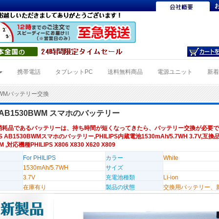
携帯電話
タブレットPC
送料無料商品
電源ユニット
新
0BWMバッテリー交換
PS AB1530BWM スマホのバッテリー
消耗品であるバッテリーは、持ち時間が短くなってきたら、バッテリー交換が必要で
PS AB1530BWMスマホのバッテリー,PHILIPS内蔵電池1530mAh/5.7WH 3.7V,互換
 ,対応機種PHILIPS X806 X830 X620 X809
For PHILIPS
カラー
White
1530mAh/5.7WH
サイズ
3.7V
充電池種類
Li-ion
在庫有り
製品の状態
交換用バッテリー、