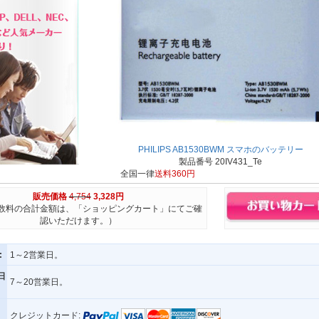
PHILIPS AB1530BWM スマホのバッテリー
製品番号 20IV431_Te
全国一律
送料360円
販売価格
4,754
3,328円
数料の合計金額は、「ショッピングカート」にてご確
認いただけます。）
:
1～2営業日。
日
7～20営業日。
クレジットカード: