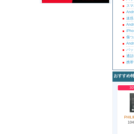
スマ
An
迷惑
An
iP
傷つ
An
バッ
通話
携帯
おすすめ
3
PHILI
104