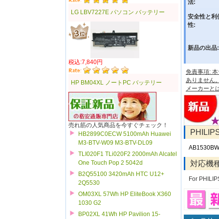
法:
LG LBV7227E パソコン バッテリー
安全性と利
性:
新品の出品:
税込:7,840円
免責事項:
ありません
HP BM04XL ノートPC バッテリー
メーカーと
売れ筋の人気商品を今すぐチェック！
PHILI
HB2899C0ECW 5100mAh Huawei
M3-BTV-W09 M3-BTV-DL09
AB1530B
TLI020F1 TLi020F2 2000mAh Alcatel
対応機
One Touch Pop 2 5042d
B2Q55100 3420mAh HTC U12+
For PHILI
2Q5530
OM03XL 57Wh HP EliteBook X360
1030 G2
BP02XL 41Wh HP Pavilion 15-