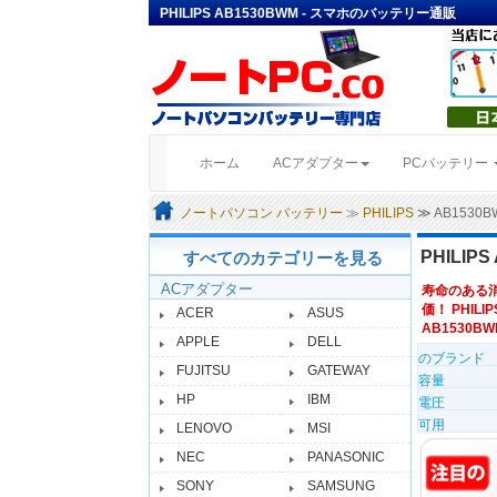
PHILIPS AB1530BWM - スマホのバッテリー通販
(current)
ホーム
ACアダプター
PCバッテリー
ノートパソコン バッテリー
≫
PHILIPS
≫ AB153
PHILI
すべてのカテゴリーを見る
ACアダプター
寿命のある
価！ PHILI
ACER
ASUS
AB1530BWM
APPLE
DELL
のブランド
FUJITSU
GATEWAY
容量
HP
IBM
電圧
可用
LENOVO
MSI
NEC
PANASONIC
SONY
SAMSUNG