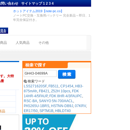
お問い合わせ
サイトマップ
1
2
3
4
ホットアイテム2019【note-pc.co】
ノートPC交換・互換用バッテリー 完全新品～即日、1
年完全保証付き。
着商品
人気商品
その他
す。大特
品番
検索ワード
LSS271620SF
,
FB511
,
CP1454
,
HB3-
875mAh
,
FB421
,
Z52H 10pcs
,
FDK
14HR-4/5FAUP
,
FDK 8HR-4/3FAUPC
,
RSC-BA
,
SANYO 5N-700AACL
,
PA5265U-1BRS
,
HSTNN-DB9J
,
07KRV
,
ER17/50
,
SPTM1B
,
HBLDT40
新品