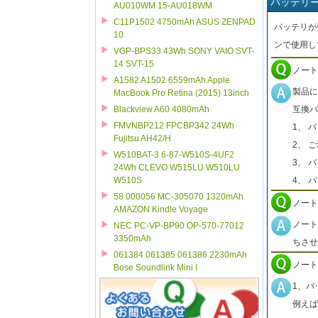
バッテリ
AU010WM 15-AU018WM
C11P1502 4750mAh ASUS ZENPAD
バッテリが
10
ンで使用し
VGP-BPS33 43Wh SONY VAIO SVT-
14 SVT-15
ノート
A1582 A1502 6559mAh Apple
製品に
MacBook Pro Retina (2015) 13inch
互換バ
Blackview A60 4080mAh
FMVNBP212 FPCBP342 24Wh
1、 
Fujitsu AH42/H
2、 
W510BAT-3 6-87-W510S-4UF2
3、 
24Wh CLEVO W515LU W510LU
4、 
W510S
58 000056 MC-305070 1320mAh
ノート
AMAZON Kindle Voyage
ノート
NEC PC-VP-BP90 OP-570-77012
3350mAh
ちさせ
061384 061385 061386 2230mAh
ノート
Bose Soundlink Mini I
1、バ
例えば