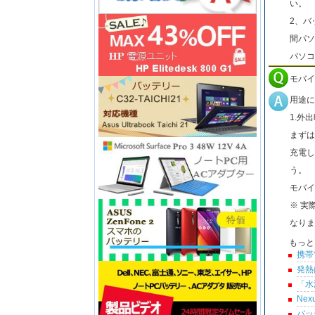
い。
2、バ
間パソ
パソコ
モバイ
用途に
1.外
まずは
充電し
う。
モバイ
※ 実
なりま
もっと
携帯
発熱
「水
Ne
バッ