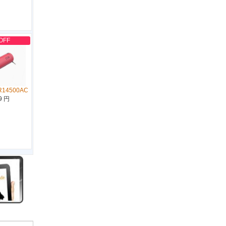
OFF
R14500AC
9 円