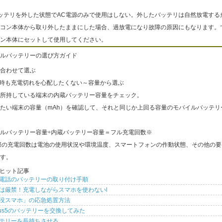
ッテリを外した状態でAC電源のみで使用はしない。外したバッテリは自然放電する
コン本体から取り外したままにした場合、過放電になり故障の原因にもなります。
ン本体にセットして使用してください。
ルバッテリーの選び方ガイド
合わせて選ぶ
出時も充電切れを心配したくない～容量から選ぶ
所持している端末の内蔵バッテリー容量をチェック。
たい端末の容量（mAh）を確認して、それと同じか上回る容量のモバイルバッテリ
ルバッテリー容量÷内蔵バッテリー容量＝フル充電回数※
際の充電回数は電池の使用状況や環境温度、スマートフォンの作動状態、その他の要
す。
ヒット記事
電話のバッテリーの取り付け手順
は厳禁！充電しながらスマホを使わないl
没スマホ」の応急処置方法
xus5のバッテリーを交換してみた
テリーを長持ちさせる