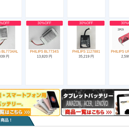
0%OFF
30%OFF
30%OFF
30%
S BL7734AL
PHILIPS BL7734S
PHILIPS 1127881
PHILIPS U
039 円
13,820 円
35,219 円
2,59
目商品！