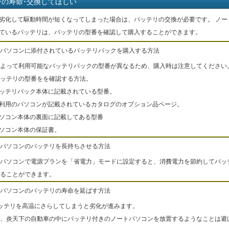
ーの寿命･交換してほしい
劣化して駆動時間が短くなってしまった場合は、バッテリの交換が必要です。 ノー
ているバッテリは、バッテリの型番を確認して購入することができます。
パソコンに添付されているバッテリパックを購入する方法
よって利用可能なバッテリパックの型番が異なるため、購入時は注意してください
ッテリの型番をを確認する方法。
バッテリパック本体に記載されている型番。
ご利用のパソコンが記載されているカタログのオプション品ページ。
パソコン本体の裏面に記載してある型番
パソコン本体の保証書。
パソコンのバッテリを長持ちさせる方法
パソコンで電源プランを「省電力」モードに設定すると、消費電力を節約してバッ
ることができます。
パソコンのバッテリの寿命を延ばす方法
ッテリを高温にさらしてしまうと劣化が進みます。
、炎天下の自動車の中にバッテリ付きのノートパソコンを放置するようなことは避