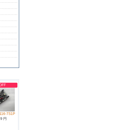
OFF
116-7S1P
19 円