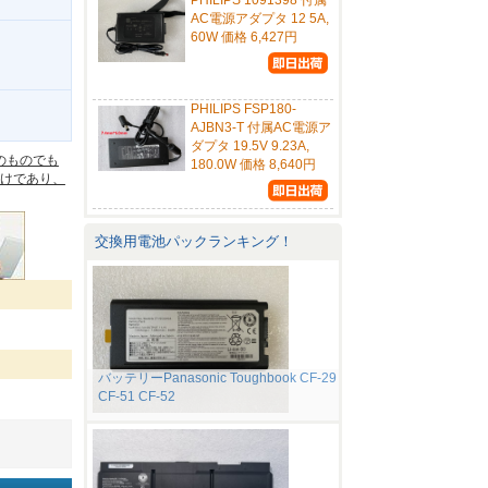
PHILIPS 1091398 付属
AC電源アダプタ 12 5A,
60W 価格 6,427円
PHILIPS FSP180-
。
AJBN3-T 付属AC電源ア
ダプタ 19.5V 9.23A,
のものでも
180.0W 価格 8,640円
けであり、
交換用電池パックランキング！
バッテリーPanasonic Toughbook CF-29
CF-51 CF-52