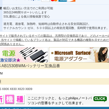
便
幅広いお支払い方法でのご利用が可能
365日24時間サポートいたします
SSL通信による個人情報保護で安心
過充電、過放電、加熱時、短絡時は自動停止される安全回路設計。
サイクルカウント:ゼロ、５００回以上の有効充電回数、長時間で使用出来ます
 本サイトで販売されているすべての製品は、汎用型の交換部品であり、どのメーカー
。当サイトで掲載しているブランド名は、製品が対応できる機器の種類を示すためだ
は関係ありません。
PS AB1530BWMバッテリー互換品番
WM
種
PS X806 X830 X620 X809
ここにクリックと、もっと
philips
ノートパ
ソコンの型番をチェクして出来ます。