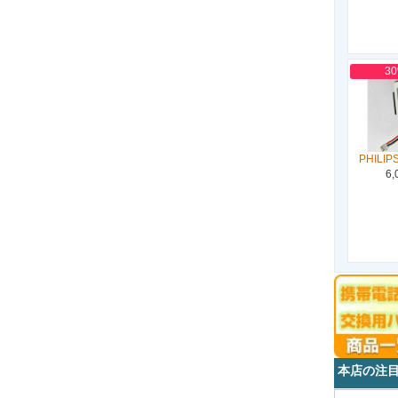
3
PHILIP
6,
本店の注