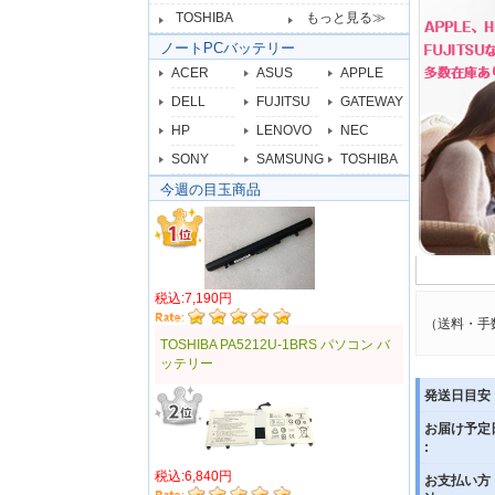
TOSHIBA
もっと見る≫
ノートPCバッテリー
ACER
ASUS
APPLE
DELL
FUJITSU
GATEWAY
HP
LENOVO
NEC
SONY
SAMSUNG
TOSHIBA
今週の目玉商品
税込:7,190円
（送料・手
TOSHIBA PA5212U-1BRS パソコン バ
ッテリー
発送日目安 
お届け予定
:
税込:6,840円
お支払い方