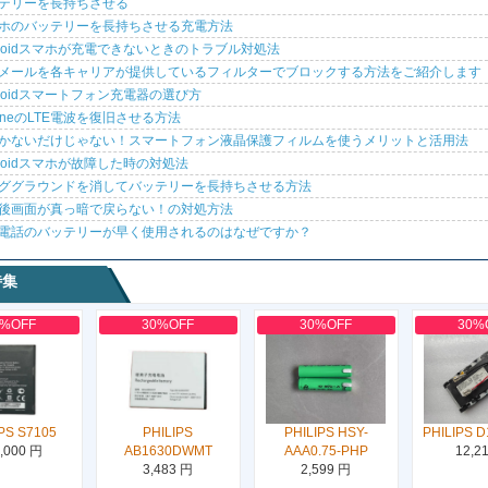
テリーを長持ちさせる
ホのバッテリーを長持ちさせる充電方法
droidスマホが充電できないときのトラブル対処法
メールを各キャリアが提供しているフィルターでブロックする方法をご紹介します
droidスマートフォン充電器の選び方
honeのLTE電波を復旧させる方法
かないだけじゃない！スマートフォン液晶保護フィルムを使うメリットと活用法
droidスマホが故障した時の対処法
ググラウンドを消してバッテリーを長持ちさせる方法
後画面が真っ暗で戻らない！の対処方法
電話のバッテリーが早く使用されるのはなぜですか？
特集
0%OFF
30%OFF
30%OFF
30%
PS S7105
PHILIPS
PHILIPS HSY-
PHILIPS D
,000 円
AB1630DWMT
AAA0.75-PHP
12,2
3,483 円
2,599 円