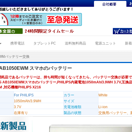
携帯電話
タブレットPC
送料無料商品
電源ユニット
新
0EWMバッテリー交換
PS AB1050EWM スマホのバッテリー
消耗品であるバッテリーは、持ち時間が短くなってきたら、バッテリー交換が必要で
PS AB1050EWMスマホのバッテリー,PHILIPS内蔵電池1050mAh/3.9WH 3.7V,互換
M ,対応機種PHILIPS X216
For PHILIPS
カラー
White
1050mAh/3.9WH
サイズ
3.7V
充電池種類
Li-ion
在庫有り
製品の状態
交換用バッテリー、