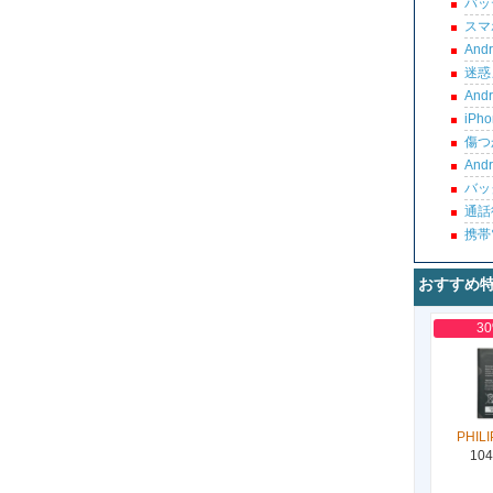
バッ
スマ
An
迷惑
An
iP
傷つ
An
バッ
通話
携帯
おすすめ
3
PHILI
104