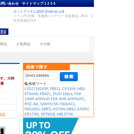
お問い合わせ
サイトマップ
1
2
3
4
ホットアイテム2019【note-pc.co】
ノートPC交換・互換用バッテリー 完全新品～即日、1
年完全保証付き。
着商品
人気商品
その他
す。大特
品番
検索ワード
LSS271620SF
,
FB511
,
CP1454
,
HB3-
875mAh
,
FB421
,
Z52H 10pcs
,
FDK
14HR-4/5FAUP
,
FDK 8HR-4/3FAUPC
,
RSC-BA
,
SANYO 5N-700AACL
,
PA5265U-1BRS
,
HSTNN-DB9J
,
07KRV
,
ER17/50
,
SPTM1B
,
HBLDT40
新品