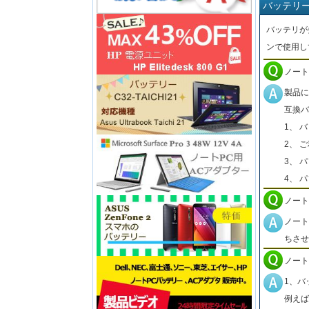
バッテリ
バッテリが
ンで使用し
ノート
製品に
互換バ
1、 
2、 
3、 
4、 
ノート
ノート
ちさせ
ノート
1、バ
例えば