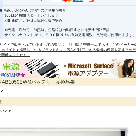
便
幅広いお支払い方法でのご利用が可能
365日24時間サポートいたします
SSL通信による個人情報保護で安心
過充電、過放電、加熱時、短絡時は自動停止される安全回路設計。
サイクルカウント:ゼロ、５００回以上の有効充電回数、長時間で使用出来ます
 本サイトで販売されているすべての製品は、汎用型の交換部品であり、どのメーカー
。当サイトで掲載しているブランド名は、製品が対応できる機器の種類を示すためだ
は関係ありません。
PS AB1050EWMバッテリー互換品番
WM
種
S X216