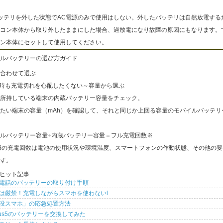
ッテリを外した状態でAC電源のみで使用はしない。外したバッテリは自然放電する
コン本体から取り外したままにした場合、過放電になり故障の原因にもなります。
ン本体にセットして使用してください。
ルバッテリーの選び方ガイド
合わせて選ぶ
出時も充電切れを心配したくない～容量から選ぶ
所持している端末の内蔵バッテリー容量をチェック。
たい端末の容量（mAh）を確認して、それと同じか上回る容量のモバイルバッテリ
ルバッテリー容量÷内蔵バッテリー容量＝フル充電回数※
際の充電回数は電池の使用状況や環境温度、スマートフォンの作動状態、その他の要
す。
ヒット記事
電話のバッテリーの取り付け手順
は厳禁！充電しながらスマホを使わないl
没スマホ」の応急処置方法
xus5のバッテリーを交換してみた