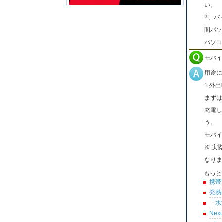
い。
2、バ
間パソ
パソコ
モバイ
用途に
1.外
まずは
充電し
う。
モバイ
※ 実
なりま
もっと
携帯
発熱
「水
Ne