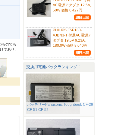
PHILIPS 1091398 付属
AC電源アダプタ 12 5A,
60W 価格 6,427円
PHILIPS FSP180-
。
AJBN3-T 付属AC電源ア
ダプタ 19.5V 9.23A,
のものでも
180.0W 価格 8,640円
けであり、
交換用電池パックランキング！
バッテリーPanasonic Toughbook CF-29
CF-51 CF-52