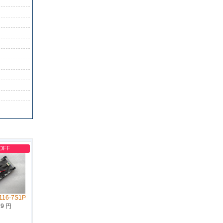
OFF
116-7S1P
19 円