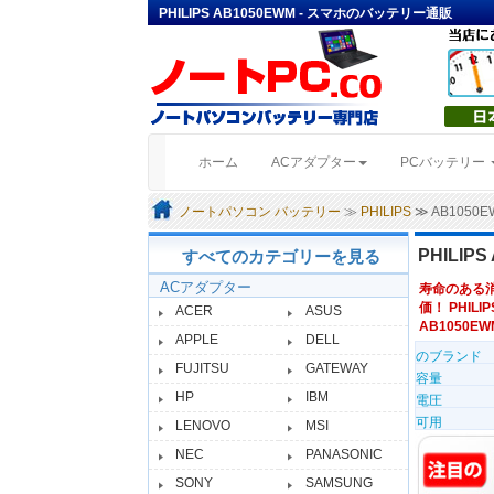
PHILIPS AB1050EWM - スマホのバッテリー通販
(current)
ホーム
ACアダプター
PCバッテリー
ノートパソコン バッテリー
≫
PHILIPS
≫ AB105
PHILI
すべてのカテゴリーを見る
ACアダプター
寿命のある
価！ PHILI
ACER
ASUS
AB1050EW
APPLE
DELL
のブランド
FUJITSU
GATEWAY
容量
HP
IBM
電圧
可用
LENOVO
MSI
NEC
PANASONIC
SONY
SAMSUNG