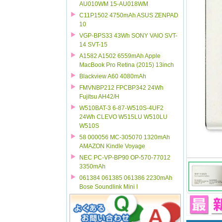
AU010WM 15-AU018WM
C11P1502 4750mAh ASUS ZENPAD
10
VGP-BPS33 43Wh SONY VAIO SVT-
14 SVT-15
A1582 A1502 6559mAh Apple
MacBook Pro Retina (2015) 13inch
Blackview A60 4080mAh
FMVNBP212 FPCBP342 24Wh
Fujitsu AH42/H
W510BAT-3 6-87-W510S-4UF2
24Wh CLEVO W515LU W510LU
W510S
58 000056 MC-305070 1320mAh
AMAZON Kindle Voyage
NEC PC-VP-BP90 OP-570-77012
3350mAh
061384 061385 061386 2230mAh
Bose Soundlink Mini I