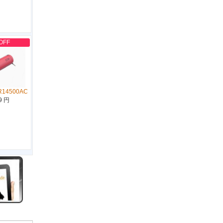
OFF
R14500AC
9 円