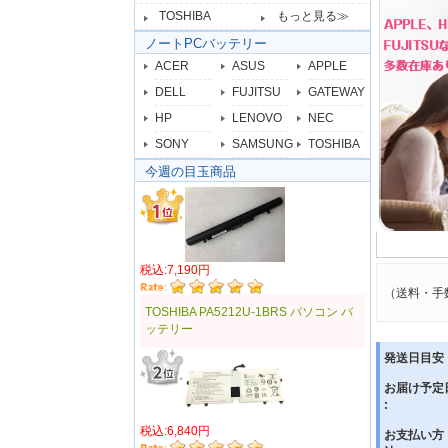
TOSHIBA
もっと見る≫
ノートPCバッテリー
ACER
ASUS
APPLE
DELL
FUJITSU
GATEWAY
HP
LENOVO
NEC
SONY
SAMSUNG
TOSHIBA
今週の目玉商品
税込:7,190円
（送料・手
TOSHIBA PA5212U-1BRS パソコン バ
ッテリー
発送日目安 
お届け予定
:
税込:6,840円
お支払い方