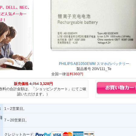
PHILIPS AB1050EWM スマホのバッテリー
製品番号 20IV111_Te
全国一律
送料360円
販売価格
4,754
3,328円
数料の合計金額は、「ショッピングカート」にてご確
認いただけます。）
:
1～2営業日。
日
7～20営業日。
クレジットカード: