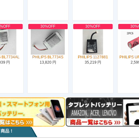
0%OFF
30%OFF
30%OFF
30%
S BL7734AL
PHILIPS BL7734S
PHILIPS 1127881
PHILIPS U
039 円
13,820 円
35,219 円
2,59
目商品！