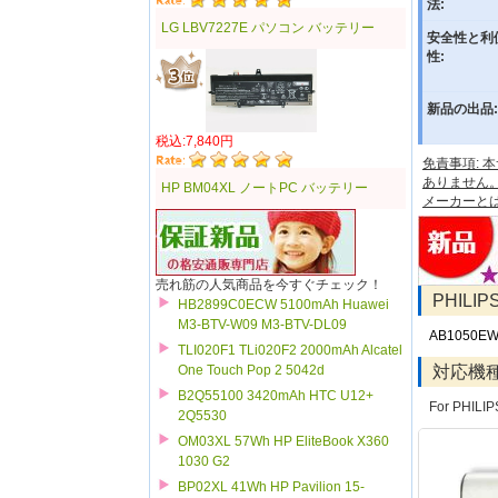
法:
LG LBV7227E パソコン バッテリー
安全性と利
性:
新品の出品:
税込:7,840円
免責事項:
ありません
HP BM04XL ノートPC バッテリー
メーカーと
売れ筋の人気商品を今すぐチェック！
PHILI
HB2899C0ECW 5100mAh Huawei
M3-BTV-W09 M3-BTV-DL09
AB1050E
TLI020F1 TLi020F2 2000mAh Alcatel
対応機
One Touch Pop 2 5042d
B2Q55100 3420mAh HTC U12+
For PHILIP
2Q5530
OM03XL 57Wh HP EliteBook X360
1030 G2
BP02XL 41Wh HP Pavilion 15-