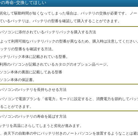
ーの寿命･交換してほしい
劣化して駆動時間が短くなってしまった場合は、バッテリの交換が必要です。 ノー
ているバッテリは、バッテリの型番を確認して購入することができます。
パソコンに添付されているバッテリパックを購入する方法
よって利用可能なバッテリパックの型番が異なるため、購入時は注意してください
ッテリの型番をを確認する方法。
バッテリパック本体に記載されている型番。
ご利用のパソコンが記載されているカタログのオプション品ページ。
パソコン本体の裏面に記載してある型番
パソコン本体の保証書。
パソコンのバッテリを長持ちさせる方法
パソコンで電源プランを「省電力」モードに設定すると、消費電力を節約してバッ
ることができます。
パソコンのバッテリの寿命を延ばす方法
ッテリを高温にさらしてしまうと劣化が進みます。
、炎天下の自動車の中にバッテリ付きのノートパソコンを放置するようなことは避