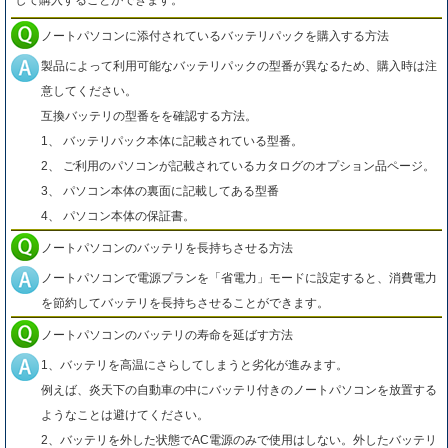
して購入することができます。
ノートパソコンに添付されているバッテリパックを購入する方法
製品によって利用可能なバッテリパックの型番が異なるため、購入時は注
意してください。
互換バッテリの型番をを確認する方法。
1、 バッテリパック本体に記載されている型番。
2、 ご利用のパソコンが記載されているカタログのオプション品ページ。
3、 パソコン本体の裏面に記載してある型番
4、 パソコン本体の保証書。
ノートパソコンのバッテリを長持ちさせる方法
ノートパソコンで電源プランを「省電力」モードに設定すると、消費電力
を節約してバッテリを長持ちさせることができます。
ノートパソコンのバッテリの寿命を延ばす方法
1、バッテリを高温にさらしてしまうと劣化が進みます。
例えば、炎天下の自動車の中にバッテリ付きのノートパソコンを放置する
ようなことは避けてください。
2、バッテリを外した状態でAC電源のみで使用はしない。外したバッテリ