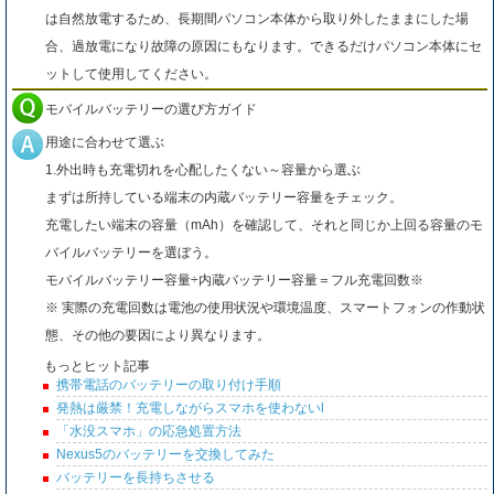
は自然放電するため、長期間パソコン本体から取り外したままにした場
合、過放電になり故障の原因にもなります。できるだけパソコン本体にセ
ットして使用してください。
モバイルバッテリーの選び方ガイド
用途に合わせて選ぶ
1.外出時も充電切れを心配したくない～容量から選ぶ
まずは所持している端末の内蔵バッテリー容量をチェック。
充電したい端末の容量（mAh）を確認して、それと同じか上回る容量のモ
バイルバッテリーを選ぼう。
モバイルバッテリー容量÷内蔵バッテリー容量＝フル充電回数※
※ 実際の充電回数は電池の使用状況や環境温度、スマートフォンの作動状
態、その他の要因により異なります。
もっとヒット記事
携帯電話のバッテリーの取り付け手順
発熱は厳禁！充電しながらスマホを使わないl
「水没スマホ」の応急処置方法
Nexus5のバッテリーを交換してみた
バッテリーを長持ちさせる