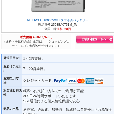
PHILIPS AB1000CWMT スマホのバッテリー
製品番号 2503BA0751M_Te
全国一律
送料360円
販売価格
4,182
2,928円
（送料・手数料の合計金額は、「ショッピングカ
ート」にてご確認いただけます。）
発送日目安 :
1～2営業日。
お届け予定日
7～20営業日。
:
お支払い方
クレジットカード:
法:
安全性と利便
幅広いお支払い方法でのご利用が可能
性:
365日24時間サポートいたします
SSL通信による個人情報保護で安心
新品の出品:
過充電、過放電、加熱時、短絡時は自動停止される安全