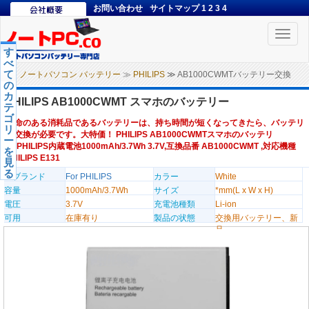
お問い合わせ
サイトマップ
1
2
3
4
Toggle
naviga
す
べ
て
ノートパソコン バッテリー
≫
PHILIPS
≫ AB1000CWMTバッテリー交換
の
カ
PHILIPS AB1000CWMT スマホのバッテリー
テ
ゴ
寿命のある消耗品であるバッテリーは、持ち時間が短くなってきたら、バッテリ
リ
ー交換が必要です。大特価！ PHILIPS AB1000CWMTスマホのバッテリ
ー
ー,PHILIPS内蔵電池1000mAh/3.7Wh 3.7V,互換品番 AB1000CWMT ,対応機種
を
PHILIPS E131
見
る
のブランド
For PHILIPS
カラー
White
容量
1000mAh/3.7Wh
サイズ
*mm(L x W x H)
電圧
3.7V
充電池種類
Li-ion
可用
在庫有り
製品の状態
交換用バッテリー、新
品