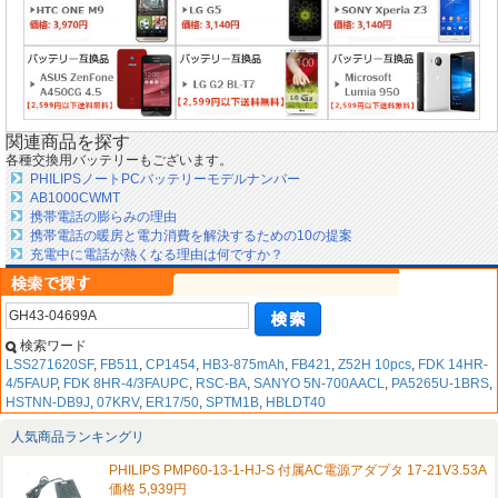
関連商品を探す
各種交換用バッテリーもございます。
PHILIPSノートPCバッテリーモデルナンバー
AB1000CWMT
携帯電話の膨らみの理由
携帯電話の暖房と電力消費を解決するための10の提案
充電中に電話が熱くなる理由は何ですか？
検索ワード
LSS271620SF
,
FB511
,
CP1454
,
HB3-875mAh
,
FB421
,
Z52H 10pcs
,
FDK 14HR-
4/5FAUP
,
FDK 8HR-4/3FAUPC
,
RSC-BA
,
SANYO 5N-700AACL
,
PA5265U-1BRS
,
HSTNN-DB9J
,
07KRV
,
ER17/50
,
SPTM1B
,
HBLDT40
人気商品ランキングリ
PHILIPS PMP60-13-1-HJ-S 付属AC電源アダプタ 17-21V3.53A
価格 5,939円