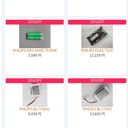
30%OFF
30%OFF
PHILIPS HSY-AAA0.75-PHP
PHILIPS D116-7S1P
2,599 円
12,219 円
30%OFF
30%OFF
PHILIPS BL7734AL
PHILIPS BL7734S
6,039 円
13,820 円