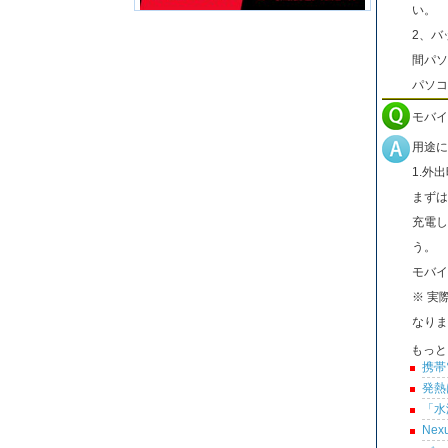
い。
2、バ
間パソ
パソコ
モバイ
用途に
1.外
まずは
充電し
う。
モバイ
※ 実
なりま
もっと
携帯
発熱
「水
Ne