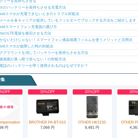
テリーを長持ちさせる
ホのバッテリーを長持ちさせる充電方法
droidスマホが充電できないときのトラブル対処法
メールを各キャリアが提供しているフィルターでブロックする方法をご紹介します
droidスマートフォン充電器の選び方
honeのLTE電波を復旧させる方法
かないだけじゃない！スマートフォン液晶保護フィルムを使うメリットと活用法
droidスマホが故障した時の対処法
ググラウンドを消してバッテリーを長持ちさせる方法
後画面が真っ暗で戻らない！の対処方法
電話のバッテリーが早く使用されるのはなぜですか？
特集
0%OFF
30%OFF
30%OFF
30%
ompensation
BROTHER PA-BT-010
OTHER HK3150
OTHER P
98 円
7,066 円
6,481 円
4,36