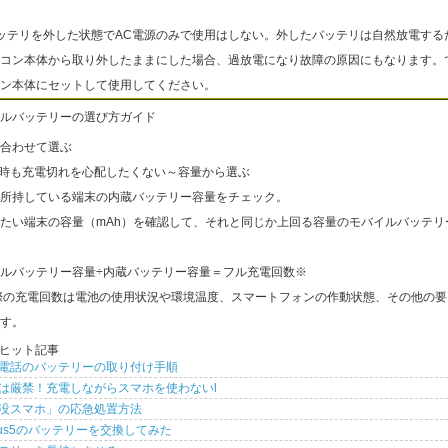
ッテリを外した状態でAC電源のみで使用はしない。外したバッテリは自然放電する
コン本体から取り外したままにした場合、過放電になり故障の原因にもなります。
ン本体にセットして使用してください。
ルバッテリーの選び方ガイド
合わせて選ぶ
出時も充電切れを心配したくない～容量から選ぶ
所持している端末の内蔵バッテリー容量をチェック。
たい端末の容量（mAh）を確認して、それと同じか上回る容量のモバイルバッテリ
ルバッテリー容量÷内蔵バッテリー容量＝フル充電回数※
際の充電回数は電池の使用状況や環境温度、スマートフォンの作動状態、その他の要
す。
ヒット記事
電話のバッテリーの取り付け手順
は厳禁！充電しながらスマホを使わないl
没スマホ」の応急処置方法
xus5のバッテリーを交換してみた