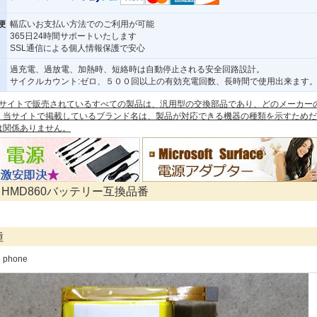
便
幅広いお支払い方法でのご利用が可能
365日24時間サポートいたします
SSL通信による個人情報保護で安心
過充電、過放電、加熱時、短絡時は自動停止される安全回路設計。
サイクルカウント:ゼロ、５００回以上の有効充電回数、長時間で使用出来ます
 本サイトで販売されているすべての製品は、汎用型の交換部品であり、どのメーカー
。当サイトで掲載しているブランド名は、製品が対応できる機器の種類を示すためだ
は関係ありません。
R HMD860バッテリー互換品番
種
 phone