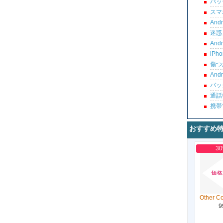
バッ
スマ
An
迷惑
An
iP
傷つ
An
バッ
通話
携帯
おすすめ
3
Other C
9