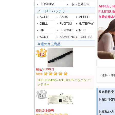
TOSHIBA
もっと見る≫
ノートPCバッテリー
ACER
ASUS
APPLE
DELL
FUJITSU
GATEWAY
HP
LENOVO
NEC
SONY
SAMSUNG
TOSHIBA
今週の目玉商品
税込:7,190円
（送料・手
TOSHIBA PA5212U-1BRS パソコン バ
ッテリー
発送日目安 
お届け予定
:
税込:6,840円
お支払い方