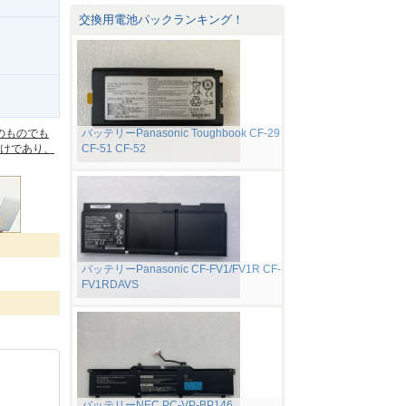
交換用電池パックランキング！
。
のものでも
バッテリーPanasonic Toughbook CF-29
けであり、
CF-51 CF-52
バッテリーPanasonic CF-FV1/FV1R CF-
FV1RDAVS
バッテリーNEC PC-VP-BP146