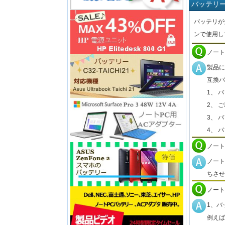
バッテリ
バッテリが
ンで使用し
ノート
製品に
互換バ
1、 
2、 
3、 
4、 
ノート
ノート
ちさせ
ノート
1、バ
例えば