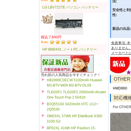
法:
LG LBV7227E パソコン バッテリー
安全性と利
性:
新品の出品:
税込:7,840円
免責事項:
ありません
HP BM04XL ノートPC バッテリー
メーカーと
売れ筋の人気商品を今すぐチェック！
OTHE
HB2899C0ECW 5100mAh Huawei
M3-BTV-W09 M3-BTV-DL09
HMD860
TLI020F1 TLi020F2 2000mAh Alcatel
対応機
One Touch Pop 2 5042d
B2Q55100 3420mAh HTC U12+
For OTHER
2Q5530
OM03XL 57Wh HP EliteBook X360
1030 G2
BP02XL 41Wh HP Pavilion 15-