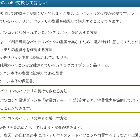
ーの寿命･交換してほしい
劣化して駆動時間が短くなってしまった場合は、バッテリの交換が必要です。 ノー
ているバッテリは、バッテリの型番を確認して購入することができます。
パソコンに添付されているバッテリパックを購入する方法
よって利用可能なバッテリパックの型番が異なるため、購入時は注意してください
ッテリの型番をを確認する方法。
バッテリパック本体に記載されている型番。
ご利用のパソコンが記載されているカタログのオプション品ページ。
パソコン本体の裏面に記載してある型番
パソコン本体の保証書。
パソコンのバッテリを長持ちさせる方法
パソコンで電源プランを「省電力」モードに設定すると、消費電力を節約してバッ
ることができます。
パソコンのバッテリの寿命を延ばす方法
ッテリを高温にさらしてしまうと劣化が進みます。
、炎天下の自動車の中にバッテリ付きのノートパソコンを放置するようなことは避