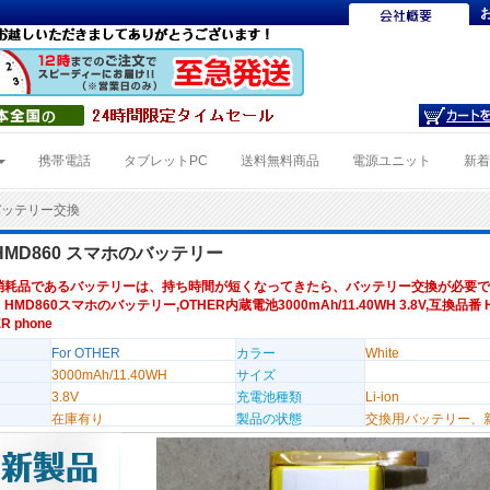
携帯電話
タブレットPC
送料無料商品
電源ユニット
新
0バッテリー交換
 HMD860 スマホのバッテリー
消耗品であるバッテリーは、持ち時間が短くなってきたら、バッテリー交換が必要で
 HMD860スマホのバッテリー,OTHER内蔵電池3000mAh/11.40WH 3.8V,互換品番 H
 phone
For OTHER
カラー
White
3000mAh/11.40WH
サイズ
3.8V
充電池種類
Li-ion
在庫有り
製品の状態
交換用バッテリー、