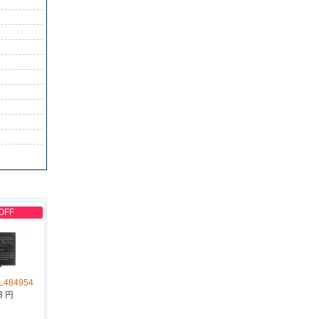
OFF
L484954
3 円