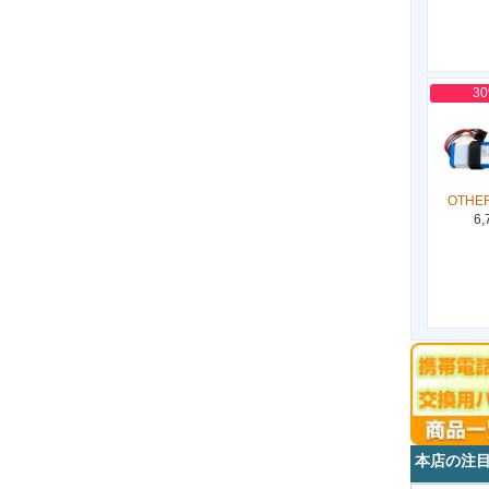
3
OTHER
6,
本店の注