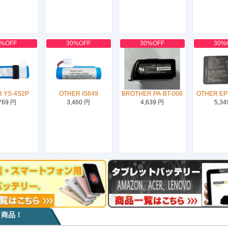
0%OFF
30%OFF
30%OFF
30%
 YS-4S2P
OTHER IS649
BROTHER PA-BT-006
OTHER EP
769 円
3,460 円
4,639 円
5,34
目商品！