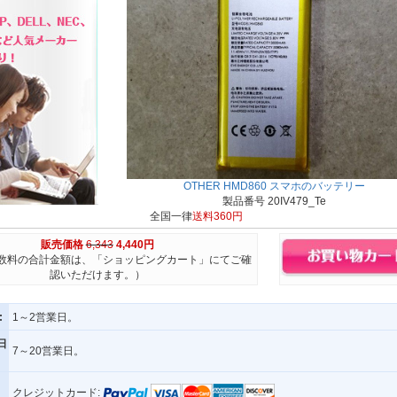
OTHER HMD860 スマホのバッテリー
製品番号 20IV479_Te
全国一律
送料360円
販売価格
6,343
4,440円
数料の合計金額は、「ショッピングカート」にてご確
認いただけます。）
:
1～2営業日。
日
7～20営業日。
クレジットカード: