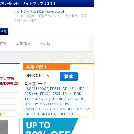
お問い合わせ
サイトマップ
1
2
3
4
ホットアイテム2019【note-pc.co】
ノートPC交換・互換用バッテリー 完全新品～即日、1
年完全保証付き。
着商品
人気商品
その他
す。大特
MD860 ,対
検索ワード
LSS271620SF
,
FB511
,
CP1454
,
HB3-
875mAh
,
FB421
,
Z52H 10pcs
,
FDK
14HR-4/5FAUP
,
FDK 8HR-4/3FAUPC
,
RSC-BA
,
SANYO 5N-700AACL
,
PA5265U-1BRS
,
HSTNN-DB9J
,
07KRV
,
ER17/50
,
SPTM1B
,
HBLDT40
新品