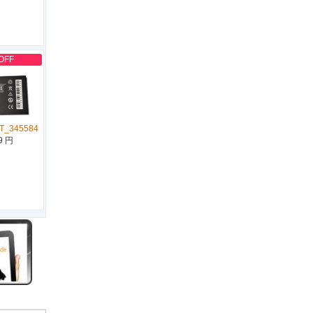
OFF
T_345584
9 円