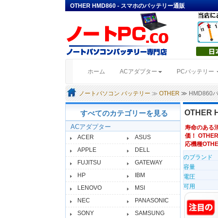
OTHER HMD860 - スマホのバッテリー通販
(current)
ホーム
ACアダプター
PCバッテリー
ノートパソコン バッテリー
≫
OTHER
≫ HMD86
OTHER
すべてのカテゴリーを見る
ACアダプター
寿命のある
価！ OTHER
ACER
ASUS
応機種OTHER
APPLE
DELL
のブランド
FUJITSU
GATEWAY
容量
HP
IBM
電圧
可用
LENOVO
MSI
NEC
PANASONIC
SONY
SAMSUNG