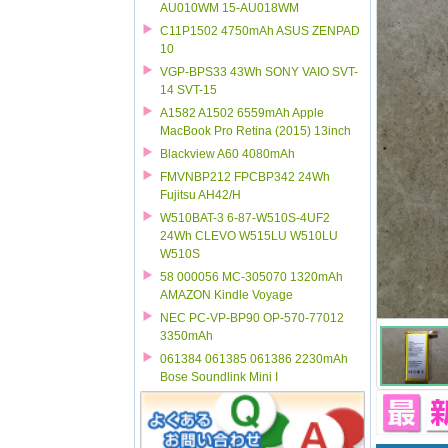
AU010WM 15-AU018WM
C11P1502 4750mAh ASUS ZENPAD
10
VGP-BPS33 43Wh SONY VAIO SVT-
14 SVT-15
A1582 A1502 6559mAh Apple
MacBook Pro Retina (2015) 13inch
Blackview A60 4080mAh
FMVNBP212 FPCBP342 24Wh
Fujitsu AH42/H
W510BAT-3 6-87-W510S-4UF2
24Wh CLEVO W515LU W510LU
W510S
58 000056 MC-305070 1320mAh
AMAZON Kindle Voyage
NEC PC-VP-BP90 OP-570-77012
3350mAh
061384 061385 061386 2230mAh
Bose Soundlink Mini I