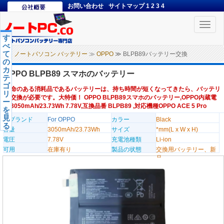
お問い合わせ
サイトマップ
1
2
3
4
Toggle
naviga
す
べ
て
ノートパソコン バッテリー
≫
OPPO
≫ BLPB89バッテリー交換
の
カ
OPPO BLPB89 スマホのバッテリー
テ
ゴ
寿命のある消耗品であるバッテリーは、持ち時間が短くなってきたら、バッテリ
リ
ー交換が必要です。大特価！ OPPO BLPB89スマホのバッテリー,OPPO内蔵電
ー
池3050mAh/23.73Wh 7.78V,互換品番 BLPB89 ,対応機種OPPO ACE 5 Pro
を
見
のブランド
For OPPO
カラー
Black
る
容量
3050mAh/23.73Wh
サイズ
*mm(L x W x H)
電圧
7.78V
充電池種類
Li-ion
可用
在庫有り
製品の状態
交換用バッテリー、新
品