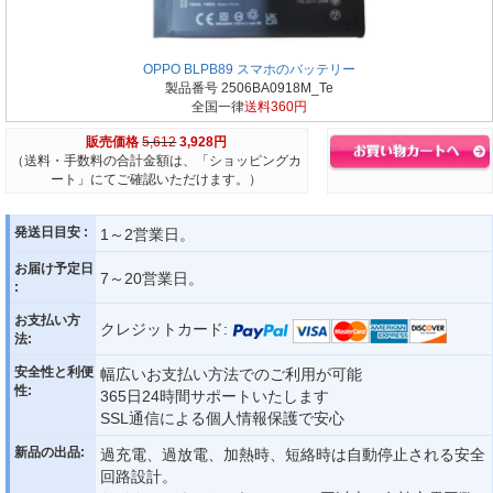
OPPO BLPB89 スマホのバッテリー
製品番号 2506BA0918M_Te
全国一律
送料360円
販売価格
5,612
3,928円
（送料・手数料の合計金額は、「ショッピングカ
ート」にてご確認いただけます。）
発送日目安 :
1～2営業日。
お届け予定日
7～20営業日。
:
お支払い方
クレジットカード:
法:
安全性と利便
幅広いお支払い方法でのご利用が可能
性:
365日24時間サポートいたします
SSL通信による個人情報保護で安心
新品の出品:
過充電、過放電、加熱時、短絡時は自動停止される安全
回路設計。