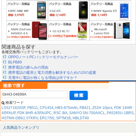
関連商品を探す
各種交換用バッテリーもございます。
OPPOノートPCバッテリーモデルナンバー
BLPB89
携帯電話の膨らみの理由
携帯電話の暖房と電力消費を解決するための10の提案
充電中に電話が熱くなる理由は何ですか？
検索ワード
LSS271620SF
,
FB511
,
CP1454
,
HB3-875mAh
,
FB421
,
Z52H 10pcs
,
FDK 14HR-
4/5FAUP
,
FDK 8HR-4/3FAUPC
,
RSC-BA
,
SANYO 5N-700AACL
,
PA5265U-1BRS
,
HSTNN-DB9J
,
07KRV
,
ER17/50
,
SPTM1B
,
HBLDT40
人気商品ランキングリ