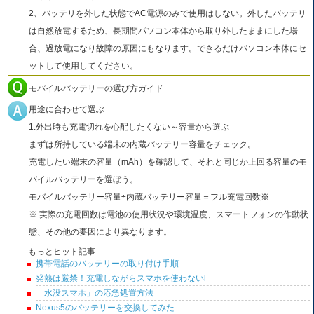
2、バッテリを外した状態でAC電源のみで使用はしない。外したバッテリ
は自然放電するため、長期間パソコン本体から取り外したままにした場
合、過放電になり故障の原因にもなります。できるだけパソコン本体にセ
ットして使用してください。
モバイルバッテリーの選び方ガイド
用途に合わせて選ぶ
1.外出時も充電切れを心配したくない～容量から選ぶ
まずは所持している端末の内蔵バッテリー容量をチェック。
充電したい端末の容量（mAh）を確認して、それと同じか上回る容量のモ
バイルバッテリーを選ぼう。
モバイルバッテリー容量÷内蔵バッテリー容量＝フル充電回数※
※ 実際の充電回数は電池の使用状況や環境温度、スマートフォンの作動状
態、その他の要因により異なります。
もっとヒット記事
携帯電話のバッテリーの取り付け手順
発熱は厳禁！充電しながらスマホを使わないl
「水没スマホ」の応急処置方法
Nexus5のバッテリーを交換してみた