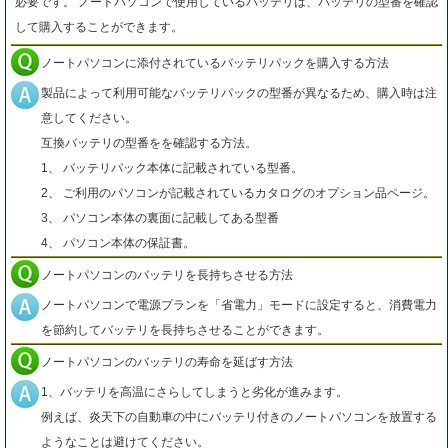
必要です。 ノートパソコンで使用しているバッテリは、バッテリの型番を確認
して購入することができます。
ノートパソコンに添付されているバッテリパックを購入する方法
製品によって利用可能なバッテリパックの型番が異なるため、購入時は注
意してください。
互換バッテリの型番をを確認する方法。
1、 バッテリパック本体に記載されている型番。
2、 ご利用のパソコンが記載されているカタログのオプション品ページ。
3、 パソコン本体の裏面に記載してある型番
4、 パソコン本体の保証書。
ノートパソコンのバッテリを長持ちさせる方法
ノートパソコンで電源プランを「省電力」モードに設定すると、消費電力
を節約してバッテリを長持ちさせることができます。
ノートパソコンのバッテリの寿命を延ばす方法
1、バッテリを高温にさらしてしまうと劣化が進みます。
例えば、炎天下の自動車の中にバッテリ付きのノートパソコンを放置する
ようなことは避けてください。