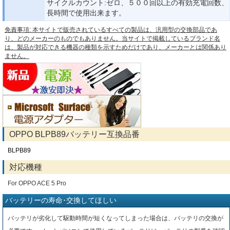
サイクルカウント:ゼロ、５００回以上の有効充電回数、
長時間で使用出来ます。
免責事項: 本サイトで販売されているすべての製品は、汎用型の交換部品であ
り、どのメーカーのものでもありません。当サイトで掲載しているブランド名
は、製品が対応できる機器の種類を示すためだけであり、メーカーとは関係あり
ません。
OPPO BLPB89バッテリー互換品番
BLPB89
対応機種
For OPPO ACE 5 Pro
バッテリーの寿命･交換してほしい
バッテリが劣化して駆動時間が短くなってしまった場合は、バッテリの交換が