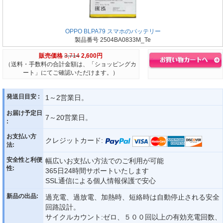
OPPO BLPA79 スマホのバッテリー
製品番号 2504BA0833M_Te
販売価格
3,714
2,600円
（送料・手数料の合計金額は、「ショッピングカ
ート」にてご確認いただけます。）
発送日目安 :
1～2営業日。
お届け予定日
7～20営業日。
:
お支払い方
クレジットカード:
法:
安全性と利便
幅広いお支払い方法でのご利用が可能
性:
365日24時間サポートいたします
SSL通信による個人情報保護で安心
新品の出品:
過充電、過放電、加熱時、短絡時は自動停止される安全
回路設計。
サイクルカウント:ゼロ、５００回以上の有効充電回数、