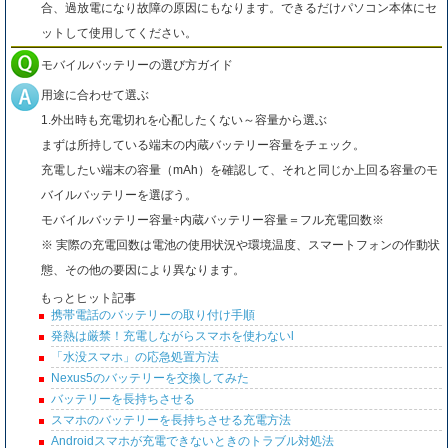
合、過放電になり故障の原因にもなります。できるだけパソコン本体にセ
ットして使用してください。
モバイルバッテリーの選び方ガイド
用途に合わせて選ぶ
1.外出時も充電切れを心配したくない～容量から選ぶ
まずは所持している端末の内蔵バッテリー容量をチェック。
充電したい端末の容量（mAh）を確認して、それと同じか上回る容量のモ
バイルバッテリーを選ぼう。
モバイルバッテリー容量÷内蔵バッテリー容量＝フル充電回数※
※ 実際の充電回数は電池の使用状況や環境温度、スマートフォンの作動状
態、その他の要因により異なります。
もっとヒット記事
携帯電話のバッテリーの取り付け手順
発熱は厳禁！充電しながらスマホを使わないl
「水没スマホ」の応急処置方法
Nexus5のバッテリーを交換してみた
バッテリーを長持ちさせる
スマホのバッテリーを長持ちさせる充電方法
Androidスマホが充電できないときのトラブル対処法