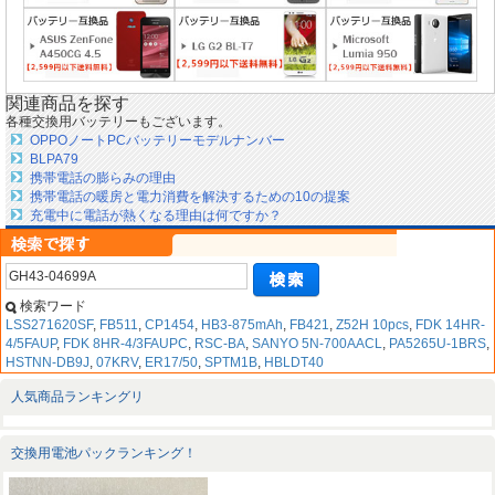
関連商品を探す
各種交換用バッテリーもございます。
OPPOノートPCバッテリーモデルナンバー
BLPA79
携帯電話の膨らみの理由
携帯電話の暖房と電力消費を解決するための10の提案
充電中に電話が熱くなる理由は何ですか？
検索ワード
LSS271620SF
,
FB511
,
CP1454
,
HB3-875mAh
,
FB421
,
Z52H 10pcs
,
FDK 14HR-
4/5FAUP
,
FDK 8HR-4/3FAUPC
,
RSC-BA
,
SANYO 5N-700AACL
,
PA5265U-1BRS
,
HSTNN-DB9J
,
07KRV
,
ER17/50
,
SPTM1B
,
HBLDT40
人気商品ランキングリ
交換用電池パックランキング！