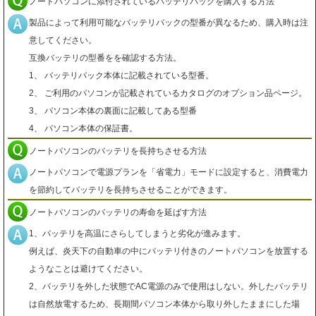
ノートパソコンに添付されているバッテリパックを購入する方法
製品によって利用可能なバッテリパックの型番が異なるため、購入時は注
意してください。
互換バッテリの型番をを確認する方法。
1、 バッテリパック本体に記載されている型番。
2、 ご利用のパソコンが記載されているカタログのオプション品ページ。
3、 パソコン本体の裏面に記載してある型番
4、 パソコン本体の保証書。
ノートパソコンのバッテリを長持ちさせる方法
ノートパソコンで電源プランを「省電力」モードに設定すると、消費電力
を節約してバッテリを長持ちさせることができます。
ノートパソコンのバッテリの寿命を延ばす方法
1、バッテリを高温にさらしてしまうと劣化が進みます。
例えば、炎天下の自動車の中にバッテリ付きのノートパソコンを放置する
ようなことは避けてください。
2、バッテリを外した状態でAC電源のみで使用はしない。外したバッテリ
は自然放電するため、長期間パソコン本体から取り外したままにした場