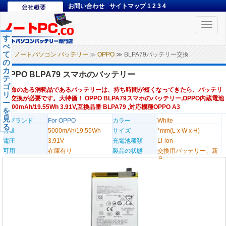
お問い合わせ
サイトマップ
1
2
3
4
Toggle
naviga
す
べ
て
ノートパソコン バッテリー
≫
OPPO
≫ BLPA79バッテリー交換
の
カ
OPPO BLPA79 スマホのバッテリー
テ
ゴ
寿命のある消耗品であるバッテリーは、持ち時間が短くなってきたら、バッテリ
リ
ー交換が必要です。大特価！ OPPO BLPA79スマホのバッテリー,OPPO内蔵電池
ー
5000mAh/19.55Wh 3.91V,互換品番 BLPA79 ,対応機種OPPO A3
を
見
のブランド
For OPPO
カラー
White
る
容量
5000mAh/19.55Wh
サイズ
*mm(L x W x H)
電圧
3.91V
充電池種類
Li-ion
可用
在庫有り
製品の状態
交換用バッテリー、新
品