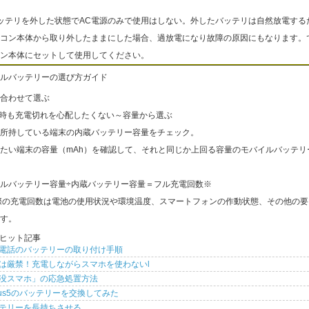
ッテリを外した状態でAC電源のみで使用はしない。外したバッテリは自然放電する
コン本体から取り外したままにした場合、過放電になり故障の原因にもなります。
ン本体にセットして使用してください。
ルバッテリーの選び方ガイド
合わせて選ぶ
出時も充電切れを心配したくない～容量から選ぶ
所持している端末の内蔵バッテリー容量をチェック。
たい端末の容量（mAh）を確認して、それと同じか上回る容量のモバイルバッテリ
ルバッテリー容量÷内蔵バッテリー容量＝フル充電回数※
際の充電回数は電池の使用状況や環境温度、スマートフォンの作動状態、その他の要
す。
ヒット記事
電話のバッテリーの取り付け手順
は厳禁！充電しながらスマホを使わないl
没スマホ」の応急処置方法
xus5のバッテリーを交換してみた
テリーを長持ちさせる