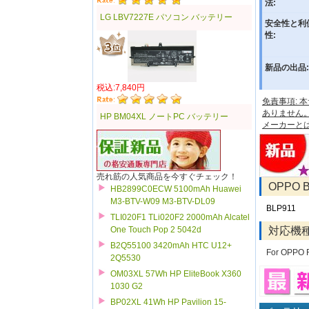
法:
LG LBV7227E パソコン バッテリー
安全性と利
性:
新品の出品:
税込:7,840円
免責事項:
ありません
HP BM04XL ノートPC バッテリー
メーカーと
売れ筋の人気商品を今すぐチェック！
OPPO
HB2899C0ECW 5100mAh Huawei
M3-BTV-W09 M3-BTV-DL09
BLP911
TLI020F1 TLi020F2 2000mAh Alcatel
対応機
One Touch Pop 2 5042d
B2Q55100 3420mAh HTC U12+
For OPPO 
2Q5530
OM03XL 57Wh HP EliteBook X360
1030 G2
BP02XL 41Wh HP Pavilion 15-