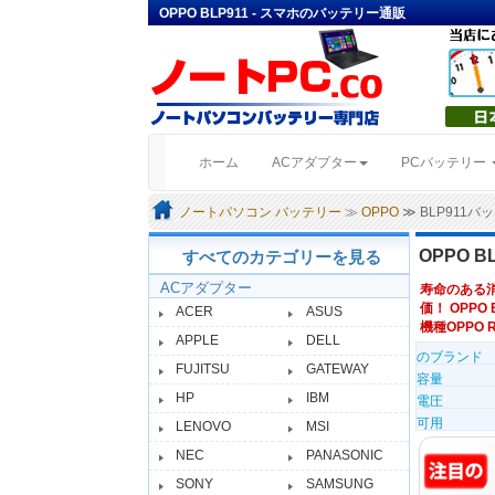
OPPO BLP911 - スマホのバッテリー通販
(current)
ホーム
ACアダプター
PCバッテリー
ノートパソコン バッテリー
≫
OPPO
≫ BLP911
OPPO 
すべてのカテゴリーを見る
ACアダプター
寿命のある
価！ OPPO 
ACER
ASUS
機種OPPO R
APPLE
DELL
のブランド
FUJITSU
GATEWAY
容量
HP
IBM
電圧
可用
LENOVO
MSI
NEC
PANASONIC
SONY
SAMSUNG