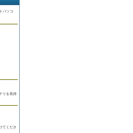
トパソコ
。
テリを長持
けてくださ