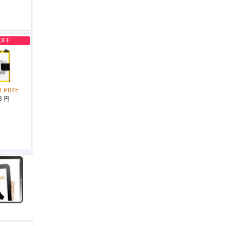
OFF
BLPB45
3 円