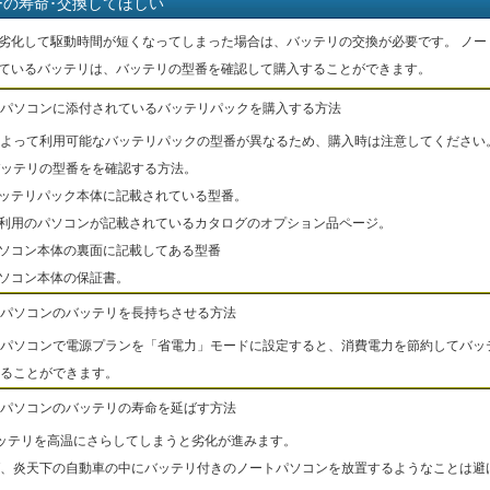
ーの寿命･交換してほしい
劣化して駆動時間が短くなってしまった場合は、バッテリの交換が必要です。 ノー
ているバッテリは、バッテリの型番を確認して購入することができます。
パソコンに添付されているバッテリパックを購入する方法
よって利用可能なバッテリパックの型番が異なるため、購入時は注意してください
ッテリの型番をを確認する方法。
バッテリパック本体に記載されている型番。
ご利用のパソコンが記載されているカタログのオプション品ページ。
パソコン本体の裏面に記載してある型番
パソコン本体の保証書。
パソコンのバッテリを長持ちさせる方法
パソコンで電源プランを「省電力」モードに設定すると、消費電力を節約してバッ
ることができます。
パソコンのバッテリの寿命を延ばす方法
ッテリを高温にさらしてしまうと劣化が進みます。
、炎天下の自動車の中にバッテリ付きのノートパソコンを放置するようなことは避