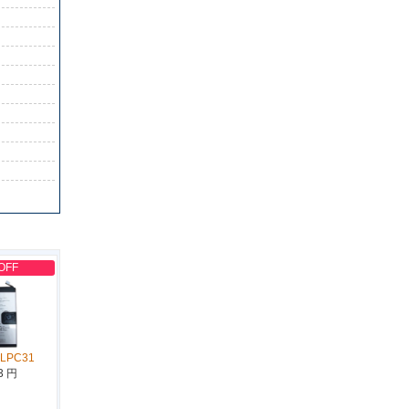
OFF
BLPC31
3 円