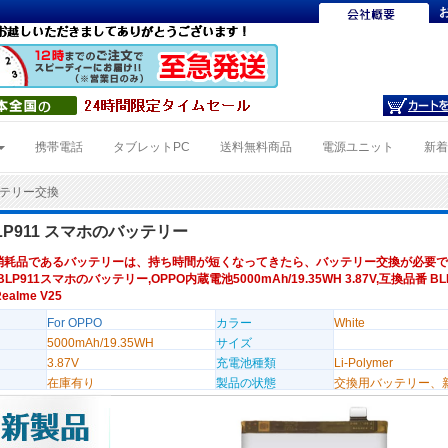
携帯電話
タブレットPC
送料無料商品
電源ユニット
新
バッテリー交換
BLP911 スマホのバッテリー
消耗品であるバッテリーは、持ち時間が短くなってきたら、バッテリー交換が必要で
BLP911スマホのバッテリー,OPPO内蔵電池5000mAh/19.35WH 3.87V,互換品番 BLP
ealme V25
For OPPO
カラー
White
5000mAh/19.35WH
サイズ
3.87V
充電池種類
Li-Polymer
在庫有り
製品の状態
交換用バッテリー、