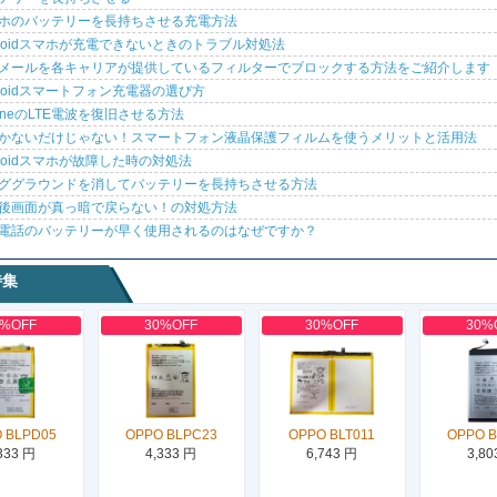
ホのバッテリーを長持ちさせる充電方法
droidスマホが充電できないときのトラブル対処法
メールを各キャリアが提供しているフィルターでブロックする方法をご紹介します
droidスマートフォン充電器の選び方
honeのLTE電波を復旧させる方法
かないだけじゃない！スマートフォン液晶保護フィルムを使うメリットと活用法
droidスマホが故障した時の対処法
ググラウンドを消してバッテリーを長持ちさせる方法
後画面が真っ暗で戻らない！の対処方法
電話のバッテリーが早く使用されるのはなぜですか？
特集
0%OFF
30%OFF
30%OFF
30%
 BLPD05
OPPO BLPC23
OPPO BLT011
OPPO 
333 円
4,333 円
6,743 円
3,80