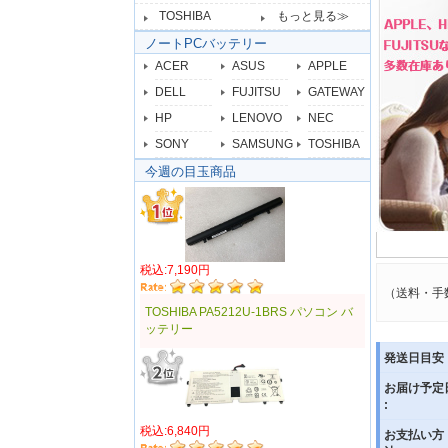
TOSHIBA
もっと見る≫
ノートPCバッテリー
ACER
ASUS
APPLE
DELL
FUJITSU
GATEWAY
HP
LENOVO
NEC
SONY
SAMSUNG
TOSHIBA
今週の目玉商品
税込:7,190円
（送料・手
TOSHIBA PA5212U-1BRS パソコン バ
ッテリー
発送日目安 
お届け予定
:
税込:6,840円
お支払い方