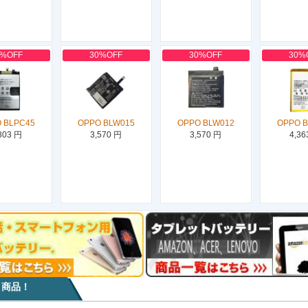
0%OFF
30%OFF
30%OFF
30%
 BLPC45
OPPO BLW015
OPPO BLW012
OPPO 
803 円
3,570 円
3,570 円
4,36
目商品！