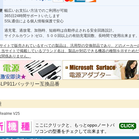
便
幅広いお支払い方法でのご利用が可能
365日24時間サポートいたします
SSL通信による個人情報保護で安心
過充電、過放電、加熱時、短絡時は自動停止される安全回路設計。
サイクルカウント:ゼロ、５００回以上の有効充電回数、長時間で使用出来ます
 本サイトで販売されているすべての製品は、汎用型の交換部品であり、どのメーカー
。当サイトで掲載しているブランド名は、製品が対応できる機器の種類を示すためだ
は関係ありません。
 BLP911バッテリー互換品番
種
Realme V25
ここにクリックと、もっと
oppo
ノートパ
ソコンの型番をチェクして出来ます。