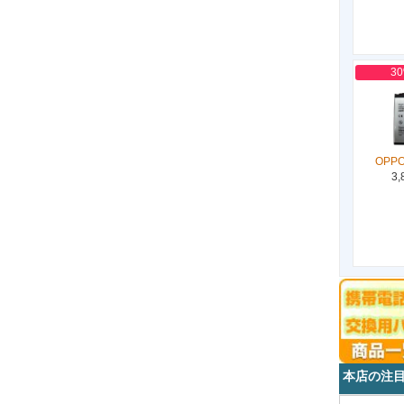
3
OPPO
3,
本店の注