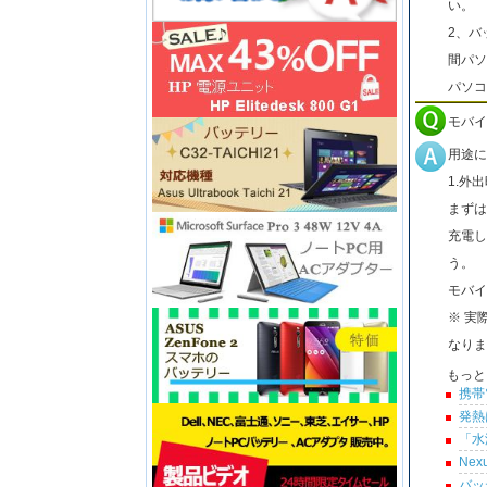
い。
2、バ
間パソ
パソコ
モバイ
用途に
1.外
まずは
充電し
う。
モバイ
※ 実
なりま
もっと
携帯
発熱
「水
Ne
バッ