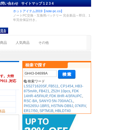
お問い合わせ
サイトマップ
1
2
3
4
ホットアイテム2019【note-pc.co】
ノートPC交換・互換用バッテリー 完全新品～即日、1
年完全保証付き。
着商品
人気商品
その他
す。大特
911 ,対応
検索ワード
LSS271620SF
,
FB511
,
CP1454
,
HB3-
875mAh
,
FB421
,
Z52H 10pcs
,
FDK
14HR-4/5FAUP
,
FDK 8HR-4/3FAUPC
,
RSC-BA
,
SANYO 5N-700AACL
,
PA5265U-1BRS
,
HSTNN-DB9J
,
07KRV
,
ER17/50
,
SPTM1B
,
HBLDT40
新品