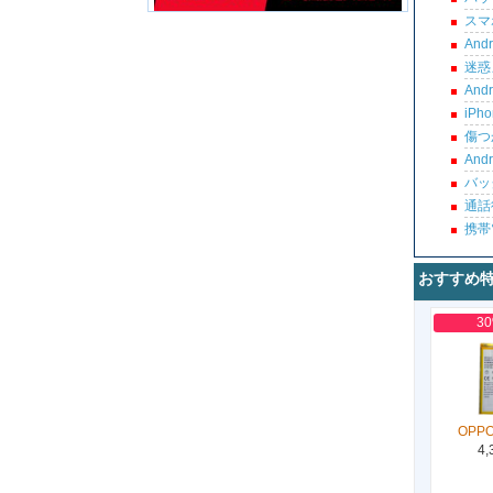
スマ
An
迷惑
An
iP
傷つ
An
バッ
通話
携帯
おすすめ
3
OPPO
4,