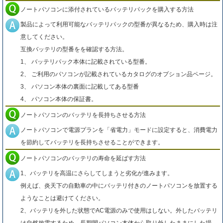
ノートパソコンに添付されているバッテリパックを購入する方法
製品によって利用可能なバッテリパックの型番が異なるため、購入時は注
意してください。
互換バッテリの型番をを確認する方法。
1、 バッテリパック本体に記載されている型番。
2、 ご利用のパソコンが記載されているカタログのオプション品ページ。
3、 パソコン本体の裏面に記載してある型番
4、 パソコン本体の保証書。
ノートパソコンのバッテリを長持ちさせる方法
ノートパソコンで電源プランを「省電力」モードに設定すると、消費電力
を節約してバッテリを長持ちさせることができます。
ノートパソコンのバッテリの寿命を延ばす方法
1、バッテリを高温にさらしてしまうと劣化が進みます。
例えば、炎天下の自動車の中にバッテリ付きのノートパソコンを放置する
ようなことは避けてください。
2、バッテリを外した状態でAC電源のみで使用はしない。外したバッテリ