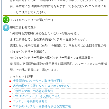
は自然放電するため、長期間パソコン本体から取り外したままにした場
合、過放電になり故障の原因にもなります。できるだけパソコン本体にセ
ットして使用してください。
モバイルバッテリーの選び方ガイド
用途に合わせて選ぶ
1.外出時も充電切れを心配したくない～容量から選ぶ
まずは所持している端末の内蔵バッテリー容量をチェック。
充電したい端末の容量（mAh）を確認して、それと同じか上回る容量のモ
バイルバッテリーを選ぼう。
モバイルバッテリー容量÷内蔵バッテリー容量＝フル充電回数※
※ 実際の充電回数は電池の使用状況や環境温度、スマートフォンの作動状
態、その他の要因により異なります。
もっとヒット記事
携帯電話のバッテリーの取り付け手順
発熱は厳禁！充電しながらスマホを使わないl
「水没スマホ」の応急処置方法
Nexus5のバッテリーを交換してみた
バッテリーを長持ちさせる
スマホのバッテリーを長持ちさせる充電方法