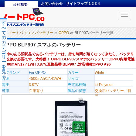
お問い合わせ
サイトマップ
1
2
3
4
Toggle
naviga
す
べ
て
ノートパソコン バッテリー
≫
OPPO
≫ BLP907バッテリー交換
の
カ
OPPO BLP907 スマホのバッテリー
テ
ゴ
寿命のある消耗品であるバッテリーは、持ち時間が短くなってきたら、バッテリ
リ
ー交換が必要です。大特価！ OPPO BLP907スマホのバッテリー,OPPO内蔵電池
ー
4500mAh/17.41WH 3.87V,互換品番 BLP907 ,対応機種OPPO A96
を
見
のブランド
For OPPO
カラー
White
る
容量
4500mAh/17.41WH
サイズ
電圧
3.87V
充電池種類
Li-Polymer
可用
在庫有り
製品の状態
交換用バッテリー、新
品