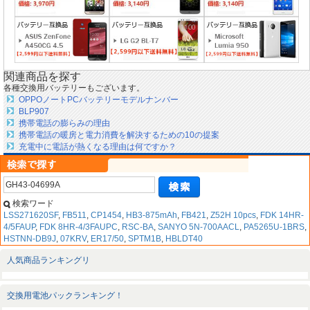
関連商品を探す
各種交換用バッテリーもございます。
OPPOノートPCバッテリーモデルナンバー
BLP907
携帯電話の膨らみの理由
携帯電話の暖房と電力消費を解決するための10の提案
充電中に電話が熱くなる理由は何ですか？
検索ワード
LSS271620SF
,
FB511
,
CP1454
,
HB3-875mAh
,
FB421
,
Z52H 10pcs
,
FDK 14HR-
4/5FAUP
,
FDK 8HR-4/3FAUPC
,
RSC-BA
,
SANYO 5N-700AACL
,
PA5265U-1BRS
,
HSTNN-DB9J
,
07KRV
,
ER17/50
,
SPTM1B
,
HBLDT40
人気商品ランキングリ
交換用電池パックランキング！