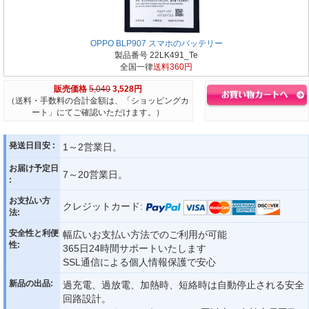
OPPO BLP907 スマホのバッテリー
製品番号 22LK491_Te
全国一律
送料360円
販売価格
5,040
3,528円
（送料・手数料の合計金額は、「ショッピングカ
ート」にてご確認いただけます。）
発送日目安 :
1～2営業日。
お届け予定日
7～20営業日。
:
お支払い方
クレジットカード:
法:
安全性と利便
幅広いお支払い方法でのご利用が可能
性:
365日24時間サポートいたします
SSL通信による個人情報保護で安心
新品の出品:
過充電、過放電、加熱時、短絡時は自動停止される安全
回路設計。