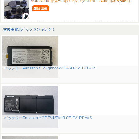
NOKIA 20V 付属AC電源アダプタ 100V - 240V 価格 6,506円
交換用電池パックランキング！
バッテリーPanasonic Toughbook CF-29 CF-51 CF-52
バッテリーPanasonic CF-FV1/FV1R CF-FV1RDAVS