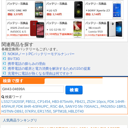
関連商品を探す
各種交換用バッテリーもございます。
NOKIAノートPCバッテリーモデルナンバー
BV-T3G
携帯電話の膨らみの理由
携帯電話の暖房と電力消費を解決するための10の提案
充電中に電話が熱くなる理由は何ですか？
検索ワード
LSS271620SF
,
FB511
,
CP1454
,
HB3-875mAh
,
FB421
,
Z52H 10pcs
,
FDK 14HR-
4/5FAUP
,
FDK 8HR-4/3FAUPC
,
RSC-BA
,
SANYO 5N-700AACL
,
PA5265U-1BRS
,
HSTNN-DB9J
,
07KRV
,
ER17/50
,
SPTM1B
,
HBLDT40
人気商品ランキングリ