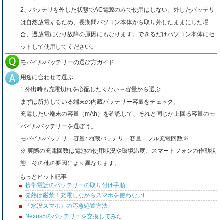
2、バッテリを外した状態でAC電源のみで使用はしない。外したバッテリ
は自然放電するため、長期間パソコン本体から取り外したままにした場
合、過放電になり故障の原因にもなります。できるだけパソコン本体にセ
ットして使用してください。
モバイルバッテリーの選び方ガイド
用途に合わせて選ぶ
1.外出時も充電切れを心配したくない～容量から選ぶ
まずは所持している端末の内蔵バッテリー容量をチェック。
充電したい端末の容量（mAh）を確認して、それと同じか上回る容量のモ
バイルバッテリーを選ぼう。
モバイルバッテリー容量÷内蔵バッテリー容量＝フル充電回数※
※ 実際の充電回数は電池の使用状況や環境温度、スマートフォンの作動状
態、その他の要因により異なります。
もっとヒット記事
携帯電話のバッテリーの取り付け手順
発熱は厳禁！充電しながらスマホを使わないl
「水没スマホ」の応急処置方法
Nexus5のバッテリーを交換してみた