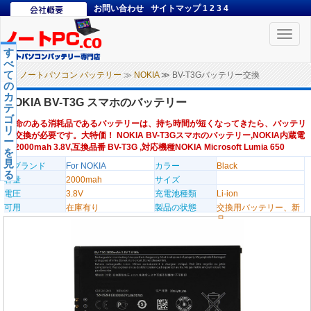
お問い合わせ
サイトマップ
1
2
3
4
Toggle
naviga
す
べ
て
ノートパソコン バッテリー
≫
NOKIA
≫ BV-T3Gバッテリー交換
の
カ
NOKIA BV-T3G スマホのバッテリー
テ
ゴ
寿命のある消耗品であるバッテリーは、持ち時間が短くなってきたら、バッテリ
リ
ー交換が必要です。大特価！ NOKIA BV-T3Gスマホのバッテリー,NOKIA内蔵電
ー
池2000mah 3.8V,互換品番 BV-T3G ,対応機種NOKIA Microsoft Lumia 650
を
見
のブランド
For NOKIA
カラー
Black
る
容量
2000mah
サイズ
電圧
3.8V
充電池種類
Li-ion
可用
在庫有り
製品の状態
交換用バッテリー、新
品