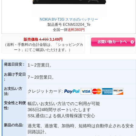
NOKIA BV-T3G スマホのバッテリー
製品番号 ECNM10204_Te
全国一律
送料360円
販売価格
4,499
3,149円
（送料・手数料の合計金額は、「ショッピングカ
ート」にてご確認いただけます。）
発送日目安 :
1～2営業日。
お届け予定日
7～20営業日。
:
お支払い方
クレジットカード:
法:
安全性と利便
幅広いお支払い方法でのご利用が可能
性:
365日24時間サポートいたします
SSL通信による個人情報保護で安心
新品の出品:
過充電、過放電、加熱時、短絡時は自動停止される安全
回路設計。