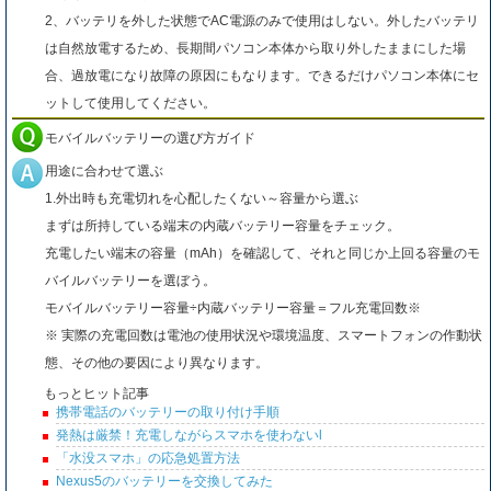
2、バッテリを外した状態でAC電源のみで使用はしない。外したバッテリ
は自然放電するため、長期間パソコン本体から取り外したままにした場
合、過放電になり故障の原因にもなります。できるだけパソコン本体にセ
ットして使用してください。
モバイルバッテリーの選び方ガイド
用途に合わせて選ぶ
1.外出時も充電切れを心配したくない～容量から選ぶ
まずは所持している端末の内蔵バッテリー容量をチェック。
充電したい端末の容量（mAh）を確認して、それと同じか上回る容量のモ
バイルバッテリーを選ぼう。
モバイルバッテリー容量÷内蔵バッテリー容量＝フル充電回数※
※ 実際の充電回数は電池の使用状況や環境温度、スマートフォンの作動状
態、その他の要因により異なります。
もっとヒット記事
携帯電話のバッテリーの取り付け手順
発熱は厳禁！充電しながらスマホを使わないl
「水没スマホ」の応急処置方法
Nexus5のバッテリーを交換してみた