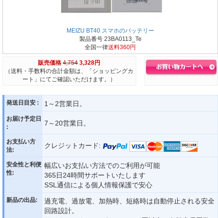
MEIZU BT40 スマホのバッテリー
製品番号 23BA0113_Te
全国一律
送料360円
販売価格
4,754
3,328円
（送料・手数料の合計金額は、「ショッピングカ
ート」にてご確認いただけます。）
発送日目安 :
1～2営業日。
お届け予定日
7～20営業日。
:
お支払い方
クレジットカード:
法:
安全性と利便
幅広いお支払い方法でのご利用が可能
性:
365日24時間サポートいたします
SSL通信による個人情報保護で安心
新品の出品:
過充電、過放電、加熱時、短絡時は自動停止される安全
回路設計。