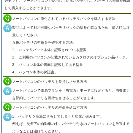
必要です。 ノートパソコンで使用しているバッテリは、バッテリの型番を確認
して購入することができます。
ノートパソコンに添付されているバッテリパックを購入する方法
製品によって利用可能なバッテリパックの型番が異なるため、購入時は注
意してください。
互換バッテリの型番をを確認する方法。
1、 バッテリパック本体に記載されている型番。
2、 ご利用のパソコンが記載されているカタログのオプション品ページ。
3、 パソコン本体の裏面に記載してある型番
4、 パソコン本体の保証書。
ノートパソコンのバッテリを長持ちさせる方法
ノートパソコンで電源プランを「省電力」モードに設定すると、消費電力
を節約してバッテリを長持ちさせることができます。
ノートパソコンのバッテリの寿命を延ばす方法
1、バッテリを高温にさらしてしまうと劣化が進みます。
例えば、炎天下の自動車の中にバッテリ付きのノートパソコンを放置する
ようなことは避けてください。