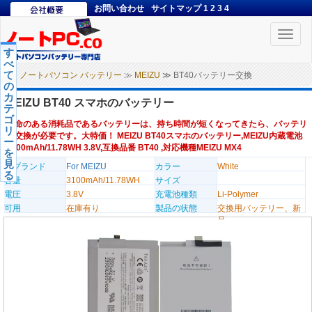
お問い合わせ
サイトマップ
1
2
3
4
Toggle
naviga
す
べ
て
ノートパソコン バッテリー
≫
MEIZU
≫ BT40バッテリー交換
の
カ
MEIZU BT40 スマホのバッテリー
テ
ゴ
寿命のある消耗品であるバッテリーは、持ち時間が短くなってきたら、バッテリ
リ
ー交換が必要です。大特価！ MEIZU BT40スマホのバッテリー,MEIZU内蔵電池
ー
3100mAh/11.78WH 3.8V,互換品番 BT40 ,対応機種MEIZU MX4
を
見
のブランド
For MEIZU
カラー
White
る
容量
3100mAh/11.78WH
サイズ
電圧
3.8V
充電池種類
Li-Polymer
可用
在庫有り
製品の状態
交換用バッテリー、新
品