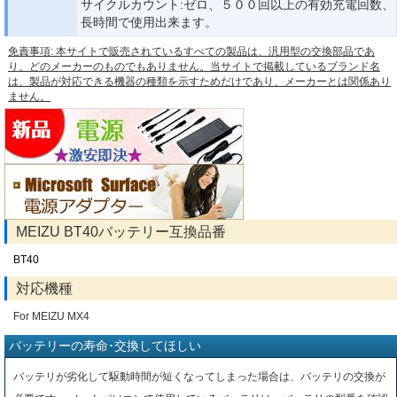
サイクルカウント:ゼロ、５００回以上の有効充電回数、
長時間で使用出来ます。
免責事項: 本サイトで販売されているすべての製品は、汎用型の交換部品であ
り、どのメーカーのものでもありません。当サイトで掲載しているブランド名
は、製品が対応できる機器の種類を示すためだけであり、メーカーとは関係あり
ません。
MEIZU BT40バッテリー互換品番
BT40
対応機種
For MEIZU MX4
バッテリーの寿命･交換してほしい
バッテリが劣化して駆動時間が短くなってしまった場合は、バッテリの交換が