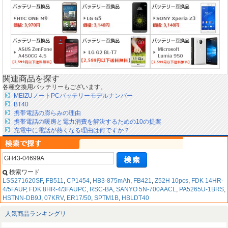
関連商品を探す
各種交換用バッテリーもございます。
MEIZUノートPCバッテリーモデルナンバー
BT40
携帯電話の膨らみの理由
携帯電話の暖房と電力消費を解決するための10の提案
充電中に電話が熱くなる理由は何ですか？
検索ワード
LSS271620SF
,
FB511
,
CP1454
,
HB3-875mAh
,
FB421
,
Z52H 10pcs
,
FDK 14HR-
4/5FAUP
,
FDK 8HR-4/3FAUPC
,
RSC-BA
,
SANYO 5N-700AACL
,
PA5265U-1BRS
,
HSTNN-DB9J
,
07KRV
,
ER17/50
,
SPTM1B
,
HBLDT40
人気商品ランキングリ