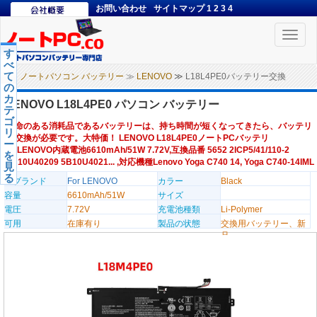
お問い合わせ
サイトマップ
1
2
3
4
Toggle
naviga
す
べ
て
ノートパソコン バッテリー
≫
LENOVO
≫ L18L4PE0バッテリー交換
の
カ
LENOVO L18L4PE0 パソコン バッテリー
テ
ゴ
寿命のある消耗品であるバッテリーは、持ち時間が短くなってきたら、バッテリ
リ
ー交換が必要です。大特価！ LENOVO L18L4PE0ノートPCバッテリ
ー
ー,LENOVO内蔵電池6610mAh/51W 7.72V,互換品番 5652 2ICP5/41/110-2
を
5B10U40209 5B10U4021... ,対応機種Lenovo Yoga C740 14, Yoga C740-14IML
見
る
のブランド
For LENOVO
カラー
Black
容量
6610mAh/51W
サイズ
電圧
7.72V
充電池種類
Li-Polymer
可用
在庫有り
製品の状態
交換用バッテリー、新
品