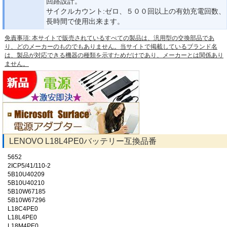
回路設計。
サイクルカウント:ゼロ、５００回以上の有効充電回数、
長時間で使用出来ます。
免責事項: 本サイトで販売されているすべての製品は、汎用型の交換部品であ
り、どのメーカーのものでもありません。当サイトで掲載しているブランド名
は、製品が対応できる機器の種類を示すためだけであり、メーカーとは関係あり
ません。
LENOVO L18L4PE0バッテリー互換品番
5652
2ICP5/41/110-2
5B10U40209
5B10U40210
5B10W67185
5B10W67296
L18C4PE0
L18L4PE0
L18M4PE0