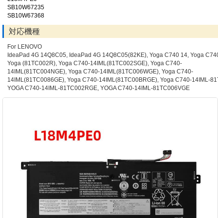
SB10W67235
SB10W67368
対応機種
For LENOVO
IdeaPad 4G 14Q8C05, IdeaPad 4G 14Q8C05(82KE), Yoga C740 14, Yoga C74
Yoga (81TC002R), Yoga C740-14IML(81TC002SGE), Yoga C740-
14IML(81TC004NGE), Yoga C740-14IML(81TC006WGE), Yoga C740-
14IML(81TC0086GE), Yoga C740-14IML(81TC00BRGE), Yoga C740-14IML-81
YOGA C740-14IML-81TC002RGE, YOGA C740-14IML-81TC006VGE