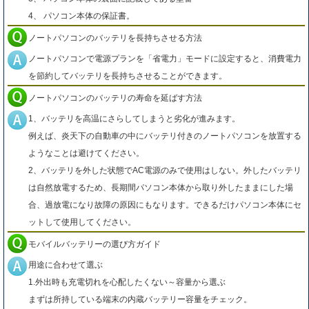
4、 パソコン本体の保証書。
ノートパソコンのバッテリを長持ちさせる方法
ノートパソコンで電源プランを「省電力」モードに設定すると、消費電力
を節約してバッテリを長持ちさせることができます。
ノートパソコンのバッテリの寿命を延ばす方法
1、バッテリを高温にさらしてしまうと劣化が進みます。
例えば、炎天下の自動車の中にバッテリ付きのノートパソコンを放置する
ようなことは避けてください。
2、バッテリを外した状態でAC電源のみで使用はしない。外したバッテリ
は自然放電するため、長期間パソコン本体から取り外したままにした場
合、過放電になり故障の原因にもなります。できるだけパソコン本体にセ
ットして使用してください。
モバイルバッテリーの選び方ガイド
用途に合わせて選ぶ
1.外出時も充電切れを心配したくない～容量から選ぶ
まずは所持している端末の内蔵バッテリー容量をチェック。