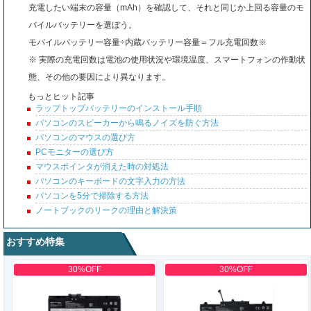
充電したい端末の容量（mAh）を確認して、それと同じか上回る容量のモ
バイルバッテリーを選ぼう。
モバイルバッテリー容量÷内蔵バッテリー容量＝フル充電回数※
※ 実際の充電回数は電池の使用状況や環境温度、スマートフォンの作動状
態、その他の要因により異なります。
もっとヒット記事
ラップトップバッテリーのインストール手順
パソコンのスピーカーから鳴るノイズを防ぐ方法
パソコンのマウスの選び方
PCモニターの選び方
マウスポインタが消えた時の対処法
パソコンのキーボードの文字入力の方法
パソコンを5分で掃除する方法
ノートブックのリークの理由と解決策
おすすめ特集
30%OFF
30%OFF