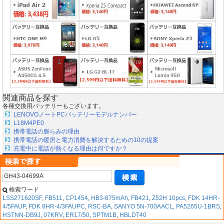
関連商品を探す
各種交換用バッテリーもございます。
LENOVOノートPCバッテリーモデルナンバー
L18M4PE0
携帯電話の膨らみの理由
携帯電話の暖房と電力消費を解決するための10の提案
充電中に電話が熱くなる理由は何ですか？
検索ワード
LSS271620SF
,
FB511
,
CP1454
,
HB3-875mAh
,
FB421
,
Z52H 10pcs
,
FDK 14HR-
4/5FAUP
,
FDK 8HR-4/3FAUPC
,
RSC-BA
,
SANYO 5N-700AACL
,
PA5265U-1BRS
,
HSTNN-DB9J
,
07KRV
,
ER17/50
,
SPTM1B
,
HBLDT40