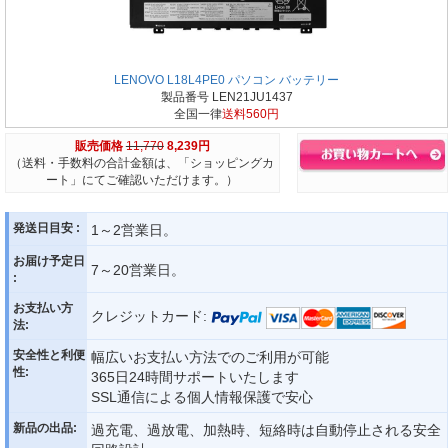
LENOVO L18L4PE0 パソコン バッテリー
製品番号 LEN21JU1437
全国一律
送料560円
販売価格
11,770
8,239円
（送料・手数料の合計金額は、「ショッピングカ
ート」にてご確認いただけます。）
発送日目安 :
1～2営業日。
お届け予定日
7～20営業日。
:
お支払い方
クレジットカード:
法:
安全性と利便
幅広いお支払い方法でのご利用が可能
性:
365日24時間サポートいたします
SSL通信による個人情報保護で安心
新品の出品:
過充電、過放電、加熱時、短絡時は自動停止される安全