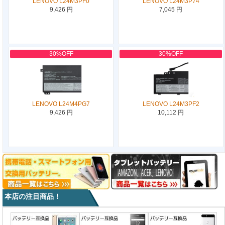
LENOVO L24M3PF0
LENOVO L24M3P74
9,426 円
7,045 円
30%OFF
30%OFF
LENOVO L24M4PG7
LENOVO L24M3PF2
9,426 円
10,112 円
本店の注目商品！